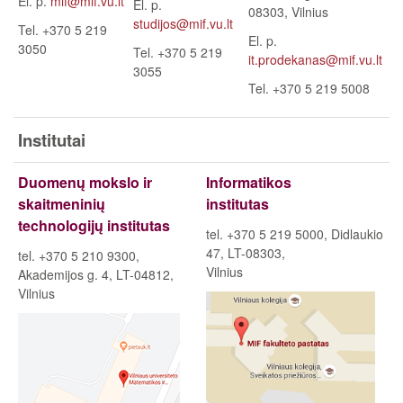
El. p.
mif@mif.vu.lt
El. p.
08303, Vilnius
studijos@mif.vu.lt
Tel. +370 5 219
El. p.
3050
Tel. +370 5 219
it.prodekanas@mif.vu.lt
3055
Tel. +370 5 219 5008
Institutai
Duomenų mokslo ir
Informatikos
skaitmeninių
institutas
technologijų institutas
tel. +370 5 219 5000, Didlaukio
47, LT-08303,
tel. +370 5 210 9300,
Vilnius
Akademijos g. 4, LT-04812,
Vilnius