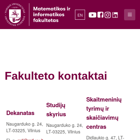
EN
Fakulteto kontaktai
Skaitmeninių
Studijų
tyrimų ir
Dekanatas
skyrius
skaičiavimų
Naugarduko g. 24,
Naugarduko g. 24,
centras
LT-03225, Vilnius
LT-03225, Vilnius
Didlaukio g. 47, LT-