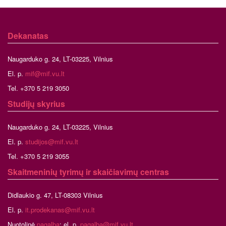
Dekanatas
Naugarduko g. 24, LT-03225, Vilnius
El. p.
mif@mif.vu.lt
Tel. +370 5 219 3050
Studijų skyrius
Naugarduko g. 24, LT-03225, Vilnius
El. p.
studijos@mif.vu.lt
Tel. +370 5 219 3055
Skaitmeninių tyrimų ir skaičiavimų centras
Didlaukio g. 47, LT-08303 Vilnius
El. p.
it.prodekanas@mif.vu.lt
Nuotolinė
pagalba
; el. p.
pagalba@mif.vu.lt