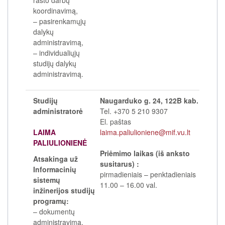
koordinavimą,
– pasirenkamųjų
dalykų
administravimą,
– individualiųjų
studijų dalykų
administravimą.
Studijų
Naugarduko g. 24, 122B kab.
administratorė
Tel. +370 5 210 9307
El. paštas
LAIMA
laima.paliulioniene@mif.vu.lt
PALIULIONIENĖ
Priėmimo laikas (iš anksto
Atsakinga už
susitarus) :
Informacinių
pirmadieniais – penktadieniais
sistemų
11.00
–
16.00 val.
inžinerijos studijų
programų:
– dokumentų
administravimą,