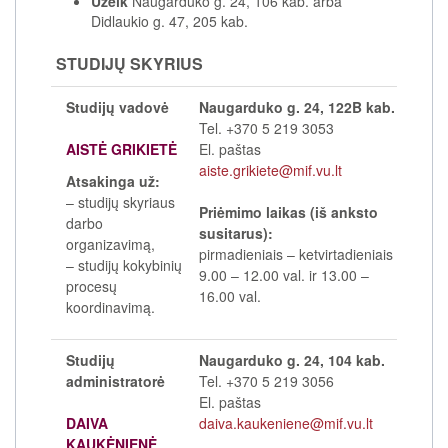
Užeik
Naugarduko g. 24, 106 kab. arba
Didlaukio g. 47, 205 kab.
STUDIJŲ SKYRIUS
Studijų vadovė
Naugarduko g. 24, 122B kab.
Tel. +370 5 219 3053
AISTĖ GRIKIETĖ
El. paštas
aiste.grikiete@mif.vu.lt
Atsakinga už:
– studijų skyriaus
Priėmimo laikas (iš anksto
darbo
susitarus):
organizavimą,
pirmadieniais
–
ketvirtadieniais
– studijų kokybinių
9.00
–
12.00 val. ir 13.00
–
procesų
16.00 val.
koordinavimą.
Studijų
Naugarduko g. 24, 104 kab.
administratorė
Tel. +370 5 219 3056
El. paštas
DAIVA
daiva.kaukeniene@mif.vu.lt
KAUKĖNIENĖ