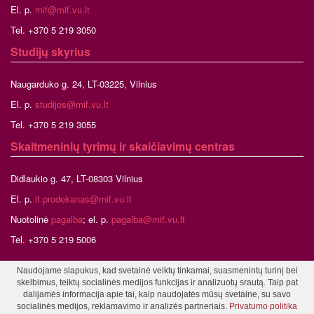
El. p.
mif@mif.vu.lt
Tel. +370 5 219 3050
Studijų skyrius
Naugarduko g. 24, LT-03225, Vilnius
El. p.
studijos@mif.vu.lt
Tel. +370 5 219 3055
Skaitmeninių tyrimų ir skaičiavimų centras
Didlaukio g. 47, LT-08303 Vilnius
El. p.
it.prodekanas@mif.vu.lt
Nuotolinė
pagalba
; el. p.
pagalba@mif.vu.lt
Tel. +370 5 219 5006
Naudojame slapukus, kad svetainė veiktų tinkamai, suasmenintų turinį bei
skelbimus, teiktų socialinės medijos funkcijas ir analizuotų srautą. Taip pat
©2026 Vilniaus universitetas, Matematikos ir informatikos fakultetas
dalijamės informacija apie tai, kaip naudojatės mūsų svetaine, su savo
Tinklalapio administratorius
socialinės medijos, reklamavimo ir analizės partneriais.
Privatumo politika