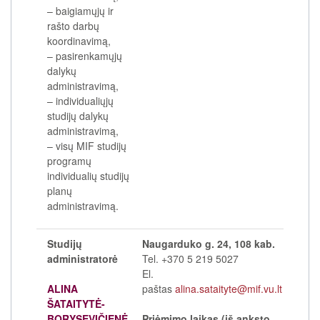
– baigiamųjų ir
rašto darbų
koordinavimą,
– pasirenkamųjų
dalykų
administravimą,
– individualiųjų
studijų dalykų
administravimą,
– visų MIF studijų
programų
individualių studijų
planų
administravimą.
Studijų
Naugarduko g. 24, 108 kab.
administratorė
Tel. +370 5 219 5027
El.
ALINA
paštas
alina.sataityte@mif.vu.lt
ŠATAITYTĖ-
BORYSEVIČIENĖ
Priėmimo laikas (iš anksto