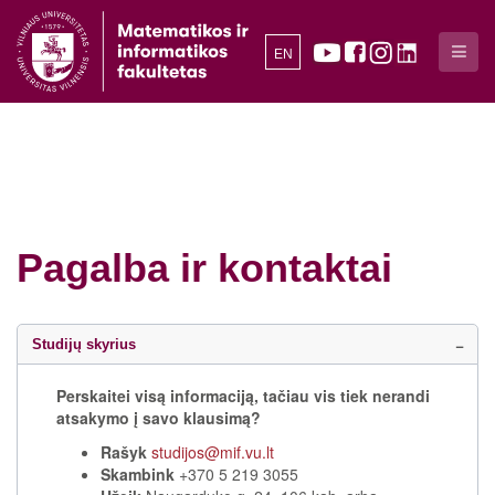
EN
Pagalba ir kontaktai
Studijų skyrius
Perskaitei visą informaciją, tačiau vis tiek nerandi
atsakymo į savo klausimą?
Rašyk
studijos@mif.vu.lt
Skambink
+370 5 219 3055