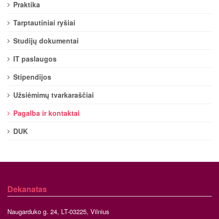
Praktika
Tarptautiniai ryšiai
Studijų dokumentai
IT paslaugos
Stipendijos
Užsiėmimų tvarkaraščiai
Pagalba ir kontaktai
DUK
Dekanatas
Naugarduko g. 24, LT-03225, Vilnius