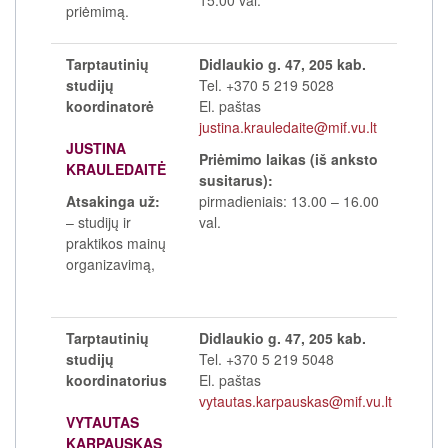
priėmimą.
Tarptautinių
Didlaukio g. 47, 205 kab.
studijų
Tel. +370 5 219 5028
koordinatorė
El. paštas
justina.krauledaite@mif.vu.lt
JUSTINA
Priėmimo laikas (iš anksto
KRAULEDAITĖ
susitarus):
Atsakinga už:
pirmadieniais: 13.00 – 16.00
– studijų ir
val.
praktikos mainų
organizavimą,
Tarptautinių
Didlaukio g. 47, 205 kab.
studijų
Tel. +370 5 219 5048
koordinatorius
El. paštas
vytautas.karpauskas@mif.vu.lt
VYTAUTAS
KARPAUSKAS