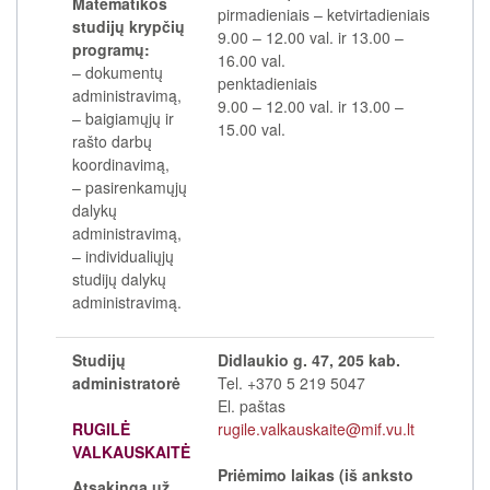
Matematikos
pirmadieniais
–
ketvirtadieniais
studijų krypčių
9.00
–
12.00 val. ir 13.00
–
programų:
16.00 val.
– dokumentų
penktadieniais
administravimą,
9.00
–
12.00 val. ir 13.00
–
– baigiamųjų ir
15.00 val.
rašto darbų
koordinavimą,
– pasirenkamųjų
dalykų
administravimą,
– individualiųjų
studijų dalykų
administravimą.
Studijų
Didlaukio g. 47, 205 kab.
administratorė
Tel. +370 5 219 5047
El. paštas
RUGILĖ
rugile.valkauskaite@mif.vu.lt
VALKAUSKAITĖ
Priėmimo laikas (iš anksto
Atsakinga už