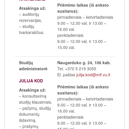
Priėmimo laikas (iš anksto
Atsakinga už:
susitarus):
– auditorijų
pirmadieniais
–
ketvirtadieniais
rezervacijas,
9.00
–
12.00 val. ir 13.00
–
– studijų
16.00 val.
tvarkaraščius.
penktadieniais
9.00
–
12.00 val. ir 13.00
–
15.00 val.
Studijų
Naugarduko g. 24, 106 kab.
administratorė
Tel. +370 5 219 3055
El. paštas
julija.kod@mif.vu.lt
JULIJA KOD
Priėmimo laikas (iš anksto
Atsakinga už:
susitarus):
– konsultavimą
pirmadieniais
–
ketvirtadieniais
studijų klausimais,
9.00
–
12.00 val. ir 13.00
–
– pažymų, studijų
16.00 val.
dokumentų
penktadieniais
išdavimą,
9.00
–
12.00 val. ir 13.00
–
– prašymų
15.00 val.