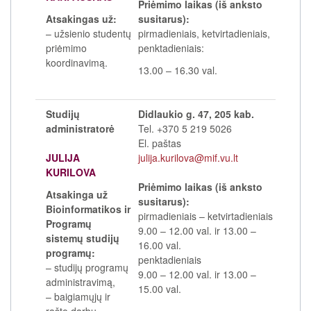
Priėmimo laikas (iš anksto
Atsakingas už:
susitarus):
– užsienio studentų
pirmadieniais, ketvirtadieniais,
priėmimo
penktadieniais:
koordinavimą.
13.00 – 16.30 val.
Studijų
Didlaukio g. 47, 205 kab.
administratorė
Tel. +370 5 219 5026
El. paštas
JULIJA
julija.kurilova@mif.vu.lt
KURILOVA
Priėmimo laikas (iš anksto
Atsakinga už
susitarus):
Bioinformatikos ir
pirmadieniais
–
ketvirtadieniais
Programų
9.00
–
12.00 val. ir 13.00
–
sistemų studijų
16.00 val.
programų:
penktadieniais
– studijų programų
9.00
–
12.00 val. ir 13.00
–
administravimą,
15.00 val.
– baigiamųjų ir
rašto darbų