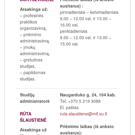
susitarus) :
Atsakinga už:
pirmadieniais
–
ketvirtadieniais
– profesinės
9.00
–
12.00 val. ir 13.00
–
praktikos
16.00 val.
organizavimą,
penktadieniais
– priėmimo
9.00
–
12.00 val. ir 13.00
–
administravimą,
15.00 val.
– įmokų
administravimą,
– gretutines
studijas,
– papildomas
studijas.
Studijų
Naugarduko g. 24, 104 kab.
administratorė
Tel. +370 5 219 3088
El. paštas
RŪTA
ruta.slaustiene@mif.vu.lt
ŠLAUSTIENĖ
Priėmimo laikas (iš anksto
Atsakinga už
susitarus):