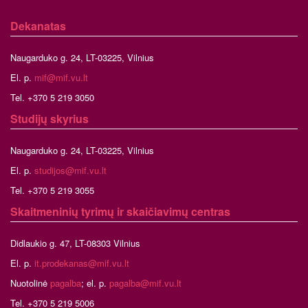
Dekanatas
Naugarduko g. 24, LT-03225, Vilnius
El. p.
mif@mif.vu.lt
Tel. +370 5 219 3050
Studijų skyrius
Naugarduko g. 24, LT-03225, Vilnius
El. p.
studijos@mif.vu.lt
Tel. +370 5 219 3055
Skaitmeninių tyrimų ir skaičiavimų centras
Didlaukio g. 47, LT-08303 Vilnius
El. p.
it.prodekanas@mif.vu.lt
Nuotolinė
pagalba
; el. p.
pagalba@mif.vu.lt
Tel. +370 5 219 5006