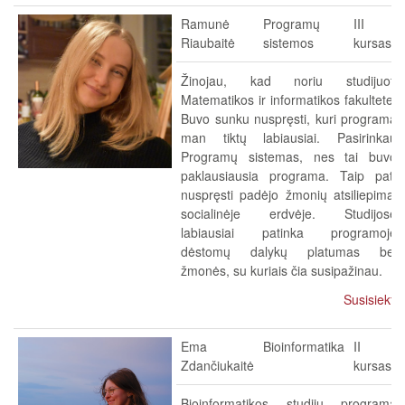
Ramunė
Programų
III
Riaubaitė
sistemos
kursas
Žinojau, kad noriu studijuoti
Matematikos ir informatikos fakultete.
Buvo sunku nuspręsti, kuri programa
man tiktų labiausiai. Pasirinkau
Programų sistemas, nes tai buvo
paklausiausia programa. Taip pat,
nuspręsti padėjo žmonių atsiliepimai
socialinėje erdvėje. Studijose
labiausiai patinka programoje
dėstomų dalykų platumas bei
žmonės, su kuriais čia susipažinau.
Susisiekti
Ema
Bioinformatika
II
Zdančiukaitė
kursas
Bioinformatikos studijų programą