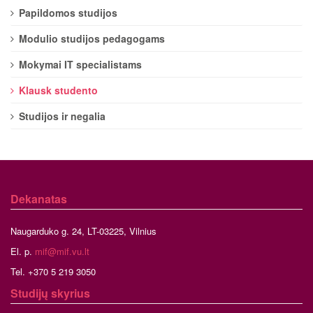
Papildomos studijos
Modulio studijos pedagogams
Mokymai IT specialistams
Klausk studento
Studijos ir negalia
Dekanatas
Naugarduko g. 24, LT-03225, Vilnius
El. p.
mif@mif.vu.lt
Tel. +370 5 219 3050
Studijų skyrius