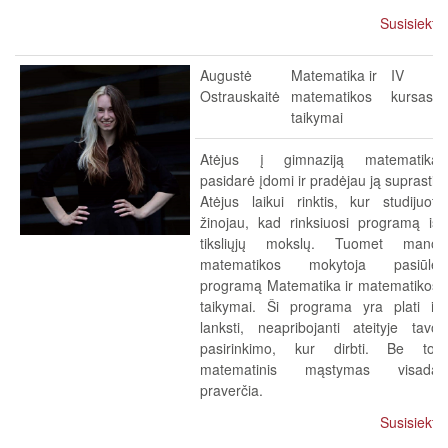
Susisiekti
Augustė
Matematika ir
IV
Ostrauskaitė
matematikos
kursas
taikymai
Atėjus į gimnaziją matematika
pasidarė įdomi ir pradėjau ją suprasti.
Atėjus laikui rinktis, kur studijuoti
žinojau, kad rinksiuosi programą iš
tiksliųjų mokslų. Tuomet mano
matematikos mokytoja pasiūlė
programą Matematika ir matematikos
taikymai. Ši programa yra plati ir
lanksti, neapribojanti ateityje tavo
pasirinkimo, kur dirbti. Be to,
matematinis mąstymas visada
praverčia.
Susisiekti