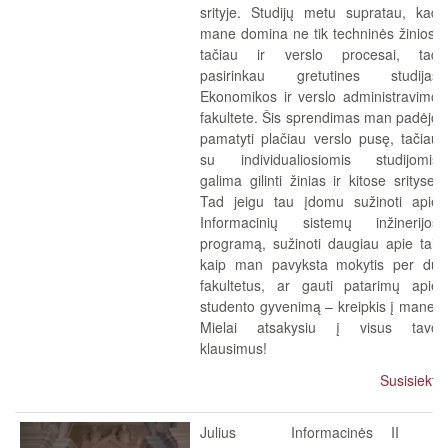
srityje. Studijų metu supratau, kad
mane domina ne tik techninės žinios,
tačiau ir verslo procesai, tad
pasirinkau gretutines studijas
Ekonomikos ir verslo administravimo
fakultete. Šis sprendimas man padėjo
pamatyti plačiau verslo pusę, tačiau
su individualiosiomis studijomis
galima gilinti žinias ir kitose srityse.
Tad jeigu tau įdomu sužinoti apie
Informacinių sistemų inžinerijos
programą, sužinoti daugiau apie tai,
kaip man pavyksta mokytis per du
fakultetus, ar gauti patarimų apie
studento gyvenimą – kreipkis į mane.
Mielai atsakysiu į visus tavo
klausimus!
Susisiekti
Julius
Informacinės
II