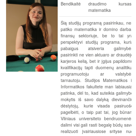
Bendikaitė
draudimo
kursas
matematika
Šią studijų programą pasirinkau, nes
patiko matematika ir domino darbas
finansų sektoriuje, be to tai yra
perspektyvi studijų programa, kurią
pabaigus atsiveria galimybės
pasirinkti ne vien aktuaro ar draudėjo
karjeros kelią, bet ir įgijus papildomų
kvalifikacijų tapti duomenų analitiku,
programuotoju ar valstybės
tarnautoju. Studijos Matematikos ir
Informatikos fakultete man labiausiai
patinka, dėl to, kad suteikia galimybę
mokytis iš savo dalyką dievinančių
dėstytojų, kurie visada pasiruošę
pagelbėti, o taip pat tai, jog būnant
Vilniaus universiteto bendruomenės
dalimi visi gali rasti begalę būdų save
realizuoti įvairiausiose srityse nuo