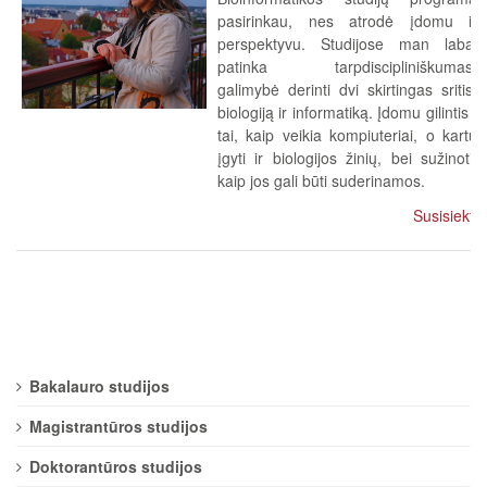
pasirinkau, nes atrodė įdomu ir
perspektyvu. Studijose man labai
patinka tarpdiscipliniškumas,
galimybė derinti dvi skirtingas sritis:
biologiją ir informatiką. Įdomu gilintis į
tai, kaip veikia kompiuteriai, o kartu
įgyti ir biologijos žinių, bei sužinoti,
kaip jos gali būti suderinamos.
Susisiekti
Bakalauro studijos
Magistrantūros studijos
Doktorantūros studijos