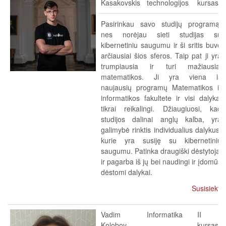
Kasakovskis
technologijos
kursas
Pasirinkau savo studijų programą,
nes norėjau sieti studijas su
kibernetiniu saugumu ir ši sritis buvo
arčiausiai šios sferos. Taip pat ji yra
trumpiausia ir turi mažiausiai
matematikos. Ji yra viena iš
naujausių programų Matematikos ir
informatikos fakultete ir visi dalykai
tikrai reikalingi. Džiaugiuosi, kad
studijos dalinai anglų kalba, yra
galimybė rinktis individualius dalykus,
kurie yra susiję su kibernetiniu
saugumu. Patinka draugiški dėstytojai
ir pagarba iš jų bei naudingi ir įdomūs
dėstomi dalykai.
Susisiekti
Vadim
Informatika
II
Kolobov
kursas