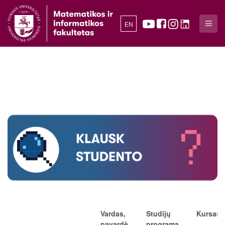
EN
Vardas,
Studijų
Kursas
pavardė
programa