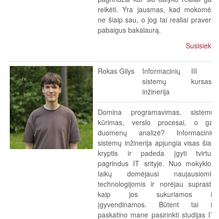
reikėti. Yra jausmas, kad mokomės
ne šiaip sau, o jog tai realiai pravers
pabaigus bakalaurą.
Susisiekti
Rokas Gilys
Informacinių
III
sistemų
kursas
inžinerija
Domina programavimas, sistemų
kūrimas, verslo procesai, o gal
duomenų analizė? Informacinių
sistemų inžinerija apjungia visas šias
kryptis ir padeda įgyti tvirtus
pagrindus IT srityje. Nuo mokyklos
laikų domėjausi naujausiomis
technologijomis ir norėjau suprasti,
kaip jos sukuriamos ir
įgyvendinamos. Būtent tai ir
paskatino mane pasirinkti studijas IT