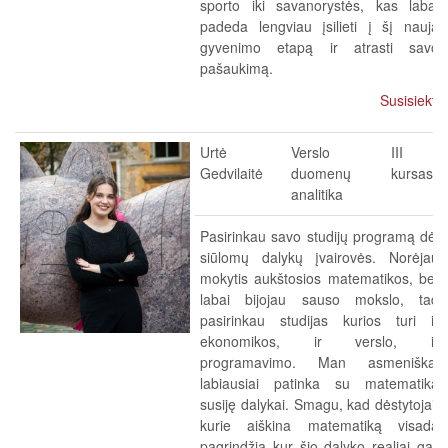
sporto iki savanorystės, kas labai
padeda lengviau įsilieti į šį naują
gyvenimo etapą ir atrasti savo
pašaukimą.
Susisiekti
Urtė
Verslo
III
Gedvilaitė
duomenų
kursas
analitika
Pasirinkau savo studijų programą dėl
siūlomų dalykų įvairovės. Norėjau
mokytis aukštosios matematikos, bet
labai bijojau sauso mokslo, tad
pasirinkau studijas kurios turi ir
ekonomikos, ir verslo, ir
programavimo. Man asmeniškai
labiausiai patinka su matematika
susiję dalykai. Smagu, kad dėstytojai,
kurie aiškina matematiką visada
pagrindžia kur šio dalyko realiai gali