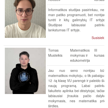
Informatikos studijas pasirinkau, nes
man patiko programuoti, bet norėjau
turėti ir kitų galimybių IT srityje.
Studijose labiausiai patinka
lankstumas IT srityje.
Susisiekti
Tomas
Matematikos
III
Musteikis
mokymas ir
kursas
edukometrija
Jau nuo seno norėjau būti
matematikos mokytoju, o tik pabaigus
12 -tą klasę VU parengė ir paleido šią
naują programą. Labai patinka
fakulteto aplinka bei dėstytojai, tačiau
labiausiai įtraukia pačio dalyko
mokymasis, nes matematika prie
širdies.