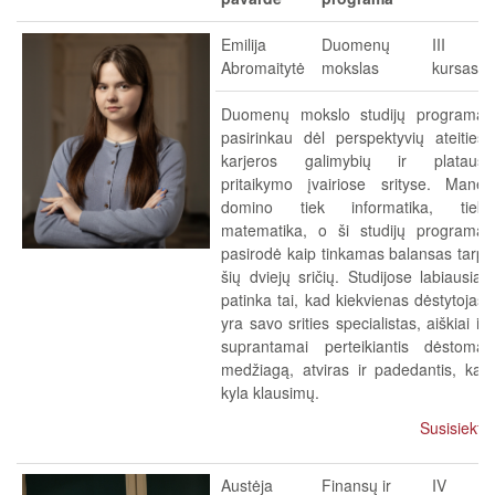
Emilija
Duomenų
III
Abromaitytė
mokslas
kursas
Duomenų mokslo studijų programą
pasirinkau dėl perspektyvių ateities
karjeros galimybių ir plataus
pritaikymo įvairiose srityse. Mane
domino tiek informatika, tiek
matematika, o ši studijų programa
pasirodė kaip tinkamas balansas tarp
šių dviejų sričių. Studijose labiausiai
patinka tai, kad kiekvienas dėstytojas
yra savo srities specialistas, aiškiai ir
suprantamai perteikiantis dėstomą
medžiagą, atviras ir padedantis, kai
kyla klausimų.
Susisiekti
Austėja
Finansų ir
IV