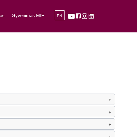
os
Gyvenimas MIF
EN