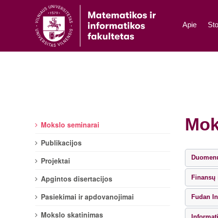
Apie
Sto
Mok
Mokslo seminarai
Publikacijos
Duomenų 
Projektai
Apgintos disertacijos
Finansų 
Pasiekimai ir apdovanojimai
Fudan In
Mokslo skatinimas
Informat