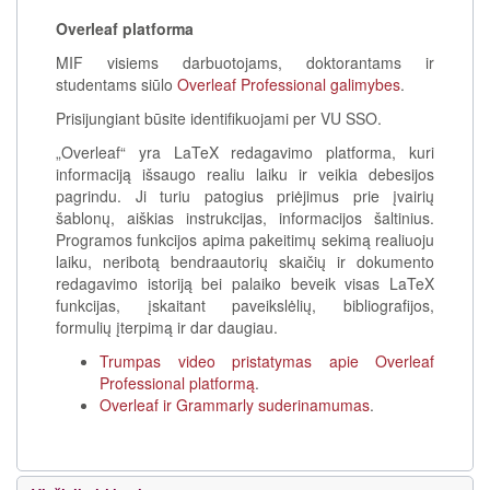
Overleaf platforma
MIF visiems darbuotojams, doktorantams ir
studentams siūlo
Overleaf Professional galimybes
.
Prisijungiant būsite identifikuojami per VU SSO.
„Overleaf“ yra LaTeX redagavimo platforma, kuri
informaciją išsaugo realiu laiku ir veikia debesijos
pagrindu. Ji turiu patogius priėjimus prie įvairių
šablonų, aiškias instrukcijas, informacijos šaltinius.
Programos funkcijos apima pakeitimų sekimą realiuoju
laiku, neribotą bendraautorių skaičių ir dokumento
redagavimo istoriją bei palaiko beveik visas LaTeX
funkcijas, įskaitant paveikslėlių, bibliografijos,
formulių įterpimą ir dar daugiau.
Trumpas video pristatymas apie Overleaf
Professional platformą
.
Overleaf ir Grammarly suderinamumas
.