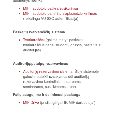
duomenys netinka!
MIF naudotojo patikra/susikūrimas
MIF naudotojo pamiršto slaptažodžio keitimas
(reikalinga VU SSO autentifikacija)
Paskaitų tvarkaraščių sistema
Tvarkaraščiai
(galima matyti paskaitų
tvarkaraščius pagal studentų grupes, pastatus ir
auditorijas)
Auditorijų/patalpų rezervavimas
Auditorijų rezervavimo sistema
. Šioje sistemoje
galėsite pateikti užsakymus dėl auditorijų
rezervavimo kontroliniams darbams,
seminarams, susitikimams ir pan.
Failų saugojimo ir dalinimosi paslauga
MIF Drive
(prisijungti gali tik MIF darbuotojai)