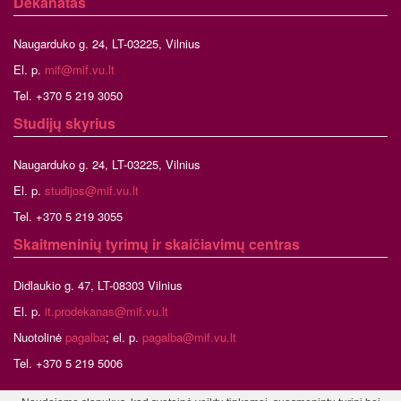
Dekanatas
Naugarduko g. 24, LT-03225, Vilnius
El. p.
mif@mif.vu.lt
Tel. +370 5 219 3050
Studijų skyrius
Naugarduko g. 24, LT-03225, Vilnius
El. p.
studijos@mif.vu.lt
Tel. +370 5 219 3055
Skaitmeninių tyrimų ir skaičiavimų centras
Didlaukio g. 47, LT-08303 Vilnius
El. p.
it.prodekanas@mif.vu.lt
Nuotolinė
pagalba
; el. p.
pagalba@mif.vu.lt
Tel. +370 5 219 5006