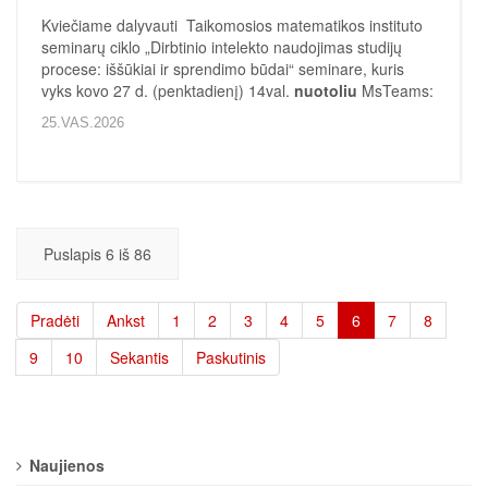
Kviečiame dalyvauti Taikomosios matematikos instituto
seminarų ciklo „Dirbtinio intelekto naudojimas studijų
procese: iššūkiai ir sprendimo būdai“ seminare, kuris
vyks kovo 27 d. (penktadienį) 14val.
nuotoliu
MsTeams:
25.VAS.2026
Puslapis 6 iš 86
Pradėti
Ankst
1
2
3
4
5
6
7
8
9
10
Sekantis
Paskutinis
Naujienos