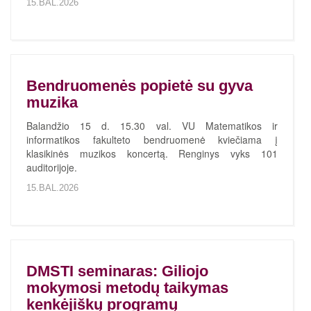
15.BAL.2026
Bendruomenės popietė su gyva
muzika
Balandžio 15 d. 15.30 val. VU Matematikos ir
informatikos fakulteto bendruomenė kviečiama į
klasikinės muzikos koncertą. Renginys vyks 101
auditorijoje.
15.BAL.2026
DMSTI seminaras: Giliojo
mokymosi metodų taikymas
kenkėjiškų programų