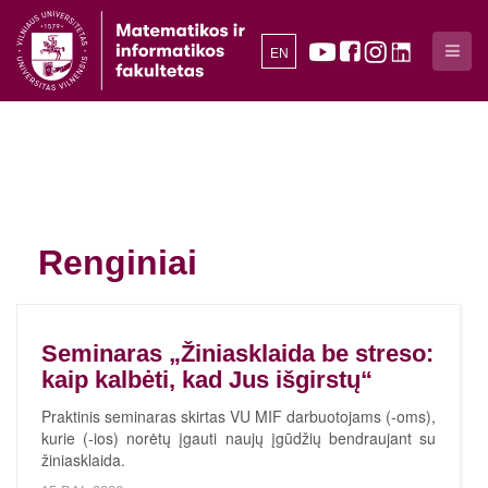
EN
Renginiai
Seminaras „Žiniasklaida be streso:
kaip kalbėti, kad Jus išgirstų“
Praktinis seminaras skirtas VU MIF darbuotojams (-oms),
kurie (-ios) norėtų įgauti naujų įgūdžių bendraujant su
žiniasklaida.