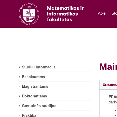
Apie
Sto
Mai
Studijų informacija
Bakalaurams
Erasmus
Magistrantams
Doktorantams
ERA
darb
Gretutinės studijos
Praktika