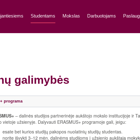
jantiesiems
Studentams
Mokslas
Darbuotojams
Paslaug
nų galimybės
+ programa
SMUS+
– dalinės studijos partnerinėje aukštojo mokslo institucijoje ir
o vietoje užsienyje. Dalyvauti ERASMUS+ programoje gali, jeigu:
esate bet kurios studijų pakopos nuolatinių studijų studentas.
norite išvykti 3
12 mėn. dalinėms studijoms į užsienio aukštąją mokyk
–