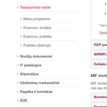
Tarptautiniai ryšiai
Mainų programos
*
Jei 
Erasmus+ studijos
Deta
Erasmus+ praktika
Praktika užsienyje
ISEP pr
NORDPL
Studijų dokumentai
Dvišalės
IT paslaugos
Stipendijos
MIF stud
Užsiėmimų tvarkaraščiai
MIF studen
rasi sau t
Pagalba ir kontaktai
Bioinfor
DUK
Duomenų