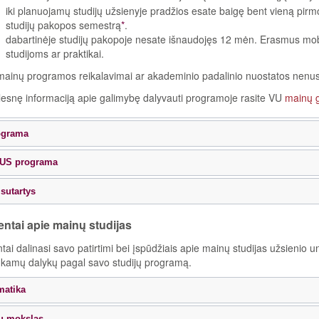
iki planuojamų studijų užsienyje pradžios esate baigę bent vieną pirm
studijų pakopos semestrą
*
.
dabartinėje studijų pakopoje nesate išnaudojęs 12 mėn. Erasmus mobi
studijoms ar praktikai.
mainų programos reikalavimai ar akademinio padalinio nuostatos nenust
lesnę informaciją apie galimybę dalyvauti programoje rasite VU
mainų g
ograma
US programa
 sutartys
entai apie mainų studijas
tai dalinasi savo patirtimi bei įspūdžiais apie mainų studijas užsienio 
inkamų dalykų pagal savo studijų programą.
matika
 mokslas