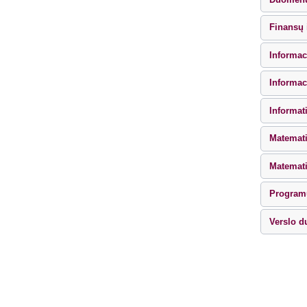
Finansų 
Informac
Informac
Informat
Matemat
Matemati
Program
Verslo d