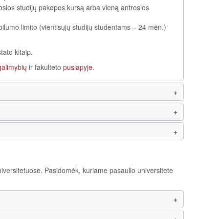
osios studijų pakopos kursą arba vieną antrosios
lumo limito (vientisųjų studijų studentams – 24 mėn.)
ato kitaip.
alimybių
ir fakulteto
puslapyje
.
universitetuose. Pasidomėk, kuriame pasaulio universitete