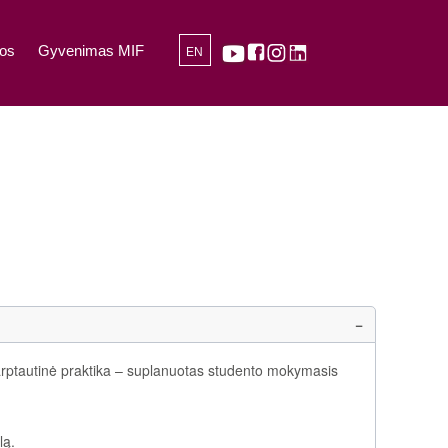
os
Gyvenimas MIF
EN
 Tarptautinė praktika – suplanuotas studento mokymasis
lą.