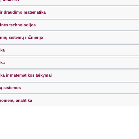
ir draudimo matematika
inės technologijos
inių sistemų inžinerija
ika
ika
ka ir matematikos taikymai
ų sistemos
uomenų analitika