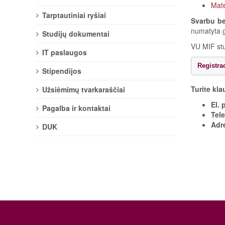
Mat
Tarptautiniai ryšiai
Svarbu be
numatyta g
Studijų dokumentai
VU MIF stud
IT paslaugos
Registra
Stipendijos
Turite kla
Užsiėmimų tvarkaraščiai
El. 
Pagalba ir kontaktai
Tel
Adr
DUK