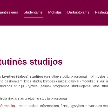
jantiesiems
Studentams
Mokslas
Darbuotojams
Paslaug
tutinės studijos
s krypties (šakos) studijos
(gretutinė studijų programa) – pirmosios p
to pasirenkami kitos studijų krypties (šakos) dalykai (moduliai) ir kuri a
indinės studijų krypties (šakos) programos studijuojama kitos studi
čia rinktis šias gretutinių studijų programas:
nformatika
– matematikos, informatikos, fizinių, gyvybės ir sveikatos m