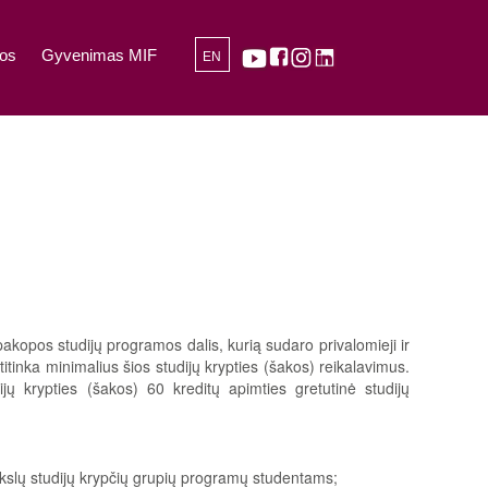
os
Gyvenimas MIF
EN
akopos studijų programos dalis, kurią sudaro privalomieji ir
titinka minimalius šios studijų krypties (šakos) reikalavimus.
jų krypties (šakos) 60 kreditų apimties gretutinė studijų
okslų studijų krypčių grupių programų studentams;