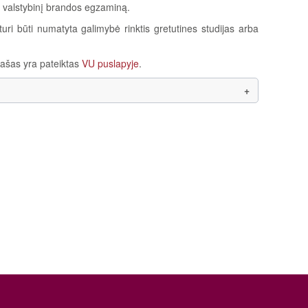
 valstybinį brandos egzaminą.
ri būti numatyta galimybė rinktis gretutines studijas arba
ąrašas yra pateiktas
VU puslapyje
.