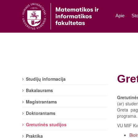
Apie
Sto
Gre
Studijų informacija
Bakalaurams
Gretutinė
Magistrantams
(ar) studen
Greta pagr
Doktorantams
programa.
Gretutinės studijos
VU MIF Kvie
Bioi
Praktika