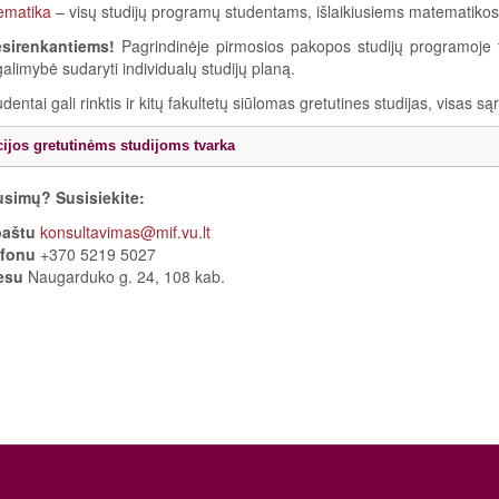
ematika
– visų studijų programų studentams, išlaikiusiems matematikos
sirenkantiems!
Pagrindinėje pirmosios pakopos studijų programoje tu
alimybė sudaryti individualų studijų planą.
entai gali rinktis ir kitų fakultetų siūlomas gretutines studijas, visas s
cijos gretutinėms studijoms tvarka
usimų? Susisiekite:
paštu
konsultavimas@mif.vu.lt
efonu
+370 5219 5027
esu
Naugarduko g. 24, 108 kab.