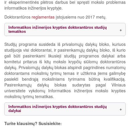
ir eksperimentinės plėtros darbus bei spręsti mokslo problemas
informatikos inžinerijos kryptyje.
Doktorantūros
reglamentas
įstojusiems nuo 2017 metų.
Informatikos inžinerijos krypties doktorantūros studijų
tematikos
Studijų programa susideda iš privalomųjų dalykų bloko, kuriuos
studijuoja visi doktorantai, ir pasirenkamųjų dalykų bloko, iš kurio
gali būti pasirenkami likusieji studijų programos dalykai arba
komitetui pritarus iš kitų mokslo krypčių siūlomų doktorantūros
dalykų. Privalomųjų dalykų blokas atspindi pagrindines numatomų
doktorantams mokslinių tyrimų temas ir užtikrina jiems galimybę
pasiekti bendrąją moksliniams tyrimams būtiną kvalifikaciją.
Pasirenkamųjų dalykų blokas sudarytas pagal Vilniaus
universitete vykdomų Informatikos inžinerijos mokslo krypties
mokslinių tyrimų tematikas.
Informatikos inžinerijos krypties doktorantūros studijų
dalykai
Turite klausimų? Susisiekite: