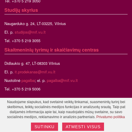
Tel. +370 5 219 3050
Studijų skyrius
Naugarduko g. 24, LT-03225, Vilnius
El. p.
studijos@mif.vu.lt
Tel. +370 5 219 3055
Skaitmeninių tyrimų ir skaičiavimų centras
Didlaukio g. 47, LT-08303 Vilnius
El. p.
it.prodekanas@mif.vu.lt
Nuotolinė
pagalba
; el. p.
pagalba@mif.vu.lt
Tel. +370 5 219 5006
Naudojame slapukus, kad svetainė veiktų tinkamai, suasmenintų turinį bei
skelbimus, teiktų socialinės medijos funkcijas ir analizuotų srautą. Taip pat
©2026 Vilniaus universitetas, Matematikos ir informatikos fakultetas
dalijamės informacija apie tai, kaip naudojatės mūsų svetaine, su savo
Tinklalapio administratorius
socialinės medijos, reklamavimo ir analizės partneriais.
Privatumo politika
SUTINKU
ATMESTI VISUS