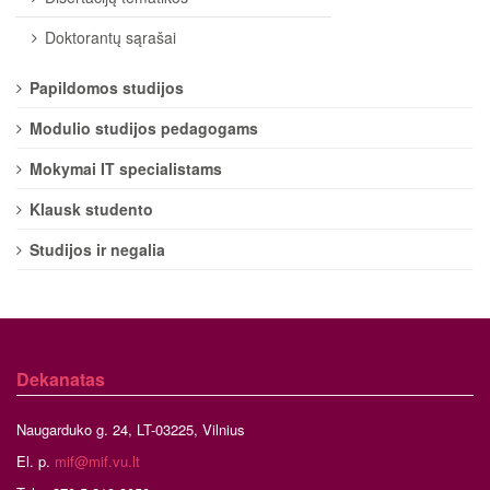
Doktorantų sąrašai
Papildomos studijos
Modulio studijos pedagogams
Mokymai IT specialistams
Klausk studento
Studijos ir negalia
Dekanatas
Naugarduko g. 24, LT-03225, Vilnius
El. p.
mif@mif.vu.lt