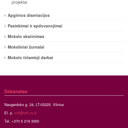
projektai
Apgintos disertacijos
Pasiekimai ir apdovanojimai
Mokslo skatinimas
Moksliniai žurnalai
Mokslo tiriamieji darbai
Dekanatas
Naugarduko g. 24, LT-03225, Vilnius
El. p.
mif@mif.vu.lt
Tel. +370 5 219 3050