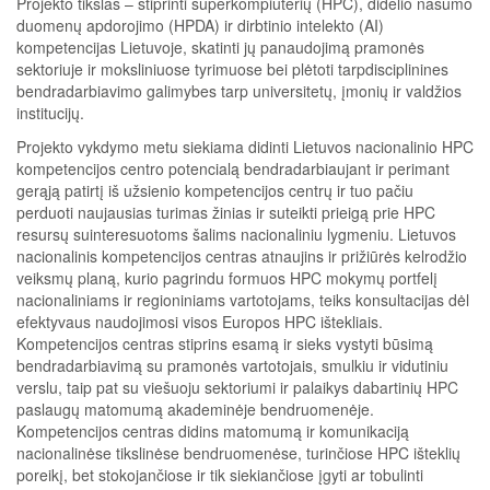
Projekto tikslas – stiprinti superkompiuterių (HPC), didelio našumo
duomenų apdorojimo (HPDA) ir dirbtinio intelekto (AI)
kompetencijas Lietuvoje, skatinti jų panaudojimą pramonės
sektoriuje ir moksliniuose tyrimuose bei plėtoti tarpdisciplinines
bendradarbiavimo galimybes tarp universitetų, įmonių ir valdžios
institucijų.
Projekto vykdymo metu siekiama didinti Lietuvos nacionalinio HPC
kompetencijos centro potencialą bendradarbiaujant ir perimant
gerąją patirtį iš užsienio kompetencijos centrų ir tuo pačiu
perduoti naujausias turimas žinias ir suteikti prieigą prie HPC
resursų suinteresuotoms šalims nacionaliniu lygmeniu. Lietuvos
nacionalinis kompetencijos centras atnaujins ir prižiūrės kelrodžio
veiksmų planą, kurio pagrindu formuos HPC mokymų portfelį
nacionaliniams ir regioniniams vartotojams, teiks konsultacijas dėl
efektyvaus naudojimosi visos Europos HPC ištekliais.
Kompetencijos centras stiprins esamą ir sieks vystyti būsimą
bendradarbiavimą su pramonės vartotojais, smulkiu ir vidutiniu
verslu, taip pat su viešuoju sektoriumi ir palaikys dabartinių HPC
paslaugų matomumą akademinėje bendruomenėje.
Kompetencijos centras didins matomumą ir komunikaciją
nacionalinėse tikslinėse bendruomenėse, turinčiose HPC išteklių
poreikį, bet stokojančiose ir tik siekiančiose įgyti ar tobulinti