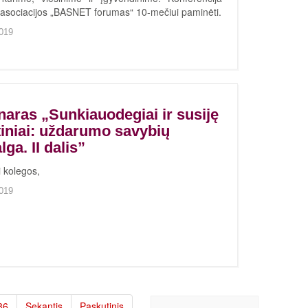
 asociacijos „BASNET forumas“ 10-mečiui paminėti.
019
aras „Sunkiauodegiai ir susiję
tiniai: uždarumo savybių
ga. II dalis”
 kolegos,
019
86
Sekantis
Paskutinis