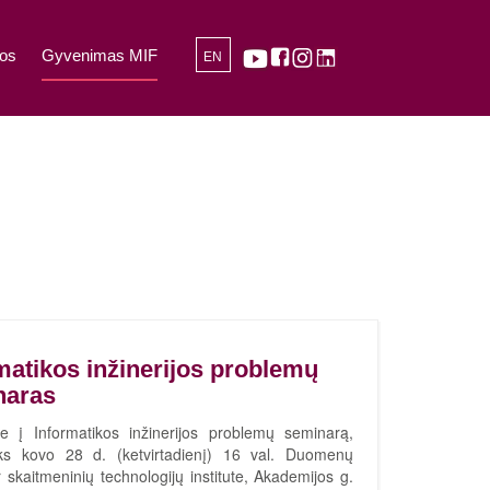
os
Gyvenimas MIF
EN
matikos inžinerijos problemų
naras
e į Informatikos inžinerijos problemų seminarą,
yks kovo 28 d. (ketvirtadienį) 16 val. Duomenų
 skaitmeninių technologijų institute, Akademijos g.