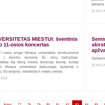
skiriama
24.VAS.2
VERSITETAS MIESTUI: šventinis
Semin
 11-osios koncertas
skirs
apžval
1-osios proga Vilniaus universiteto bendruomenė
ia į šventinį koncertą Šv. Jonų bažnyčioje.
Gerbiami
sitetas šią dieną miestui dovanoja šventę, kurioje
26.VAS.2
mi Vilniaus universiteto darbuotojai, studentai ir
, VU senjorai, miestiečiai ir miesto svečiai.
.2019
Ankst
77
78
79
80
81
82
83
84
85