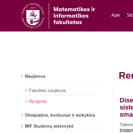
Apie
Sto
Re
Naujienos
Fakulteto naujienos
Dise
Renginiai
sist
sma
Olimpiados, konkursai ir mokyklos
Taikom
MIF Studentų atstovybė
EISMO