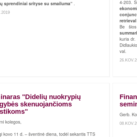
4-203. 
ų sprendiniai srityse su smailuma“
.
ekonomi
.2019
conjunc
retrieval
Be šio
summari
kuria dr
Didlaukio
val.
26.KOV.2
naras "Didelių nuokrypių
Finan
ygybės skenuojančioms
semi
istikoms"
Gerb. Ko
mi kolegos,
08.KOV.2
 kovo 11 d. – šventinė diena, todėl sekantis TTS