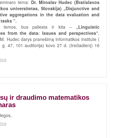
Seminaro tema:
Dr. Miroslav Hudec (Bratislavos
kos universitetas, Slovakija) „Disjunctive and
tive aggregations in the data evaluation and
 tasks “.
s temos, bus paliesta ir kita –
„Linguistic
es from the data: Issues and perspectives“
,
. M. Hudec darys pranešimą Informatikos institute (
 g. 47, 101 auditorija) kovo 27 d. (trečiadienį) 16
019
sų ir draudimo matematikos
naras
legos,
019