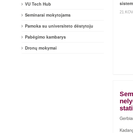
sistem
VU Tech Hub
21.KOV
Seminarai mokytojams
Pamoka su universiteto dėstytoju
Pabėgimo kambarys
Dronų mokymai
Semi
nel
stat
Gerbia
Kadangi