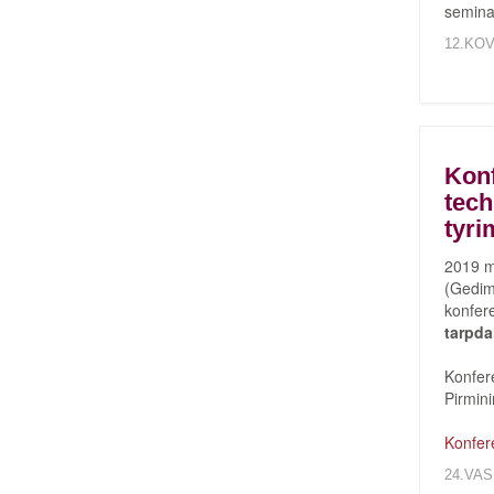
seminar
12.KOV
Konf
tech
tyri
2019 m
(Gedimi
konfer
tarpda
Konfere
Pirmin
Konfer
24.VAS