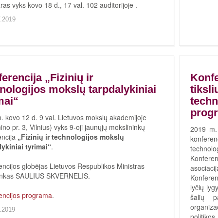
as vyks kovo 18 d., 17 val. 102 auditorijoje .
.2019
erencija „Fizinių ir
Konfe
nologijos mokslų tarpdalykiniai
tiksl
mai“
techn
progr
. kovo 12 d. 9 val. Lietuvos mokslų akademijoje
no pr. 3, Vilnius) vyks 9-oji jaunųjų mokslininkų
2019 m.
encija
„Fizinių ir technologijos mokslų
konfere
lykiniai tyrimai“
.
technolo
Konferen
ncijos globėjas Lietuvos Respublikos Ministras
asociac
inkas SAULIUS SKVERNELIS.
Konferen
lyčių lyg
encijos programa
.
šalių p
organizac
.2019
politiko