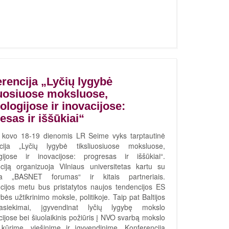
rencija „Lyčių lygybė
iuosiuose moksluose,
ologijose ir inovacijose:
esas ir iššūkiai“
 kovo 18-19 dienomis LR Seime vyks tarptautinė
ncija „Lyčių lygybė tiksliuosiuose moksluose,
gijose ir inovacijose: progresas ir iššūkiai“.
ciją organizuoja Vilniaus universitetas kartu su
ija „BASNET forumas“ ir kitais partneriais.
cijos metu bus pristatytos naujos tendencijos ES
ybės užtikrinimo moksle, politikoje. Taip pat Baltijos
asiekimai, įgyvendinat lyčių lygybę mokslo
ijose bei šiuolaikinis požiūris į NVO svarbą mokslo
s kūrime, viešinime ir įgyvendinime. Konferencija