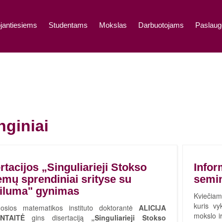
jantiesiems
Studentams
Mokslas
Darbuotojams
Paslaug
nginiai
rtacijos „Singuliarieji Stokso
Infor
emų sprendiniai srityse su
semi
iluma" gynimas
Kviečiam
kuris v
osios matematikos instituto doktorantė
ALICIJA
mokslo ir
NTAITĖ
gins disertaciją
„Singuliarieji Stokso