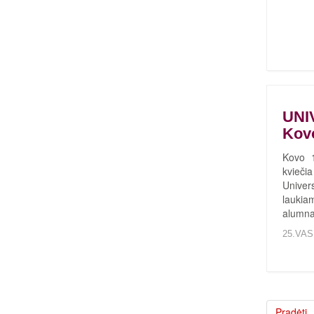
UNI
Kovo
Kovo 1
kvieč
Univer
laukia
alumnai
25.VAS
Pradėti