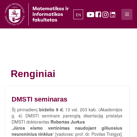
EN
Renginiai
DMSTI seminaras
Šį pirmadienį
birželio 9 d.
13 val. 203 kab. (Akademijos
g. 4) DMSTI seminare parengtą disertaciją pristatys
DMSTI doktorantas
Robertas Jurkus
„
Jūros eismo vertinimas naudojant giliuosius
neuroninius tinklus
“ [vadovas: prof. dr. Povilas Treigys]