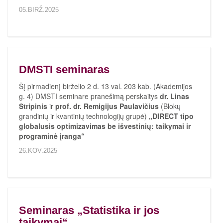
05.BIRŽ.2025
DMSTI seminaras
Šį pirmadienį birželio 2 d. 13 val. 203 kab. (Akademijos
g. 4) DMSTI seminare pranešimą perskaitys
dr. Linas
Stripinis
ir
prof. dr. Remigijus Paulavičius
(Blokų
grandinių ir kvantinių technologijų grupė)
„DIRECT tipo
globalusis optimizavimas be išvestinių: taikymai ir
programinė įranga“
26.KOV.2025
Seminaras „Statistika ir jos
taikymai“