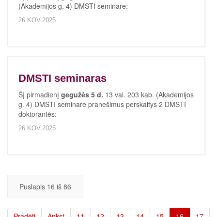
(Akademijos g. 4) DMSTI seminare:
26.KOV.2025
DMSTI seminaras
Šį pirmadienį
gegužės 5 d.
13 val. 203 kab. (Akademijos
g. 4) DMSTI seminare pranešimus perskaitys 2 DMSTI
doktorantės:
26.KOV.2025
Puslapis 16 iš 86
Pradėti
Ankst
11
12
13
14
15
16
17