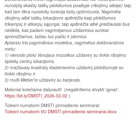
nurodytą skaičių taškų plokštumos poaibyje (ribojimų aibėje) taip,
kad tam tikra nuostolių funkcija būtų optimizuota. Nagrinėta
ribojimų aibė taškų lokacijoms apibrėžta kaip plokštumos
trikampių ir atkarpų sąjunga; taip apibrėžta aibė greičiausiai bus
neiškila, kas padaro nagrinėjamus uždavinius sunkiai
sprendžiamus, tačiau tuo pačiu ir įdomius.
Aptarsiu tris pagrindinius modelius, nagrinėtus doktorantūros
metu:
1) vienodo ploto Vorojaus mozaikos uždavinį su tinklo ribojimu
ląstelių centrų lokacijoms,
2) mažiausių kvadratų klasteriavimo uždavinį plokštumoje su
tinklo ribojimu ir
3) multi-Weber'io uždavinį su barjerais.
Maloniai kviečiame dalyvauti! (negalintiems atvykti 'gyvai':
https://bit.ly/DMSTI_2026-02-02
)
Tolesni numatomi DMSTI pirmadienio seminarai: ​​​​​​​​
Tolesni numatomi VU DMSTI pirmadienio seminarai.docx