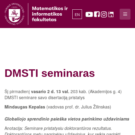
EN
DMSTI seminaras
Šį pirmadienį
vasario 2 d. 13 val.
203 kab. (Akademijos g. 4)
DMSTI seminare savo disertaciją pristatys
Mindaugas Kepalas
(vadovas prof. dr. Julius Žilinskas)
Globaliojo sprendinio paieška vietos parinkimo uždaviniams su
Anotacija:
Seminare pristatysiu doktorantūros rezultatus.
Doktorantūros metu nagrinėjau uždavinius, kur reikia parinkti