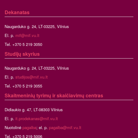
Dekanatas
Naugarduko g. 24, LT-03225, Vilnius
El. p.
mif@mif.vu.lt
Tel. +370 5 219 3050
Studijų skyrius
Naugarduko g. 24, LT-03225, Vilnius
El. p.
studijos@mif.vu.lt
Tel. +370 5 219 3055
Skaitmeninių tyrimų ir skaičiavimų centras
Didlaukio g. 47, LT-08303 Vilnius
El. p.
it.prodekanas@mif.vu.lt
Nuotolinė
pagalba
; el. p.
pagalba@mif.vu.lt
Tel. +370 5 219 5006