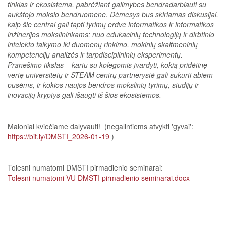
tinklas ir ekosistema, pabrėžiant galimybes bendradarbiauti su
aukštojo mokslo bendruomene. Dėmesys bus skiriamas diskusijai,
kaip šie centrai gali tapti tyrimų erdve informatikos ir informatikos
inžinerijos mokslininkams: nuo edukacinių technologijų ir dirbtinio
intelekto taikymo iki duomenų rinkimo, mokinių skaitmeninių
kompetencijų analizės ir tarpdisciplininių eksperimentų.
Pranešimo tikslas – kartu su kolegomis įvardyti, kokią pridėtinę
vertę universitetų ir STEAM centrų partnerystė gali sukurti abiem
pusėms, ir kokios naujos bendros mokslinių tyrimų, studijų ir
inovacijų kryptys gali išaugti iš šios ekosistemos.
Maloniai kviečiame dalyvauti! (negalintiems atvykti 'gyvai':
https://bit.ly/DMSTI_2026-01-19
)
Tolesni numatomi DMSTI pirmadienio seminarai: ​​​​​​
Tolesni numatomi VU DMSTI pirmadienio seminarai.docx