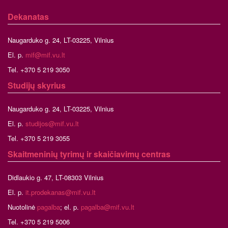
Dekanatas
Naugarduko g. 24, LT-03225, Vilnius
El. p.
mif@mif.vu.lt
Tel. +370 5 219 3050
Studijų skyrius
Naugarduko g. 24, LT-03225, Vilnius
El. p.
studijos@mif.vu.lt
Tel. +370 5 219 3055
Skaitmeninių tyrimų ir skaičiavimų centras
Didlaukio g. 47, LT-08303 Vilnius
El. p.
it.prodekanas@mif.vu.lt
Nuotolinė
pagalba
; el. p.
pagalba@mif.vu.lt
Tel. +370 5 219 5006