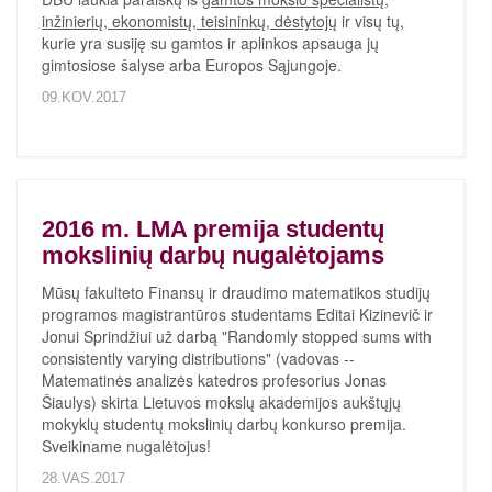
inžinierių, ekonomistų, teisininkų, dėstytojų
ir visų tų,
kurie yra susiję su gamtos ir aplinkos apsauga jų
gimtosiose šalyse arba Europos Sąjungoje.
09.KOV.2017
2016 m. LMA premija studentų
mokslinių darbų nugalėtojams
Mūsų fakulteto Finansų ir draudimo matematikos studijų
programos magistrantūros studentams Editai Kizinevič ir
Jonui Sprindžiui už darbą "Randomly stopped sums with
consistently varying distributions" (vadovas --
Matematinės analizės katedros profesorius Jonas
Šiaulys) skirta Lietuvos mokslų akademijos aukštųjų
mokyklų studentų mokslinių darbų konkurso premija.
Sveikiname nugalėtojus!
28.VAS.2017