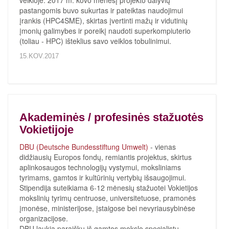
veikloje. 2017 m. kovo mėnesį projekto dalyvių
pastangomis buvo sukurtas ir pateiktas naudojimui
įrankis (HPC4SME), skirtas įvertinti mažų ir vidutinių
įmonių galimybes ir poreikį naudoti superkompiuterio
(toliau - HPC) išteklius savo veiklos tobulinimui.
15.KOV.2017
Akademinės / profesinės stažuotės
Vokietijoje
DBU (Deutsche Bundesstiftung Umwelt)
- vienas
didžiausių Europos fondų, remiantis projektus, skirtus
aplinkosaugos technologijų vystymui, moksliniams
tyrimams, gamtos ir kultūrinių vertybių išsaugojimui.
Stipendija suteikiama 6-12 mėnesių stažuotei Vokietijos
mokslinių tyrimų centruose, universitetuose, pramonės
įmonėse, ministerijose, įstaigose bei nevyriausybinėse
organizacijose.
DBU laukia paraiškų iš
gamtos mokslo specialistų,