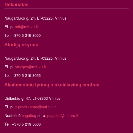
Dekanatas
Naugarduko g. 24, LT-03225, Vilnius
El. p.
mif@mif.vu.lt
Tel. +370 5 219 3050
Studijų skyrius
Naugarduko g. 24, LT-03225, Vilnius
El. p.
studijos@mif.vu.lt
Tel. +370 5 219 3055
Skaitmeninių tyrimų ir skaičiavimų centras
Didlaukio g. 47, LT-08303 Vilnius
El. p.
it.prodekanas@mif.vu.lt
Nuotolinė
pagalba
; el. p.
pagalba@mif.vu.lt
Tel. +370 5 219 5006