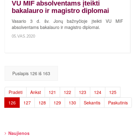
VU MIF absolventams įteikti
bakalauro ir magistro diplomai
Vasario 3 d. šv. Jonų bažnyčioje įteikti VU MIF
absolventams bakalauro ir magistro diplomai.
05.VAS.2020
Puslapis 126 iš 163
Pradėti
Ankst
121
122
123
124
125
126
127
128
129
130
Sekantis
Paskutinis
Naujienos