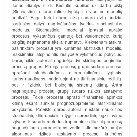
Jonas Šiaulys ir dr. Kęstutis Kubilius už darbų ciklą
„Stochastinių diferencialinių lygčių ir draudimo modelių
analizė“. Pagal turinį darbų ciklą sudaro dvi glaudžiai
susijusios dalys nagrinėjančios įvairius stochastinius
modelius. Stochastiniai modeliai įprastai aprašo
procesus, vykstančius gamtoje bei visuomenėje, kurių
baigčių neįmanoma tiksliai numatyti. Kiekvienam atskirai
pasirinktam procesui yra kuriamas abstraktus modelis,
maksimaliai atspindintis realybėje vykstančius pokyčius.
Darbų ciklo autoriai nagrinėjo dvi skirtingos prigimties
procesų grupes. Pirmąją procesų grupę sudaro procesai
aprašomi stochastinėmis diferencialinėmis lygtimis,
kurios naudingos modeliuojant ne tik finansinių rodiklių,
bet ir fizikinių bei biologinių sistemų kitimą. Antrą
nagrinėjamų procesų grupę sudaro rizikos atstatymo
procesai. Tokie procesai aprašo finansinės aplinkos
kitimą esant sunkiai prognozuojamiems atsitiktiniams
pokyčiams. Pateikto darbo autoriai nustatė naujo tipo
stochastinių diferencialinių lygčių sprendinių egzistavimo
sąlygas ir surado metodus trupmeninių difuzinių procesų
pagrindiniams parametrams vertinti. Jie sukūrė naujus
algoritmus rizikos atstatymo procesų kritinėms