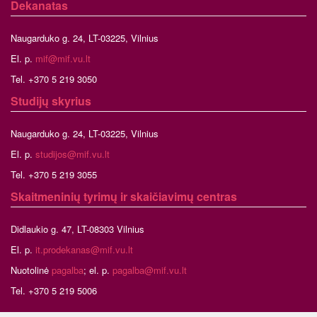
Dekanatas
Naugarduko g. 24, LT-03225, Vilnius
El. p.
mif@mif.vu.lt
Tel. +370 5 219 3050
Studijų skyrius
Naugarduko g. 24, LT-03225, Vilnius
El. p.
studijos@mif.vu.lt
Tel. +370 5 219 3055
Skaitmeninių tyrimų ir skaičiavimų centras
Didlaukio g. 47, LT-08303 Vilnius
El. p.
it.prodekanas@mif.vu.lt
Nuotolinė
pagalba
; el. p.
pagalba@mif.vu.lt
Tel. +370 5 219 5006