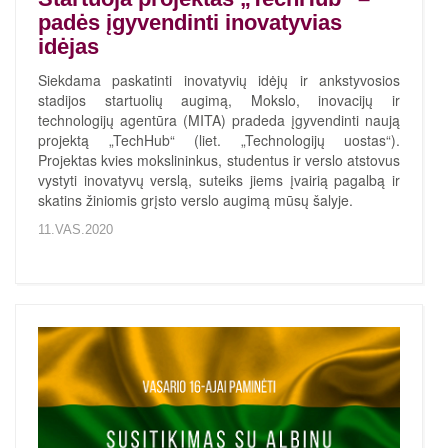
padės įgyvendinti inovatyvias
idėjas
Siekdama paskatinti inovatyvių idėjų ir ankstyvosios
stadijos startuolių augimą, Mokslo, inovacijų ir
technologijų agentūra (MITA) pradeda įgyvendinti naują
projektą „TechHub“ (liet. „Technologijų uostas“).
Projektas kvies mokslininkus, studentus ir verslo atstovus
vystyti inovatyvų verslą, suteiks jiems įvairią pagalbą ir
skatins žiniomis grįsto verslo augimą mūsų šalyje.
11.VAS.2020