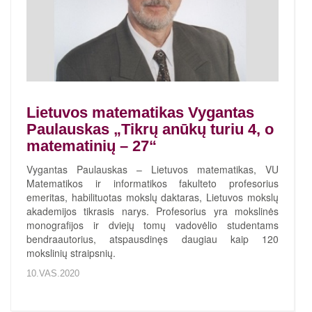
Lietuvos matematikas Vygantas
Paulauskas „Tikrų anūkų turiu 4, o
matematinių – 27“
Vygantas Paulauskas – Lietuvos matematikas, VU
Matematikos ir informatikos fakulteto profesorius
emeritas, habilituotas mokslų daktaras, Lietuvos mokslų
akademijos tikrasis narys. Profesorius yra mokslinės
monografijos ir dviejų tomų vadovėlio studentams
bendraautorius, atspausdinęs daugiau kaip 120
mokslinių straipsnių.
10.VAS.2020