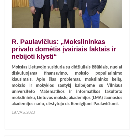
R. Paulavičius: „Mokslininkas
privalo domėtis įvairiais faktais ir
nebijoti klysti“
Mokslas Lietuvoje susiduria su didžiuliais iššūkiais, nuolat
diskutuojama finansavimo, mokslo populiarinimo
klausimais. Apie šias problemas, mokslininko kelią,
mokslo ir mokyklos santykį kalbėjome su Vilniaus
universiteto Matematikos ir informatikos fakulteto
mokslininku, Lietuvos mokslų akademijos (LMA) Jaunosios
akademijos nariu, dėstytoju dr. Remigijumi Paulavičiumi.
19.VAS.2020