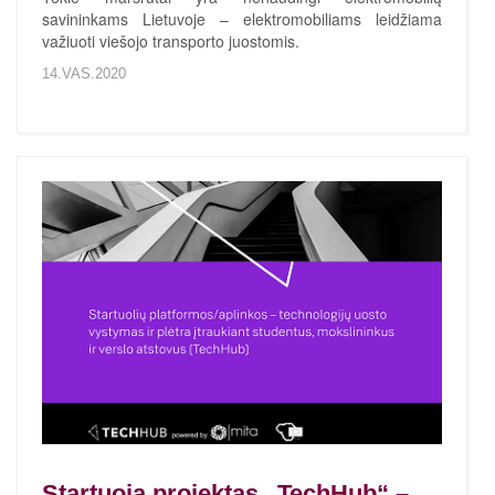
savininkams Lietuvoje – elektromobiliams leidžiama
važiuoti viešojo transporto juostomis.
14.VAS.2020
Startuoja projektas „TechHub“ –