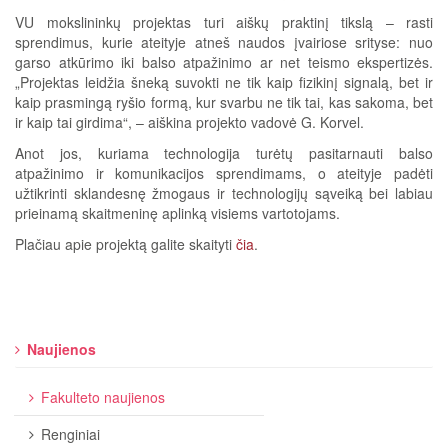
VU mokslininkų projektas turi aiškų praktinį tikslą – rasti
sprendimus, kurie ateityje atneš naudos įvairiose srityse: nuo
garso atkūrimo iki balso atpažinimo ar net teismo ekspertizės.
„Projektas leidžia šneką suvokti ne tik kaip fizikinį signalą, bet ir
kaip prasmingą ryšio formą, kur svarbu ne tik tai, kas sakoma, bet
ir kaip tai girdima“, – aiškina projekto vadovė G. Korvel.
Anot jos, kuriama technologija turėtų pasitarnauti balso
atpažinimo ir komunikacijos sprendimams, o ateityje padėti
užtikrinti sklandesnę žmogaus ir technologijų sąveiką bei labiau
prieinamą skaitmeninę aplinką visiems vartotojams.
Plačiau apie projektą galite skaityti
čia
.
Naujienos
Fakulteto naujienos
Renginiai