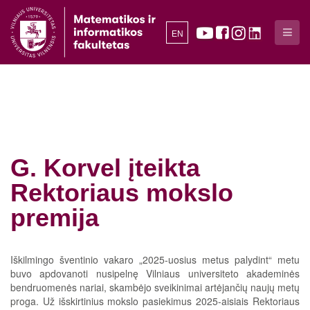
EN
G. Korvel įteikta
Rektoriaus mokslo
premija
Iškilmingo šventinio vakaro „2025-uosius metus palydint“ metu
buvo apdovanoti nusipelnę Vilniaus universiteto akademinės
bendruomenės nariai, skambėjo sveikinimai artėjančių naujų metų
proga. Už išskirtinius mokslo pasiekimus 2025-aisiais Rektoriaus