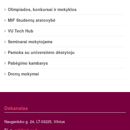
Olimpiados, konkursai ir mokyklos
MIF Studentų atstovybė
VU Tech Hub
Seminarai mokytojams
Pamoka su universiteto dėstytoju
Pabėgimo kambarys
Dronų mokymai
Dekanatas
Naugarduko g. 24, LT-03225, Vilnius
El. p.
mif@mif.vu.lt