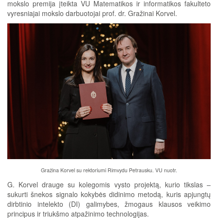
mokslo premija įteikta VU Matematikos ir informatikos fakulteto
vyresniajai mokslo darbuotojai prof. dr. Gražinai Korvel.
Gražina Korvel su rektoriumi Rimvydu Petrausku. VU nuotr.
G. Korvel drauge su kolegomis vysto projektą, kurio tikslas –
sukurti šnekos signalo kokybės didinimo metodą, kuris apjungtų
dirbtinio intelekto (DI) galimybes, žmogaus klausos veikimo
principus ir triukšmo atpažinimo technologijas.