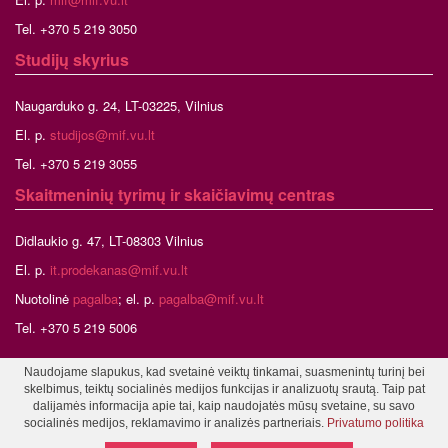
Tel. +370 5 219 3050
Studijų skyrius
Naugarduko g. 24, LT-03225, Vilnius
El. p.
studijos@mif.vu.lt
Tel. +370 5 219 3055
Skaitmeninių tyrimų ir skaičiavimų centras
Didlaukio g. 47, LT-08303 Vilnius
El. p.
it.prodekanas@mif.vu.lt
Nuotolinė
pagalba
; el. p.
pagalba@mif.vu.lt
Tel. +370 5 219 5006
Naudojame slapukus, kad svetainė veiktų tinkamai, suasmenintų turinį bei
skelbimus, teiktų socialinės medijos funkcijas ir analizuotų srautą. Taip pat
©2026 Vilniaus universitetas, Matematikos ir informatikos fakultetas
dalijamės informacija apie tai, kaip naudojatės mūsų svetaine, su savo
Tinklalapio administratorius
socialinės medijos, reklamavimo ir analizės partneriais.
Privatumo politika