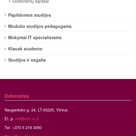
Doktorantų sąrašai
Papildomos studijos
Modulio studijos pedagogams
Mokymai IT specialistams
Klausk studento
Studijos ir negalia
Dekanatas
Naugarduko g. 24, LT-03225, Vilnius
El. p.
mif@mif.vu.lt
Tel. +370 5 219 3050