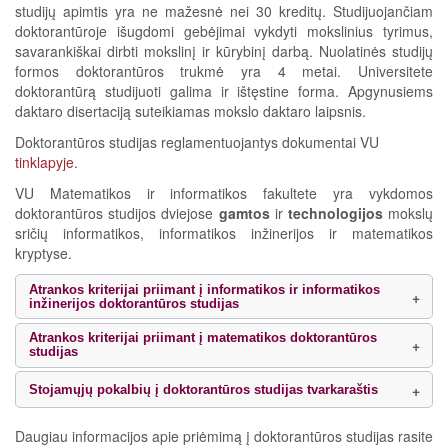
studijų apimtis yra ne mažesnė nei 30 kreditų. Studijuojančiam
doktorantūroje išugdomi gebėjimai vykdyti mokslinius tyrimus,
savarankiškai dirbti mokslinį ir kūrybinį darbą. Nuolatinės studijų
formos doktorantūros trukmė yra 4 metai. Universitete
doktorantūrą studijuoti galima ir ištęstine forma. Apgynusiems
daktaro disertaciją suteikiamas mokslo daktaro laipsnis.
Doktorantūros studijas reglamentuojantys dokumentai VU
tinklapyje
.
VU Matematikos ir informatikos fakultete yra vykdomos
doktorantūros studijos dviejose
gamtos
ir
technologijos
mokslų
sričių informatikos, informatikos inžinerijos ir matematikos
kryptyse.
Atrankos kriterijai priimant į informatikos ir informatikos
inžinerijos doktorantūros studijas
Atrankos kriterijai priimant į matematikos doktorantūros
studijas
Stojamųjų pokalbių į doktorantūros studijas tvarkaraštis
Daugiau informacijos apie priėmimą į doktorantūros studijas rasite