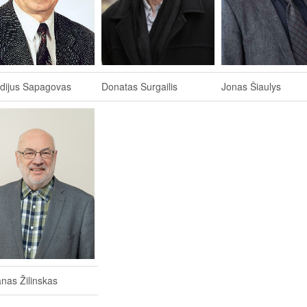
odijus Sapagovas
Donatas Surgailis
Jonas Šiaulys
nas Žilinskas