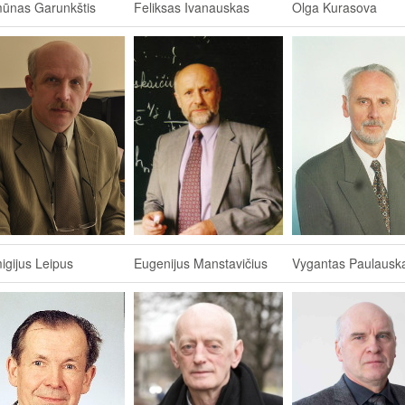
ūnas Garunkštis
Feliksas Ivanauskas
Olga Kurasova
gijus Leipus
Eugenijus Manstavičius
Vygantas Paulausk