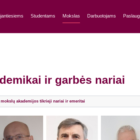
jantiesiems
Studentams
Mokslas
Darbuotojams
Paslaug
demikai ir garbės nariai
mokslų akademijos tikrieji nariai ir emeritai