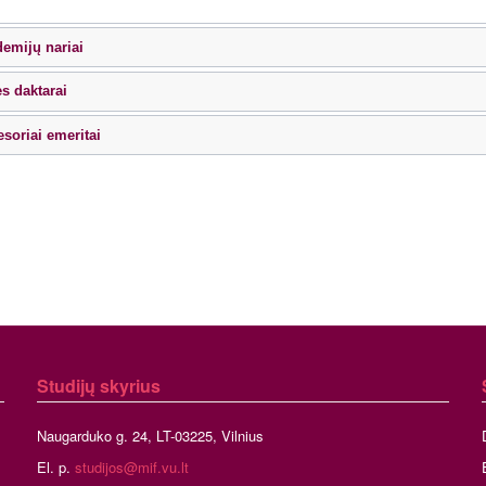
demijų nariai
s daktarai
esoriai emeritai
Studijų skyrius
Naugarduko g. 24, LT-03225, Vilnius
El. p.
studijos@mif.vu.lt