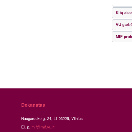
Kitų aka
VU garbė
MIF prof
Dekanatas
Naugarduko g. 24, LT-03225, Vilnius
El. p.
mif@mif.vu.lt