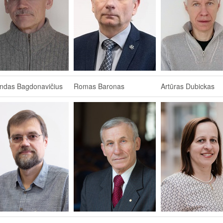
andas Bagdonavičius
Romas Baronas
Artūras Dubickas