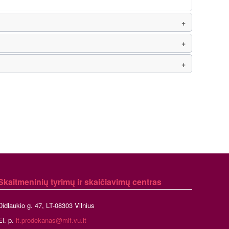
Skaitmeninių tyrimų ir skaičiavimų centras
Didlaukio g. 47, LT-08303 Vilnius
El. p.
it.prodekanas@mif.vu.lt