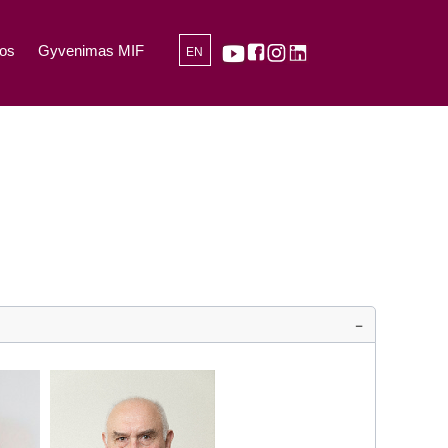
os
Gyvenimas MIF
EN