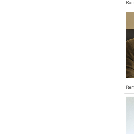
Ram
Remi