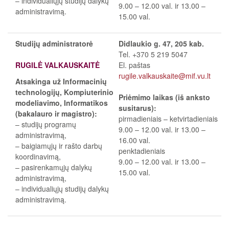
– individualiųjų studijų dalykų
9.00
–
12.00 val. ir 13.00
–
administravimą.
15.00 val.
Studijų administratorė
Didlaukio g. 47, 205 kab.
Tel. +370 5 219 5047
RUGILĖ VALKAUSKAITĖ
El. paštas
rugile.valkauskaite@mif.vu.lt
Atsakinga už Informacinių
technologijų, Kompiuterinio
Priėmimo laikas (iš anksto
modeliavimo, Informatikos
susitarus):
(bakalauro ir magistro):
pirmadieniais
–
ketvirtadieniais
– studijų programų
9.00
–
12.00 val. ir 13.00
–
administravimą,
16.00 val.
– baigiamųjų ir rašto darbų
penktadieniais
koordinavimą,
9.00
–
12.00 val. ir 13.00
–
– pasirenkamųjų dalykų
15.00 val.
administravimą,
– individualiųjų studijų dalykų
administravimą.