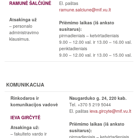
RAMUNĖ ŠALČIŪNĖ
El. paštas
ramune.salciune@mif.vu.lt
Atsakinga už
Priėmimo laikas (iš anksto
– personalo
susitarus):
administravimo
pirmadieniais – ketvirtadieniais
klausimus.
9.00 – 12.00 val. ir 13.00 – 16.00 val.
penktadieniais
9.00 – 12.00 val. ir 13.00 – 15.00 val.
KOMUNIKACIJA
Rinkodaros ir
Naugarduko g. 24, 220 kab.
komunikacijos vadovė
Tel. +370 5 219 5044
El. paštas
ieva.gircyte@mif.vu.lt
IEVA GIRČYTĖ
Priėmimo laikas (iš anksto
Atsakinga už:
susitarus):
– fakulteto vardo ir
pirmadieniais
–
ketvirtadieniais