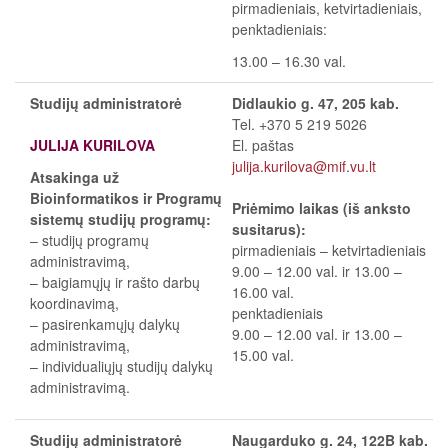
pirmadieniais, ketvirtadieniais,
penktadieniais:
13.00 – 16.30 val.
Studijų administratorė
Didlaukio g. 47, 205 kab.
Tel. +370 5 219 5026
JULIJA KURILOVA
El. paštas
julija.kurilova@mif.vu.lt
Atsakinga už
Bioinformatikos ir Programų
Priėmimo laikas (iš anksto
sistemų studijų programų:
susitarus):
– studijų programų
pirmadieniais
–
ketvirtadieniais
administravimą,
9.00
–
12.00 val. ir 13.00
–
– baigiamųjų ir rašto darbų
16.00 val.
koordinavimą,
penktadieniais
– pasirenkamųjų dalykų
9.00
–
12.00 val. ir 13.00
–
administravimą,
15.00 val.
– individualiųjų studijų dalykų
administravimą.
Studijų administratorė
Naugarduko g. 24, 122B kab.