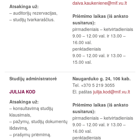
daiva.kaukeniene@mif.vu.lt
Atsakinga už:
– auditorijų rezervacijas,
Priėmimo laikas (iš anksto
– studijų tvarkaraščius.
susitarus):
pirmadieniais
–
ketvirtadieniais
9.00
–
12.00 val. ir 13.00
–
16.00 val.
penktadieniais
9.00
–
12.00 val. ir 13.00
–
15.00 val.
Studijų administratorė
Naugarduko g. 24, 106 kab.
Tel. +370 5 219 3055
JULIJA KOD
El. paštas
julija.kod@mif.vu.lt
Atsakinga už:
Priėmimo laikas (iš anksto
– konsultavimą studijų
susitarus):
klausimais,
pirmadieniais
–
ketvirtadieniais
– pažymų, studijų dokumentų
9.00
–
12.00 val. ir 13.00
–
išdavimą,
16.00 val.
– prašymų priėmimą.
penktadieniais