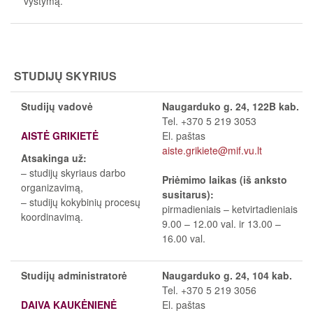
vystymą.
STUDIJŲ SKYRIUS
Studijų vadovė
Naugarduko g. 24, 122B kab.
Tel. +370 5 219 3053
AISTĖ GRIKIETĖ
El. paštas
aiste.grikiete@mif.vu.lt
Atsakinga už:
– studijų skyriaus darbo
Priėmimo laikas (iš anksto
organizavimą,
susitarus):
– studijų kokybinių procesų
pirmadieniais
–
ketvirtadieniais
koordinavimą.
9.00
–
12.00 val. ir 13.00
–
16.00 val.
Studijų administratorė
Naugarduko g. 24, 104 kab.
Tel. +370 5 219 3056
DAIVA KAUKĖNIENĖ
El. paštas