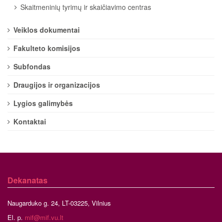
Skaitmeninių tyrimų ir skaičiavimo centras
Veiklos dokumentai
Fakulteto komisijos
Subfondas
Draugijos ir organizacijos
Lygios galimybės
Kontaktai
Dekanatas
Naugarduko g. 24, LT-03225, Vilnius
El. p.
mif@mif.vu.lt