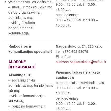
vykdomos veiklos viešinimą,
9.00
–
12.00 val. ir 13.00
–
– studijų ir mokslo viešinimo
16.00 val.
darbų organizavimą,
penktadieniais
administravimą,
9.00
–
12.00 val. ir 13.00
–
– vidinę fakulteto
15.00 val.
bendruomenės
komunikaciją.
Rinkodaros ir
Naugarduko g. 24, 220 kab.
komunikacijos specialistė
Tel. +370 652 58079
El. paštas
AUDRONĖ
audrone.cepkauskaite@mif.vu.lt
ČEPKAUSKAITĖ
Priėmimo laikas (iš anksto
Atsakinga už:
susitarus):
– socialinių tinklų
pirmadieniais
–
ketvirtadieniais
administravimą, turinio jiems
9.00
–
12.00 val. ir 13.00
–
kūrimą,
16.00 val.
– vidinės komunikacijos
penktadieniais
kuravimą,
9.00
–
12.00 val. ir 13.00
–
– įvaizdžio formavimą ir
15.00 val.