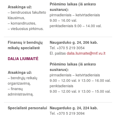
Priėmimo laikas (iš anksto
Atsakinga už:
susitarus):
– bendruosius fakulteto
pirmadieniais – ketvirtadieniais
klausimus,
9.00 – 16.00 val.
– komandiruotes,
penktadieniais 9.00 – 14.00 val.
– viešuosius pirkimus.
Finansų ir bendrųjų
Naugarduko g. 24, 206 kab.
reikalų specialistė
Tel. +370 5 219 3054
El. paštas
dalia.liuimaite@mif.vu.lt
DALIA LIUIMAITĖ
Priėmimo laikas (iš anksto
susitarus):
Atsakinga už:
pirmadieniais – ketvirtadieniais
– bendrųjų reikalų
9.00 – 12.00 val. ir 13.00 – 16.00 val.
organizavimą,
penktadieniais
– finansų
9.00 – 12.00 val. ir 13.00 – 15.00 val.
administravimą.
Specialistė personalui
Naugarduko g. 24, 224 kab.
Tel. +370 5 219 3094