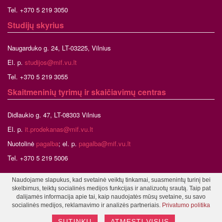
Tel. +370 5 219 3050
Studijų skyrius
Naugarduko g. 24, LT-03225, Vilnius
El. p.
studijos@mif.vu.lt
Tel. +370 5 219 3055
Skaitmeninių tyrimų ir skaičiavimų centras
Didlaukio g. 47, LT-08303 Vilnius
El. p.
it.prodekanas@mif.vu.lt
Nuotolinė
pagalba
; el. p.
pagalba@mif.vu.lt
Tel. +370 5 219 5006
Naudojame slapukus, kad svetainė veiktų tinkamai, suasmenintų turinį bei
skelbimus, teiktų socialinės medijos funkcijas ir analizuotų srautą. Taip pat
©2026 Vilniaus universitetas, Matematikos ir informatikos fakultetas
dalijamės informacija apie tai, kaip naudojatės mūsų svetaine, su savo
Tinklalapio administratorius
socialinės medijos, reklamavimo ir analizės partneriais.
Privatumo politika
SUTINKU
ATMESTI VISUS