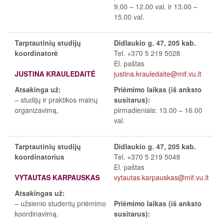
9.00
–
12.00 val. ir 13.00
–
15.00 val.
Tarptautinių studijų
Didlaukio g. 47, 205 kab.
koordinatorė
Tel. +370 5 219 5028
El. paštas
JUSTINA KRAULEDAITĖ
justina.krauledaite@mif.vu.lt
Atsakinga už:
Priėmimo laikas (iš anksto
– studijų ir praktikos mainų
susitarus):
organizavimą,
pirmadieniais: 13.00 – 16.00
val.
Tarptautinių studijų
Didlaukio g. 47, 205 kab.
koordinatorius
Tel. +370 5 219 5048
El. paštas
VYTAUTAS KARPAUSKAS
vytautas.karpauskas@mif.vu.lt
Atsakingas už:
– užsienio studentų priėmimo
Priėmimo laikas (iš anksto
koordinavimą.
susitarus):