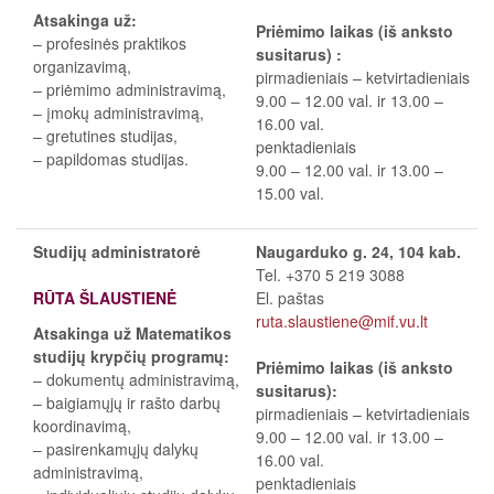
Atsakinga už:
Priėmimo laikas (iš anksto
– profesinės praktikos
susitarus) :
organizavimą,
pirmadieniais
–
ketvirtadieniais
– priėmimo administravimą,
9.00
–
12.00 val. ir 13.00
–
– įmokų administravimą,
16.00 val.
– gretutines studijas,
penktadieniais
– papildomas studijas.
9.00
–
12.00 val. ir 13.00
–
15.00 val.
Studijų administratorė
Naugarduko g. 24, 104 kab.
Tel. +370 5 219 3088
RŪTA ŠLAUSTIENĖ
El. paštas
ruta.slaustiene@mif.vu.lt
Atsakinga už Matematikos
studijų krypčių programų:
Priėmimo laikas (iš anksto
– dokumentų administravimą,
susitarus):
– baigiamųjų ir rašto darbų
pirmadieniais
–
ketvirtadieniais
koordinavimą,
9.00
–
12.00 val. ir 13.00
–
– pasirenkamųjų dalykų
16.00 val.
administravimą,
penktadieniais