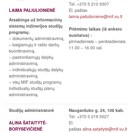
Tel. +370 5 210 9307
LAIMA PALIULIONIENĖ
El. paštas
laima.paliulioniene@mif.vu.lt
Atsakinga už Informacinių
sistemų inžinerijos studijų
Priėmimo laikas (iš anksto
programų:
susitarus) :
– dokumentų administravimą,
pirmadieniais – penktadieniais
– baigiamųjų ir rašto darbų
11.00
–
16.00 val.
koordinavimą,
– pasirenkamųjų dalykų
administravimą,
– individualiųjų studijų dalykų
administravimą,
– visų MIF studijų programų
individualių studijų planų
administravimą.
Studijų administratorė
Naugarduko g. 24, 108 kab.
Tel. +370 5 219 5027
ALINA ŠATAITYTĖ-
El.
BORYSEVIČIENĖ
paštas
alina.sataityte@mif.vu.lt