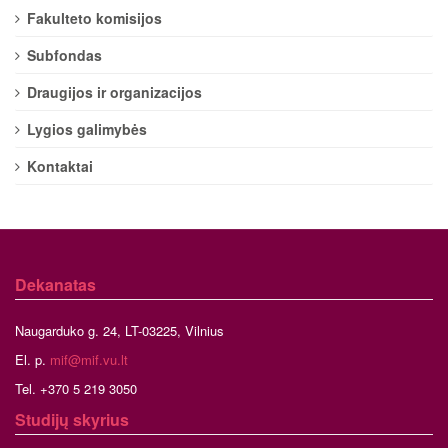
Fakulteto komisijos
Subfondas
Draugijos ir organizacijos
Lygios galimybės
Kontaktai
Dekanatas
Naugarduko g. 24, LT-03225, Vilnius
El. p.
mif@mif.vu.lt
Tel. +370 5 219 3050
Studijų skyrius