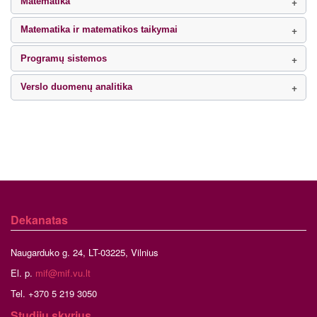
Matematika
Matematika ir matematikos taikymai
Programų sistemos
Verslo duomenų analitika
Dekanatas
Naugarduko g. 24, LT-03225, Vilnius
El. p.
mif@mif.vu.lt
Tel. +370 5 219 3050
Studijų skyrius