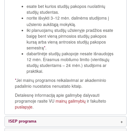
esate bet kurios studijų pakopos nuolatinių
studijų studentas.
norite išvykti 3
12 mėn. dalinėms studijoms į
–
užsienio aukštąją mokyklą.
iki planuojamų studijų užsienyje pradžios esate
baigę bent vieną pirmosios studijų pakopos
kursą arba vieną antrosios studijų pakopos
semestrą
*
.
dabartinėje studijų pakopoje nesate išnaudojęs
12 mėn. Erasmus mobilumo limito (vientisųjų
studijų studentams – 24 mėn.) studijoms ar
praktikai.
*
Jei mainų programos reikalavimai ar akademinio
padalinio nuostatos nenustato kitaip.
Detalesnę informaciją apie galimybę dalyvauti
programoje rasite VU
mainų galimybių
ir fakulteto
puslapyje
.
ISEP programa