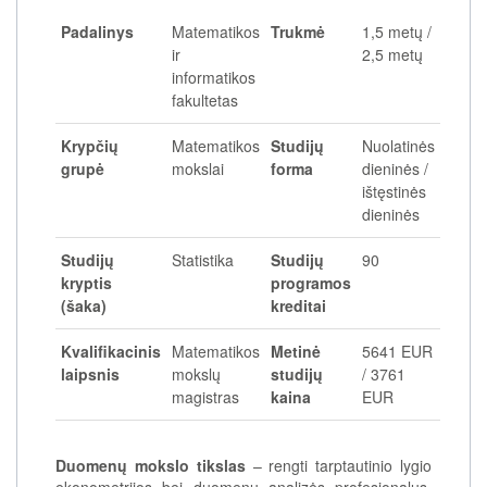
Padalinys
Matematikos
Trukmė
1,5 metų /
ir
2,5 metų
informatikos
fakultetas
Krypčių
Matematikos
Studijų
Nuolatinės
grupė
mokslai
forma
dieninės /
ištęstinės
dieninės
Studijų
Statistika
Studijų
90
kryptis
programos
(šaka)
kreditai
Kvalifikacinis
Matematikos
Metinė
5641 EUR
laipsnis
mokslų
studijų
/ 3761
magistras
kaina
EUR
Duomenų mokslo tikslas
– rengti tarptautinio lygio