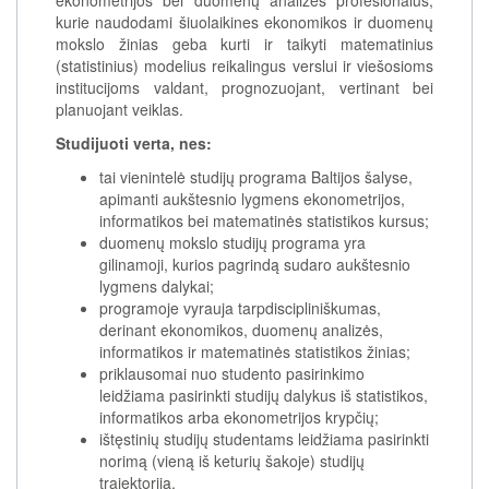
ekonometrijos bei duomenų analizės profesionalus,
kurie naudodami šiuolaikines ekonomikos ir duomenų
mokslo žinias geba kurti ir taikyti matematinius
(statistinius) modelius reikalingus verslui ir viešosioms
institucijoms valdant, prognozuojant, vertinant bei
planuojant veiklas.
Studijuoti verta, nes:
tai vienintelė studijų programa Baltijos šalyse,
apimanti aukštesnio lygmens ekonometrijos,
informatikos bei matematinės statistikos kursus;
duomenų mokslo studijų programa yra
gilinamoji, kurios pagrindą sudaro aukštesnio
lygmens dalykai;
programoje vyrauja tarpdiscipliniškumas,
derinant ekonomikos, duomenų analizės,
informatikos ir matematinės statistikos žinias;
priklausomai nuo studento pasirinkimo
leidžiama pasirinkti studijų dalykus iš statistikos,
informatikos arba ekonometrijos krypčių;
ištęstinių studijų studentams leidžiama pasirinkti
norimą (vieną iš keturių šakoje) studijų
trajektoriją.