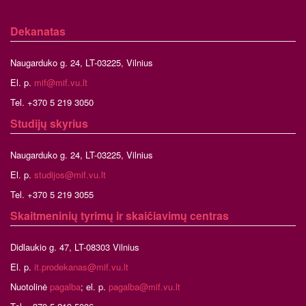
Dekanatas
Naugarduko g. 24, LT-03225, Vilnius
El. p.
mif@mif.vu.lt
Tel. +370 5 219 3050
Studijų skyrius
Naugarduko g. 24, LT-03225, Vilnius
El. p.
studijos@mif.vu.lt
Tel. +370 5 219 3055
Skaitmeninių tyrimų ir skaičiavimų centras
Didlaukio g. 47, LT-08303 Vilnius
El. p.
it.prodekanas@mif.vu.lt
Nuotolinė
pagalba
; el. p.
pagalba@mif.vu.lt