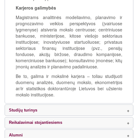
Karjeros galimybės
Magistrams analitinės modeliavimo, planavimo ir
prognozavimo veiklos perspektyvos (įvairiuose
lygmenyse) atsiveria mokslo centruose; centriniuose
bankuose, ministerijose, kitose viešojo sektoriaus
institucijose; inovatyviuose startuoliuose; privataus
sektoriaus finansų institucijose (pvz., pensijų
fonduose, akcijų biržose, draudimo kompanijose,
komerciniuose bankuose); konsultavimo įmonėse; kitų
įmonių analizės ir planavimo padaliniuose.
Be to, galima ir mokslinė karjera – toliau studijuoti
duomenų analizės, duomenų mokslo, ekonometrijos
ar/ir statistikos doktorantūroje Lietuvos bei užsienio
mokslo institucijose.
Studijų turinys
Reikalavimai stojantiesiems
Alumni