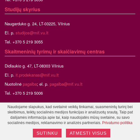
Studijų skyrius
Naugarduko g. 24, LT-03225, Vilnius
El. p.
studijos@mif.vu.lt
Tel. +370 5 219 3055
Skaitmeninių tyrimų ir skaičiavimų centras
Didlaukio g. 47, LT-08303 Vilnius
El. p.
it.prodekanas@mif.vu.lt
Nuotolinė
pagalba
; el. p.
pagalba@mif.vu.lt
Tel. +370 5 219 5006
Naudojame slapukus, kad svetainė veiktų tinkamai, suasmenintų turinį bei
skelbimus, teiktų socialinės medijos funkcijas ir analizuotų srautą. Taip pat
©2026 Vilniaus universitetas, Matematikos ir informatikos fakultetas
dalijamės informacija apie tai, kaip naudojatės mūsų svetaine, su savo
Tinklalapio administratorius
socialinės medijos, reklamavimo ir analizės partneriais.
Privatumo politika
SUTINKU
ATMESTI VISUS