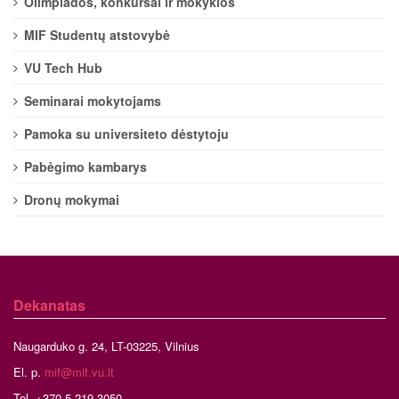
Olimpiados, konkursai ir mokyklos
MIF Studentų atstovybė
VU Tech Hub
Seminarai mokytojams
Pamoka su universiteto dėstytoju
Pabėgimo kambarys
Dronų mokymai
Dekanatas
Naugarduko g. 24, LT-03225, Vilnius
El. p.
mif@mif.vu.lt
Tel. +370 5 219 3050