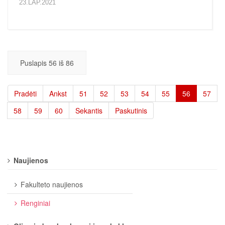
23.LAP.2021
Puslapis 56 iš 86
Pradėti
Ankst
51
52
53
54
55
56
57
58
59
60
Sekantis
Paskutinis
Naujienos
Fakulteto naujienos
Renginiai