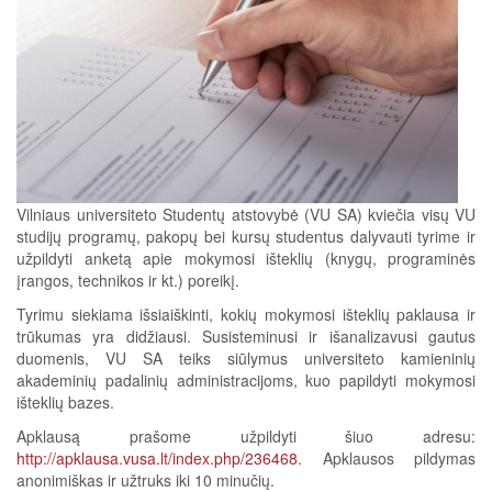
Vilniaus universiteto Studentų atstovybė (VU SA) kviečia visų VU
studijų programų, pakopų bei kursų studentus dalyvauti tyrime ir
užpildyti anketą apie mokymosi išteklių (knygų, programinės
įrangos, technikos ir kt.) poreikį.
Tyrimu siekiama išsiaiškinti, kokių mokymosi išteklių paklausa ir
trūkumas yra didžiausi. Susisteminusi ir išanalizavusi gautus
duomenis, VU SA teiks siūlymus universiteto kamieninių
akademinių padalinių administracijoms, kuo papildyti mokymosi
išteklių bazes.
Apklausą prašome užpildyti šiuo adresu:
http://apklausa.vusa.lt/index.php/236468
. Apklausos pildymas
anonimiškas ir užtruks iki 10 minučių.