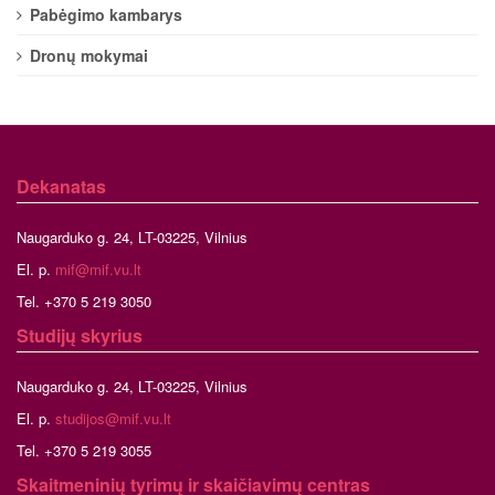
Pabėgimo kambarys
Dronų mokymai
Dekanatas
Naugarduko g. 24, LT-03225, Vilnius
El. p.
mif@mif.vu.lt
Tel. +370 5 219 3050
Studijų skyrius
Naugarduko g. 24, LT-03225, Vilnius
El. p.
studijos@mif.vu.lt
Tel. +370 5 219 3055
Skaitmeninių tyrimų ir skaičiavimų centras