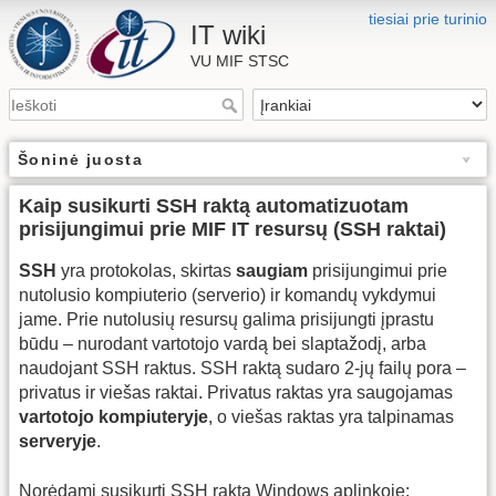
tiesiai prie turinio
IT wiki
VU MIF STSC
Šoninė juosta
Kaip susikurti SSH raktą automatizuotam
prisijungimui prie MIF IT resursų (SSH raktai)
SSH
yra protokolas, skirtas
saugiam
prisijungimui prie
nutolusio kompiuterio (serverio) ir komandų vykdymui
jame. Prie nutolusių resursų galima prisijungti įprastu
būdu – nurodant vartotojo vardą bei slaptažodį, arba
naudojant SSH raktus. SSH raktą sudaro 2-jų failų pora –
privatus ir viešas raktai. Privatus raktas yra saugojamas
vartotojo kompiuteryje
, o viešas raktas yra talpinamas
serveryje
.
Norėdami susikurti SSH raktą Windows aplinkoje: