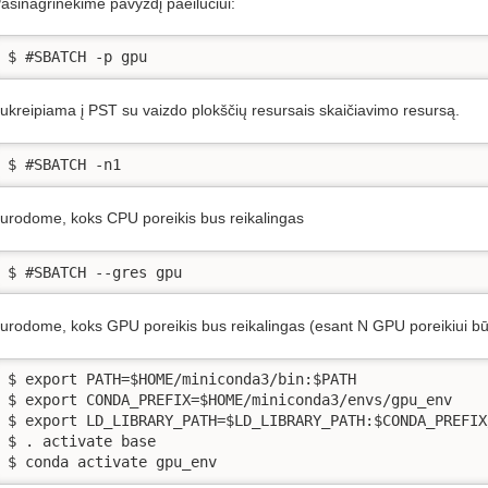
asinagrinėkime pavyzdį paeilučiui:
$ #SBATCH -p gpu 
ukreipiama į PST su vaizdo plokščių resursais skaičiavimo resursą.
$ #SBATCH -n1
urodome, koks CPU poreikis bus reikalingas
$ #SBATCH --gres gpu
urodome, koks GPU poreikis bus reikalingas (esant N GPU poreikiui b
$ export PATH=$HOME/miniconda3/bin:$PATH

$ export CONDA_PREFIX=$HOME/miniconda3/envs/gpu_env

$ export LD_LIBRARY_PATH=$LD_LIBRARY_PATH:$CONDA_PREFIX/
$ . activate base

$ conda activate gpu_env