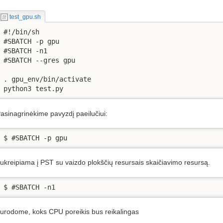
test_gpu.sh
#!/bin/sh

#SBATCH -p gpu

#SBATCH -n1

#SBATCH --gres gpu

. gpu_env/bin/activate

python3 test.py
asinagrinėkime pavyzdį paeilučiui:
$ #SBATCH -p gpu 
ukreipiama į PST su vaizdo plokščių resursais skaičiavimo resursą.
$ #SBATCH -n1
urodome, koks CPU poreikis bus reikalingas