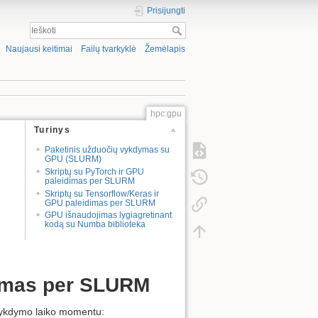
Prisijungti
Naujausi keitimai
Failų tvarkyklė
Žemėlapis
hpc:gpu
Turinys
Paketinis užduočių vykdymas su
GPU (SLURM)
Skriptų su PyTorch ir GPU
paleidimas per SLURM
Skriptų su Tensorflow/Keras ir
GPU paleidimas per SLURM
GPU išnaudojimas lygiagretinant
kodą su Numba biblioteka
dimas per SLURM
 vykdymo laiko momentu: