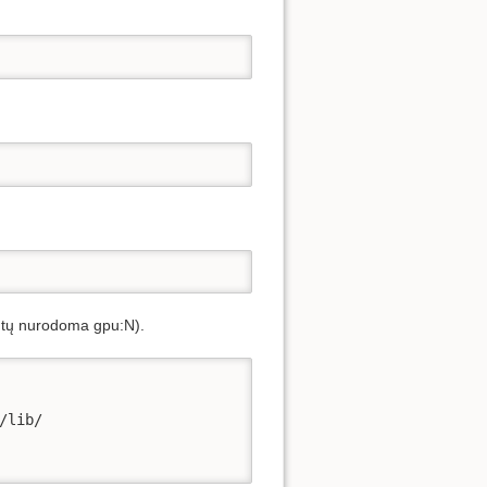
ūtų nurodoma gpu:N).
lib/
