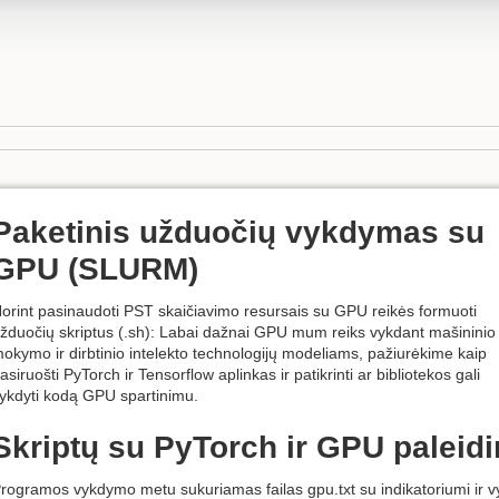
Paketinis užduočių vykdymas su
GPU (SLURM)
orint pasinaudoti PST skaičiavimo resursais su GPU reikės formuoti
žduočių skriptus (.sh): Labai dažnai GPU mum reiks vykdant mašininio
okymo ir dirbtinio intelekto technologijų modeliams, pažiurėkime kaip
asiruošti PyTorch ir Tensorflow aplinkas ir patikrinti ar bibliotekos gali
ykdyti kodą GPU spartinimu.
Skriptų su PyTorch ir GPU palei
rogramos vykdymo metu sukuriamas failas gpu.txt su indikatoriumi ir