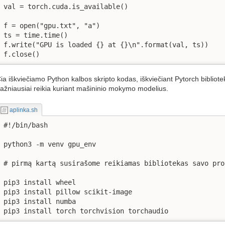
val = torch.cuda.is_available()

f = open("gpu.txt", "a")

ts = time.time()

f.write("GPU is loaded {} at {}\n".format(val, ts))

f.close()
ia iškviečiamo Python kalbos skripto kodas, iškviečiant Pytorch bibliotek
ažniausiai reikia kuriant mašininio mokymo modelius.
aplinka.sh
#!/bin/bash

python3 -m venv gpu_env

# pirmą kartą susirašome reikiamas bibliotekas savo pro
pip3 install wheel

pip3 install pillow scikit-image

pip3 install numba 

pip3 install torch torchvision torchaudio