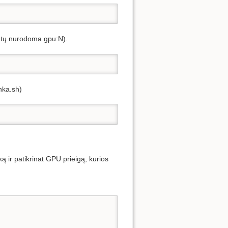
ūtų nurodoma gpu:N).
inka.sh)
ą ir patikrinat GPU prieigą, kurios