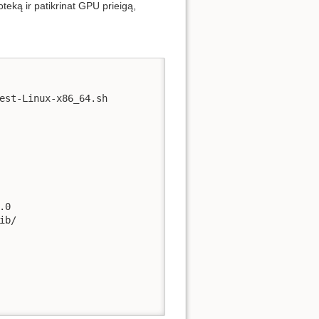
teką ir patikrinat GPU prieigą,
est-Linux-x86_64.sh

0

b/
