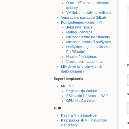
Oracle XE serverio kūrimas
debesyje
VM tinklo nustatymų keitimas
Versijavimo paslauga GitLab
Kompiuterinės klasės ir PĮ
JetBrains įrankiai
Matlab licencijos
Microsoft Azure for Students
Microsoft Teams iš naršyklės
Naršyklės pagalba teikiama
PĮ (RStudio)
Naujos PĮ diegimas
Crowdmics naudojimas
P
MIF Drive failų talpykla (tik
darbuotojams)
Superkompiuteris
MIF HPC
Registracija Waldur
n
SSH rakto įkėlimas į LDAP
GPU skaičiavimai
DUK
Kas yra MIF e.tapatybė
Kaip pasikeisti MIF naudotojo
n
slaptažodį?