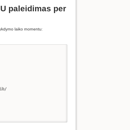
PU paleidimas per
 vykdymo laiko momentu:
b/
