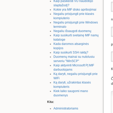
Kaip pasikeisti VU naudotojo
slaptažodį?
Kokie yra MIF disko apribojimai
Negaliu prisijungti prie klasės
kompiuterio
n
Negaliu prisijungti prie Windows
terminalo
Negaliu išsaugoti duomenų
Kaip susikurti svetainę MIF namų
kataloge
p
Kada daromos atsarginės
kopijos
Kaip susikurti SSH raktą?
Duomenų mainai su nutolusiu
serveriu "WinSCP"
Kaip aktyvinti Microsoft PĮ MIF
K
darbuotojams
Ką daryti, negaliu prisijungti prie
WiFi
Č
Ką daryti, užrakintas klasės
d
kompiuteris
Kiek laiko saugomi mano
duomenys
Kita:
Administratoriams