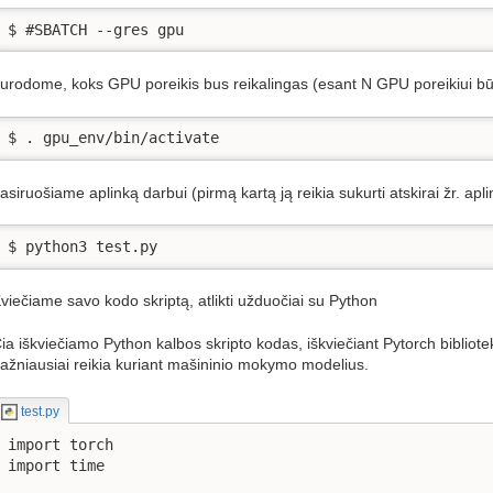
$ #SBATCH --gres gpu
urodome, koks GPU poreikis bus reikalingas (esant N GPU poreikiui b
$ . gpu_env/bin/activate
asiruošiame aplinką darbui (pirmą kartą ją reikia sukurti atskirai žr. apl
$ python3 test.py
viečiame savo kodo skriptą, atlikti užduočiai su Python
ia iškviečiamo Python kalbos skripto kodas, iškviečiant Pytorch bibliotek
ažniausiai reikia kuriant mašininio mokymo modelius.
test.py
import torch

import time
