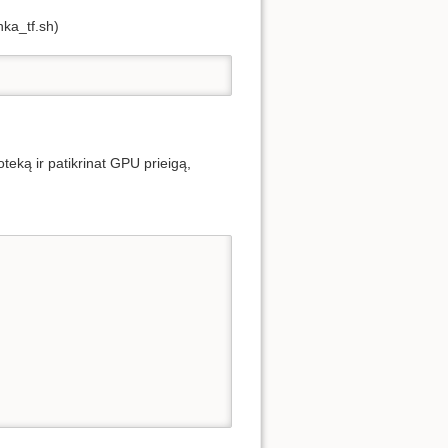
nka_tf.sh)
teką ir patikrinat GPU prieigą,