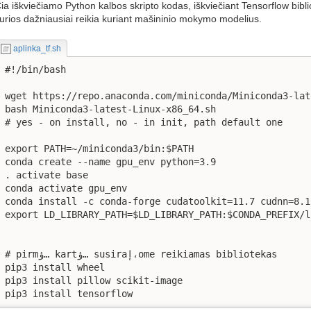
ia iškviečiamo Python kalbos skripto kodas, iškviečiant Tensorflow biblio
urios dažniausiai reikia kuriant mašininio mokymo modelius.
aplinka_tf.sh
#!/bin/bash

wget https://repo.anaconda.com/miniconda/Miniconda3-lat
bash Miniconda3-latest-Linux-x86_64.sh

# yes - on install, no - in init, path default one

export PATH=~/miniconda3/bin:$PATH

conda create --name gpu_env python=3.9

. activate base

conda activate gpu_env

conda install -c conda-forge cudatoolkit=11.7 cudnn=8.1.
export LD_LIBRARY_PATH=$LD_LIBRARY_PATH:$CONDA_PREFIX/li
# pirmؤ… kartؤ… susiraإ،ome reikiamas bibliotekas

pip3 install wheel

pip3 install pillow scikit-image

pip3 install tensorflow