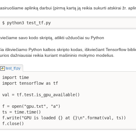
asiruošiame aplinką darbui (pirmą kartą ją reikia sukurti atskirai žr. apli
$ python3 test_tf.py
viečiame savo kodo skriptą, atlikti užduočiai su Python
ia iškviečiamo Python kalbos skripto kodas, iškviečiant Tensorflow biblio
urios dažniausiai reikia kuriant mašininio mokymo modelius.
test_tf.py
import time

import tensorflow as tf

val = tf.test.is_gpu_available()

f = open("gpu.txt", "a")

ts = time.time()

f.write("GPU is loaded {} at {}\n".format(val, ts))

f.close()