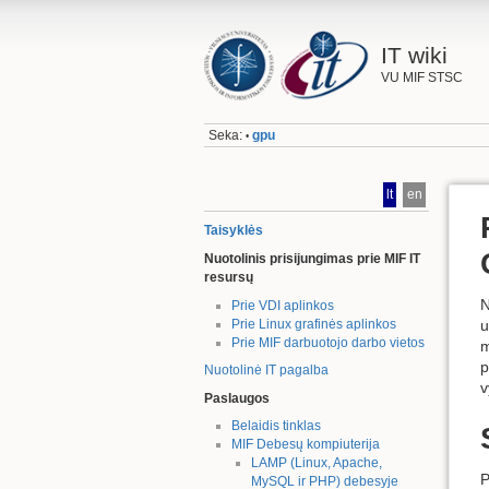
IT wiki
VU MIF STSC
Seka:
gpu
•
lt
en
Taisyklės
Nuotolinis prisijungimas prie MIF IT
resursų
N
Prie VDI aplinkos
Prie Linux grafinės aplinkos
u
Prie MIF darbuotojo darbo vietos
m
p
Nuotolinė IT pagalba
v
Paslaugos
Belaidis tinklas
MIF Debesų kompiuterija
LAMP (Linux, Apache,
P
MySQL ir PHP) debesyje