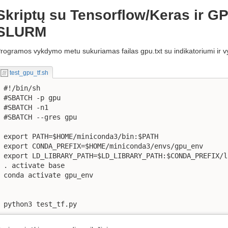
Skriptų su Tensorflow/Keras ir G
SLURM
rogramos vykdymo metu sukuriamas failas gpu.txt su indikatoriumi ir
test_gpu_tf.sh
#!/bin/sh

#SBATCH -p gpu

#SBATCH -n1

#SBATCH --gres gpu

export PATH=$HOME/miniconda3/bin:$PATH

export CONDA_PREFIX=$HOME/miniconda3/envs/gpu_env

export LD_LIBRARY_PATH=$LD_LIBRARY_PATH:$CONDA_PREFIX/li
. activate base

conda activate gpu_env

python3 test_tf.py