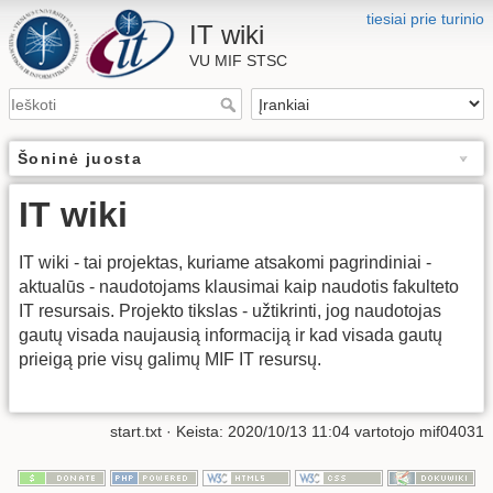
tiesiai prie turinio
IT wiki
VU MIF STSC
Šoninė juosta
IT wiki
IT wiki - tai projektas, kuriame atsakomi pagrindiniai -
aktualūs - naudotojams klausimai kaip naudotis fakulteto
IT resursais. Projekto tikslas - užtikrinti, jog naudotojas
gautų visada naujausią informaciją ir kad visada gautų
prieigą prie visų galimų MIF IT resursų.
start.txt
· Keista:
2020/10/13 11:04
vartotojo
mif04031