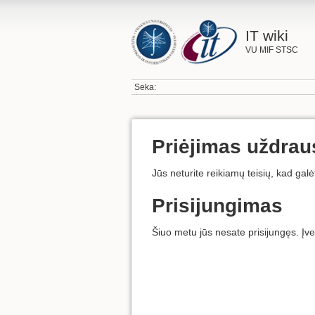
IT wiki
VU MIF STSC
Seka:
Priėjimas uždrau
Jūs neturite reikiamų teisių, kad galė
Prisijungimas
Šiuo metu jūs nesate prisijungęs. Įv