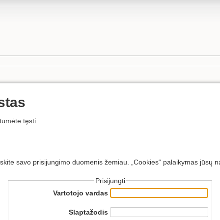
stas
tumėte tęsti.
eskite savo prisijungimo duomenis žemiau. „Cookies“ palaikymas jūsų narš
Prisijungti
Vartotojo vardas
Slaptažodis