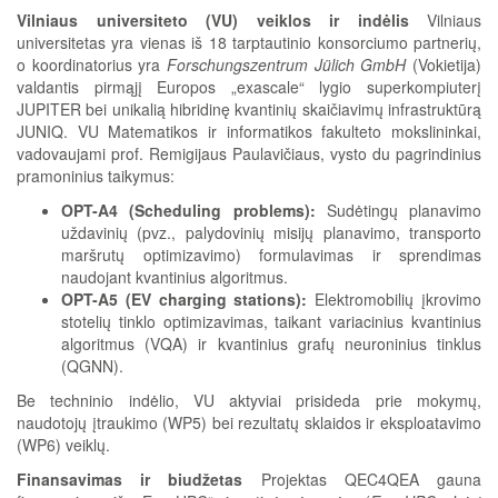
Vilniaus universiteto (VU) veiklos ir indėlis
Vilniaus
universitetas yra vienas iš 18 tarptautinio konsorciumo partnerių,
o koordinatorius yra
Forschungszentrum Jülich GmbH
(Vokietija)
valdantis pirmąjį Europos „exascale“ lygio superkompiuterį
JUPITER bei unikalią hibridinę kvantinių skaičiavimų infrastruktūrą
JUNIQ. VU Matematikos ir informatikos fakulteto mokslininkai,
vadovaujami prof. Remigijaus Paulavičiaus, vysto du pagrindinius
pramoninius taikymus:
OPT-A4 (Scheduling problems):
Sudėtingų planavimo
uždavinių (pvz., palydovinių misijų planavimo, transporto
maršrutų optimizavimo) formulavimas ir sprendimas
naudojant kvantinius algoritmus.
OPT-A5 (EV charging stations):
Elektromobilių įkrovimo
stotelių tinklo optimizavimas, taikant variacinius kvantinius
algoritmus (VQA) ir kvantinius grafų neuroninius tinklus
(QGNN).
Be techninio indėlio, VU aktyviai prisideda prie mokymų,
naudotojų įtraukimo (WP5) bei rezultatų sklaidos ir eksploatavimo
(WP6) veiklų.
Finansavimas ir biudžetas
Projektas QEC4QEA gauna