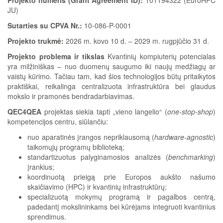
JU)
Sutarties su CPVA Nr.:
10-086-P-0001
Projekto trukmė:
2026 m. kovo 10 d. – 2029 m. rugpjūčio 31 d.
Projekto problema ir tikslas
Kvantinių kompiuterių potencialas
yra milžiniškas – nuo duomenų saugumo iki naujų medžiagų ar
vaistų kūrimo. Tačiau tam, kad šios technologijos būtų pritaikytos
praktiškai, reikalinga centralizuota infrastruktūra bei glaudus
mokslo ir pramonės bendradarbiavimas.
QEC4QEA
projektas siekia tapti „vieno langelio“ (
one-stop-shop
)
kompetencijos centru, siūlančiu:
nuo aparatinės įrangos nepriklausomą (
hardware-agnostic
)
taikomųjų programų biblioteką;
standartizuotus palyginamosios analizės (
benchmarking
)
įrankius;
koordinuotą prieigą prie Europos aukšto našumo
skaičiavimo (HPC) ir kvantinių infrastruktūrų;
specializuotą mokymų programą ir pagalbos centrą,
padedantį mokslininkams bei kūrėjams integruoti kvantinius
sprendimus.