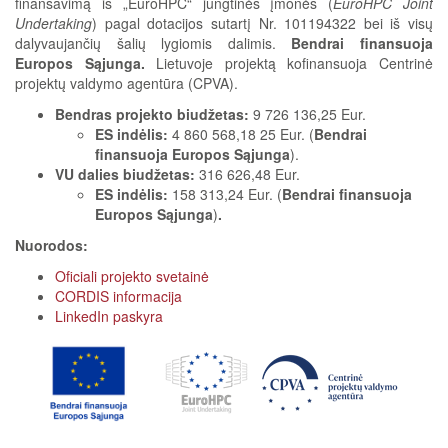
finansavimą iš „EuroHPC“ jungtinės įmonės (
EuroHPC Joint
Undertaking
) pagal dotacijos sutartį Nr. 101194322 bei iš visų
dalyvaujančių šalių lygiomis dalimis.
Bendrai finansuoja
Europos Sąjunga.
Lietuvoje projektą kofinansuoja Centrinė
projektų valdymo agentūra (CPVA).
Bendras projekto biudžetas:
9 726 136,25 Eur.
ES indėlis:
4 860 568,18 25 Eur. (
Bendrai
finansuoja Europos Sąjunga
).
VU dalies biudžetas:
316 626,48 Eur.
ES indėlis:
158 313,24 Eur. (
Bendrai finansuoja
Europos Sąjunga
)
.
Nuorodos:
Oficiali projekto svetainė
CORDIS informacija
LinkedIn paskyra