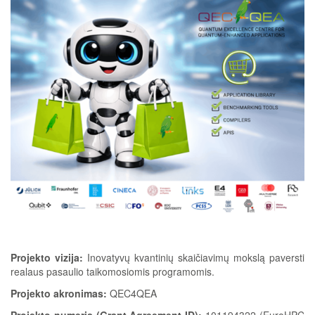
Projekto vizija:
Inovatyvų kvantinių skaičiavimų mokslą paversti
realaus pasaulio taikomosiomis programomis.
Projekto akronimas:
QEC4QEA
Projekto numeris (Grant Agreement ID):
101194322 (EuroHPC