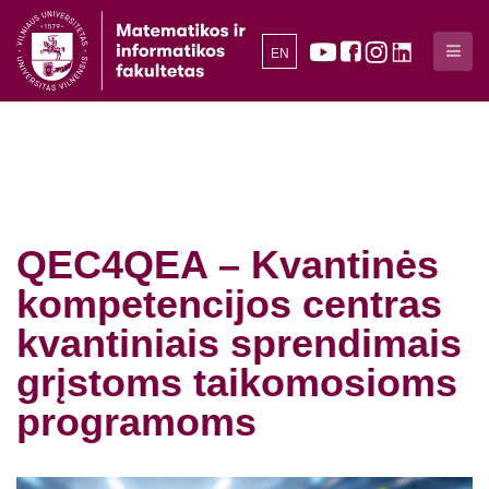
EN
QEC4QEA – Kvantinės
kompetencijos centras
kvantiniais sprendimais
grįstoms taikomosioms
programoms