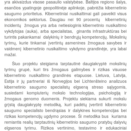
yra akivaizdus visose pasaulio valstybėse. Baltijos regiono šalys,
esančios ypatingoje geopolitinėje aplinkoje, pabrėžia kibernetinio
saugumo prioritetus. Kibernetiniai nusikaltimai gali paveikti visus
ekonomikos sektorius. Daugiau nei 90 procentų kibernetinių
incidentų žmogus yra arba netiesioginis kibernetinio nusikaltimo
vykdytojas (auka), arba specialistas, ginantis infrastruktūras bei
turintis pakankamai dalykinių ir bendrųjų kompetencijų. Mokslinių
tyrimų, kurie tinkamai įvertintų asmenines žmogaus savybes ir
vaidmenį kibernetinio nusikaltimo vykdymo grandinėje, yra labai
mažai.
Šiuo projektu steigiama tarptautinė daugiakryptė mokslinių
tyrimų grupė, kuri tirs žmogaus galimybes ir rizikas visuose
kibernetinio nusikaltimo grandinės etapuose. Lietuva, Latvija,
Estija ir jų partneriai iš Norvegijos bei Lichtenšteino analizuos
kibernetinio saugumo specialistų elgseną streso sąlygomis,
susiedami kompiuterių mokslo technologijas, psichologiją ir
žmogaus genomo duomenis. Projektu siekiama sukurti mokslu
grįstą daugiakryptę metodiką, kuri padėtų įvertinti kibernetinio
saugumo specialisto bendrąsias ir dalykines kompetencijas bei
rizikas kompetencijų ugdymo procese. Ši metodika bus kuriama
remiantis realių tarptautinių kibernetinio saugumo pratybų dalyvių
elgsenos tyrimu. Rizikos vertinimo, testavimo ir edukaciniai