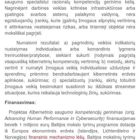
saugumo specialistui racionalų kompetencijų gerinimo kelią.
Nagrinėjant darbines veiklas kritinėse infrastruktūrose arba
ypatingos svarbos sistemų palaikymo valdymą, nėra
egzistuojančių įrankių, kurie įgalintų žmogaus silpnybių vertinimą
ir atitinkamas neatsiejamas rizikas, arba tiriamieji objektai nėra
moksliškai pagrįsti.
Numatomi rezultatai: a) pagrindinių veiklos indikatorių
nustatymas individualaus arba komandinio lygmens
treniruotėse/pratybose, siekiant sukurti įrodymais pagrįstą
visapusišką kibernetinių kompetencijų vertinimą; b) metodų, skirtų
vertinti ir numatyti žmogaus veiklą individualiose užduotyse ir
sprendimų priėmimo bendradarbiaujant kibernetinės erdvės
aplinkose, sukūrimas; c) specializuotų įrankių, skirtų tobulinti
žmogaus veiklą besimokant susidoroti su iššūkiais stresinėse
situacijose, kurios reikalauja technologinių žinių, sukūrimas.
Finansavimas:
Projektas
Kibernetinio saugumo kompetencijų gerinimas
(orig.
Advancing Human Performance in Cybersecurity)
finansuojamas
beveik 1 milijono eurų Baltijos mokslo tyrimų programos dotacija
iš Europos ekonominės erdvės (Islandijos, Lichtenšteino ir
Norvegijos)
finansinio mechanizmo lėšų
. Baltijos mokslinių tyrimų