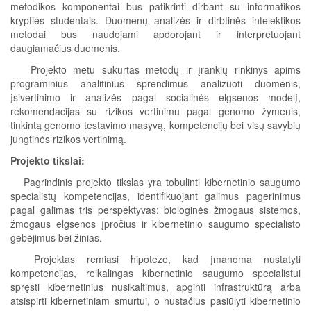
metodikos komponentai bus patikrinti dirbant su informatikos
krypties studentais. Duomenų analizės ir dirbtinės intelektikos
metodai bus naudojami apdorojant ir interpretuojant
daugiamačius duomenis.
Projekto metu sukurtas metodų ir įrankių rinkinys apims
programinius analitinius sprendimus analizuoti duomenis,
įsivertinimo ir analizės pagal socialinės elgsenos modelį,
rekomendacijas su rizikos vertinimu pagal genomo žymenis,
tinkintą genomo testavimo masyvą, kompetencijų bei visų savybių
jungtinės rizikos vertinimą.
Projekto tikslai:
Pagrindinis projekto tikslas yra tobulinti kibernetinio saugumo
specialistų kompetencijas, identifikuojant galimus pagerinimus
pagal galimas tris perspektyvas: biologinės žmogaus sistemos,
žmogaus elgsenos įpročius ir kibernetinio saugumo specialisto
gebėjimus bei žinias.
Projektas remiasi hipoteze, kad įmanoma nustatyti
kompetencijas, reikalingas kibernetinio saugumo specialistui
spręsti kibernetinius nusikaltimus, apginti infrastruktūrą arba
atsispirti kibernetiniam smurtui, o nustačius pasiūlyti kibernetinio