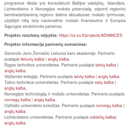
programos tikslai yra konsoliduoti Baltijos valstybių, Islandijos,
Lichtenšteino ir Norvegijos mokslo potencialą. stiprinti regioninį
bendradarbiavimą regiono šalims aktualiuose mokslo tyrimuose,
užpildyti nišą tarp nacionalinio mokslo finansavimo ir Europos
Sąjungos struktūrinės paramos.
Projekto rezultatų talpykla:
https://cs.vu.lt/projects/ADVANCES
Projekto informacija partnerių svetainėse:
Generolo Jono Žemaičio Lietuvos karo akademija. Partnerio
puslapis
lietuvių kalba
|
anglų kalba
.
Rygos technikos universitetas. Partnerio puslapis
latvių kalba
|
anglų kalba
.
Vidžemės kolegija. Partnerio puslapis
latvių kalba
|
anglų kalba
.
Talino technikos universitetas. Partnerio puslapis
estų kalba
|
anglų kalba
.
Norvegijos technologijų ir mokslo universitetas. Partnerio puslapis
norvegų kalba
|
anglų kalba
.
Ostfoldo universiteto koledžas. Partnerio puslapis
norvegų kalba
|
anglų kalba
.
Lichtenšteino universitetas. Partnerio puslapis
vokiečių kalba
|
anglų kalba
.