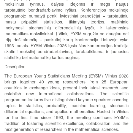
mokslinius tyrimus, dalysis idėjomis ir megs naujus
tarptautinio bendradarbiavimo ryšius. Konferencijos mokslinėje
programoje numatyti penki kviestiniai pranešėjai – tarptautiniu
mastu pripažinti statistikos, tikimybių teorijos, mašininio
mokymosi, stochastinių diferencialinių lygčių ir taikomosios
matematikos mokslininkai. Į Vilnių EYSM sugrįžta po daugiau nei
trijų dešimtmečių – paskutinį kartą konferencija Lietuvoje vyko
1993 metais. EYSM Vilnius 2026 tęsia šios konferencijos tradiciją
skatinti mokslinį bendradarbiavimą, tarptautiškumą ir jaunosios
statistikų bei matematikų kartos augimą.
Description
The European Young Statisticians Meeting (EYSM) Vilnius 2026
brings together 40 young researchers from 25 European
countries to exchange ideas, present their latest research, and
establish new international collaborations. The scientific
programme features five distinguished keynote speakers covering
topics in statistics, probability, machine learning, stochastic
differential equations, and applied mathematics. Hosted in Vilnius
for the first time since 1993, the meeting continues EYSM's
tradition of fostering scientific excellence, collaboration, and the
next generation of researchers in the mathematical sciences.