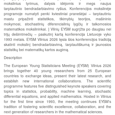
mokslinius tyrimus, dalysis idėjomis ir megs naujus
tarptautinio bendradarbiavimo ryšius. Konferencijos mokslinėje
programoje numatyti penki kviestiniai pranešėjai – tarptautiniu
mastu pripažinti statistikos, tikimybių teorijos, mašininio
mokymosi, stochastinių diferencialinių lygčių ir taikomosios
matematikos mokslininkai. Į Vilnių EYSM sugrįžta po daugiau nei
trijų dešimtmečių – paskutinį kartą konferencija Lietuvoje vyko
1993 metais. EYSM Vilnius 2026 tęsia šios konferencijos tradiciją
skatinti mokslinį bendradarbiavimą, tarptautiškumą ir jaunosios
statistikų bei matematikų kartos augimą.
Description
The European Young Statisticians Meeting (EYSM) Vilnius 2026
brings together 40 young researchers from 25 European
countries to exchange ideas, present their latest research, and
establish new international collaborations. The scientific
programme features five distinguished keynote speakers covering
topics in statistics, probability, machine learning, stochastic
differential equations, and applied mathematics. Hosted in Vilnius
for the first time since 1993, the meeting continues EYSM's
tradition of fostering scientific excellence, collaboration, and the
next generation of researchers in the mathematical sciences.