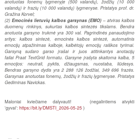
anotuotas fonemų lygmenyje (500 valandų), žodžių (10 000
valandų) ir frazių (10 000 valandų) lygmenyse. Pristatys prof. dr.
Gražina Korvel;
(2)
Emocinės lietuvių kalbos garsynas (EMO)
– atviras kalbos
duomenų rinkinys, sukurtas kalbos sintezės tikslams. Bendra
anotuota garsyno trukmė yra 300 val. Pagrindinės panaudojimo
sritys: kalbos sintezė, emocinės kalbos sintezė, automatinis
emocijų atpažinimas kalboje, kalbėtojų emocijų raiškos tyrimai.
Garsyną sudaro garso įrašai ir juos atitinkantys anotacijų
failai Praat TextGrid formatu. Garsyne įrašyta skaitoma kalba, 5
emocijos: neutrali, pyktis, džiaugsmas, nuostaba, liūdesys.
Bendras garsyno dydis yra 2 288 126 žodžiai, 349 696 frazės.
Garsynas anotuotas fonemų, žodžių ir frazių lygmenyse. Pristatys
Gediminas Navickas.
Maloniai kviečiame dalyvauti! (negalintiems atvykti
'gyvai':
https://bit.ly/DMSTI_2026-05-25
)