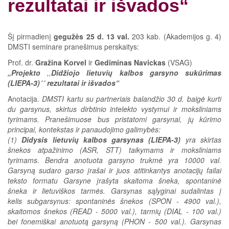
rezultatai ir išvados“
Šį pirmadienį
gegužės 25 d. 13 val.
203 kab. (Akademijos g. 4)
DMSTI seminare pranešimus perskaitys:
Prof. dr.
Gražina Korvel
ir
Gediminas Navickas
(VSAG)
„Projekto
,,
Didžiojo lietuvių kalbos garsyno sukūrimas
(LIEPA-3)´´ rezultatai ir išvados“
Anotacija.
DMSTI kartu su partneriais balandžio 30 d. baigė kurti
du garsynus, skirtus dirbtinio intelekto vystymui ir moksliniams
tyrimams. Pranešimuose bus pristatomi garsynai, jų kūrimo
principai, kontekstas ir panaudojimo galimybės:
(1)
Didysis lietuvių kalbos garsynas (LIEPA-3)
yra skirtas
šnekos atpažinimo (ASR, STT) taikymams ir moksliniams
tyrimams. Bendra anotuota garsyno trukmė yra 10000 val.
Garsyną sudaro garso įrašai ir juos atitinkantys anotacijų failai
teksto formatu Garsyne įrašyta skaitoma šneka, spontaninė
šneka ir lietuviškos tarmės. Garsynas sąlyginai sudalintas į
kelis subgarsynus: spontaninės šnekos (SPON - 4900 val.),
skaitomos šnekos (READ - 5000 val.), tarmių (DIAL - 100 val.)
bei fonemiškai anotuotą garsyną (PHON - 500 val.). Garsynas