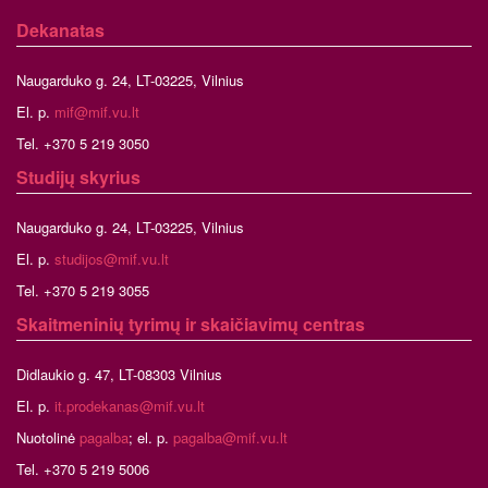
Dekanatas
Naugarduko g. 24, LT-03225, Vilnius
El. p.
mif@mif.vu.lt
Tel. +370 5 219 3050
Studijų skyrius
Naugarduko g. 24, LT-03225, Vilnius
El. p.
studijos@mif.vu.lt
Tel. +370 5 219 3055
Skaitmeninių tyrimų ir skaičiavimų centras
Didlaukio g. 47, LT-08303 Vilnius
El. p.
it.prodekanas@mif.vu.lt
Nuotolinė
pagalba
; el. p.
pagalba@mif.vu.lt
Tel. +370 5 219 5006