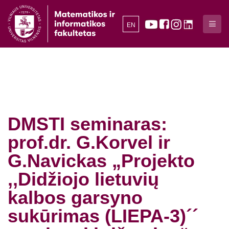
EN
DMSTI seminaras:
prof.dr. G.Korvel ir
G.Navickas „Projekto
,,Didžiojo lietuvių
kalbos garsyno
sukūrimas (LIEPA-3)´´