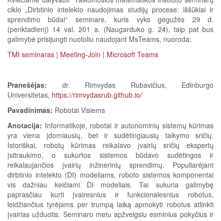
ciklo „Dirbtinio intelekto naudojimas studijų procese: iššūkiai ir
sprendimo būdai“ seminare, kuris vyks gegužės 29 d.
(penktadienį) 14 val. 201 a. (Naugarduko g. 24), taip pat bus
galimybė prisijungti nuotoliu naudojant MsTeams, nuoroda:
TMI seminaras | Meeting-Join | Microsoft Teams
Pranešėjas:
dr. Rimvydas Rubavičius, Edinburgo
Universitetas,
https://rimvydasrub.github.io/
Pavadinimas:
Robotai Visiems
Anotacija:
Informatikoje, robotai ir autonominių sistemų kūrimas
yra viena įdomiausių, bet ir sudėtingiausių taikymo sričių.
Istoriškai, robotų kūrimas reikalavo įvairių sričių ekspertų
įsitraukimo, o sukurtos sistemos būdavo sudėtingos ir
reikalaujančios įvairių inžinerinių sprendimų. Populiarėjant
dirbtinio intelekto (DI) modeliams, roboto sistemos komponentai
vis dažniau keičiami DI modeliais. Tai sukuria galimybę
paprasčiau kurti įvairesnius ir funkcionalesnius robotus,
leidžiančius tyrėjams per trumpą laiką apmokyti robotus atlinkti
įvairias užduotis. Seminaro metu apžvelgsiu esminius pokyčius ir