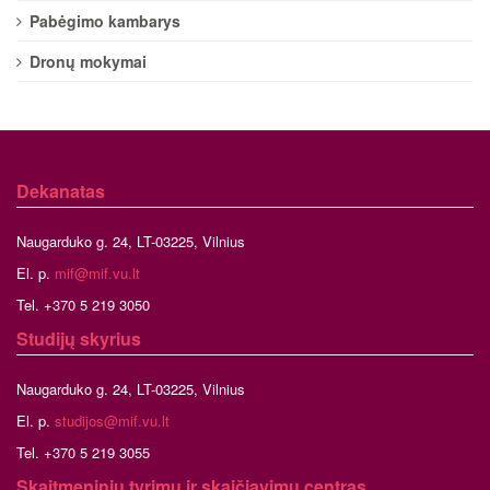
Pabėgimo kambarys
Dronų mokymai
Dekanatas
Naugarduko g. 24, LT-03225, Vilnius
El. p.
mif@mif.vu.lt
Tel. +370 5 219 3050
Studijų skyrius
Naugarduko g. 24, LT-03225, Vilnius
El. p.
studijos@mif.vu.lt
Tel. +370 5 219 3055
Skaitmeninių tyrimų ir skaičiavimų centras