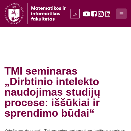
EN
TMI seminaras
„Dirbtinio intelekto
naudojimas studijų
procese: iššūkiai ir
sprendimo būdai“
Kviečiame dalyvauti Taikomosios matematikos instituto seminarų