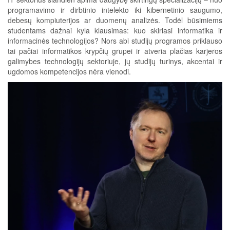
programavimo ir dirbtinio intelekto iki kibernetinio saugumo,
debesų kompiuterijos ar duomenų analizės. Todėl būsimiems
studentams dažnai kyla klausimas: kuo skiriasi informatika ir
informacinės technologijos? Nors abi studijų programos priklauso
tai pačiai informatikos krypčių grupei ir atveria plačias karjeros
galimybes technologijų sektoriuje, jų studijų turinys, akcentai ir
ugdomos kompetencijos nėra vienodi.