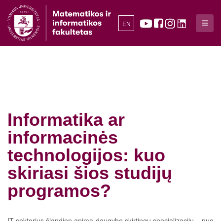
EN
Informatika ar
informacinės
technologijos: kuo
skiriasi šios studijų
programos?
IT sektorius šiandien apima daugybę skirtingų specializacijų – nuo