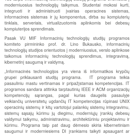
moderniuosius technologijų taikymus. Studentai mokosi kurti,
integruoti ir administruoti įvairias operacines sistemas,
informacines sistemas ir jų komponentus, dirba su kompiuterių
tinklais, serveriais, virtualizuotomis aplinkomis bei debesų
kompiuterijos sprendimais.
Pasak VU MIF Informacinių technologijų studijų programos
komiteto pirmininko prof. dr. Lino Bukausko, informacinių
technologijų studijos orientuotos į moderniuosius, verslo aplinkose
taikomus informacinių technologijų sprendimus, integravimą,
kibernetinį saugumą ir valdymą.
„Informacinės technologijos yra viena iš informatikos krypčių
grupei priklausanti studijų programa. IT programa teikia
pasauliniu mastu vertinamas ir pripažįstamas kompetencijas. IT
programos sandara atitinka tarptautinių IEEE ir ACM organizacijų
kompetencijų sąrangas, pagal kurias daugelis pasaulyje
veikiančių universitetų ugdančių IT kompetencijas rūpinasi UNIX
operacinių sistemų ir kitų vartotojui palankių sistemų integravimu,
sistemų sąsajų kūrimu jų diegimu, moderniųjų įrankių debesų
valdymui taikymu, administravimu, architektūriniu projektavimu ir
kūrimu. Programa taip pat daug dėmesio skiria kibernetiniam
saugumui ir moderniesiems DI įrankiams taikyti apsaugant ar