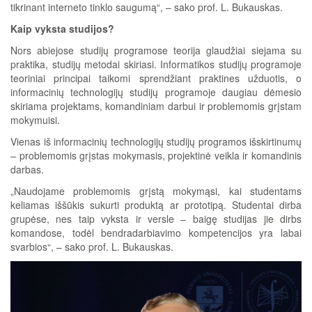
tikrinant interneto tinklo saugumą“, – sako prof. L. Bukauskas.
Kaip vyksta studijos?
Nors abiejose studijų programose teorija glaudžiai siejama su
praktika, studijų metodai skiriasi. Informatikos studijų programoje
teoriniai principai taikomi sprendžiant praktines užduotis, o
informacinių technologijų studijų programoje daugiau dėmesio
skiriama projektams, komandiniam darbui ir problemomis grįstam
mokymuisi.
Vienas iš informacinių technologijų studijų programos išskirtinumų
– problemomis grįstas mokymasis, projektinė veikla ir komandinis
darbas.
„Naudojame problemomis grįstą mokymąsi, kai studentams
keliamas iššūkis sukurti produktą ar prototipą. Studentai dirba
grupėse, nes taip vyksta ir versle – baigę studijas jie dirbs
komandose, todėl bendradarbiavimo kompetencijos yra labai
svarbios“, – sako prof. L. Bukauskas.