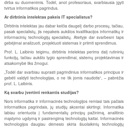
dirba su duomenimis. Todėl, anot profesoriaus, svarbiausia įgyti
tvirtus informatikos pagrindus.
Ar dirbtinis intelektas pakeis IT specialistus?
Dirbtinis intelektas jau dabar keičia daugelį darbo procesų, tačiau,
pasak specialistų, jis nepakeis aukštos kvalifikacijos informatikų ir
informacinių technologijų specialistų. Ateityje dar svarbesni taps
gebėjimai analizuoti, projektuoti sistemas ir priimti sprendimus.
Prof. L. Laibinio teigimu, dirbtinis intelektas perims dalį rutininių
funkcijų, tačiau aukšto lygio sprendimai, sistemų projektavimas ir
atsakomybė liks žmogui.
„Todėl dar svarbiau suprasti pagrindinius informatikos principus ir
gebėti valdyti technologijas, o ne tik jomis naudotis“, – pabrėžia
prof. L. Laibinis.
Ką svarbu įvertinti renkantis studijas?
Nors informatika ir informacinės technologijos remiasi tais pačiais
informatikos pagrindais, jų studijų akcentai skirtingi. Informatika
labiau orientuota į fundamentalių principų pažinimą, analitinio
mąstymo ugdymą ir pasirengimą technologijų kaitai. Informacinės
technologijos daugiau dėmesio skiria šiuolaikinių technologijų