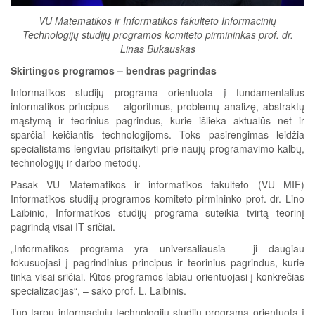
VU Matematikos ir Informatikos fakulteto Informacinių
Technologijų studijų programos komiteto pirmininkas prof. dr.
Linas Bukauskas
Skirtingos programos – bendras pagrindas
Informatikos studijų programa orientuota į fundamentalius
informatikos principus – algoritmus, problemų analizę, abstraktų
mąstymą ir teorinius pagrindus, kurie išlieka aktualūs net ir
sparčiai keičiantis technologijoms. Toks pasirengimas leidžia
specialistams lengviau prisitaikyti prie naujų programavimo kalbų,
technologijų ir darbo metodų.
Pasak VU Matematikos ir informatikos fakulteto (VU MIF)
Informatikos studijų programos komiteto pirmininko prof. dr. Lino
Laibinio, Informatikos studijų programa suteikia tvirtą teorinį
pagrindą visai IT sričiai.
„Informatikos programa yra universaliausia – ji daugiau
fokusuojasi į pagrindinius principus ir teorinius pagrindus, kurie
tinka visai sričiai. Kitos programos labiau orientuojasi į konkrečias
specializacijas“, – sako prof. L. Laibinis.
Tuo tarpu informacinių technologijų studijų programa orientuota į