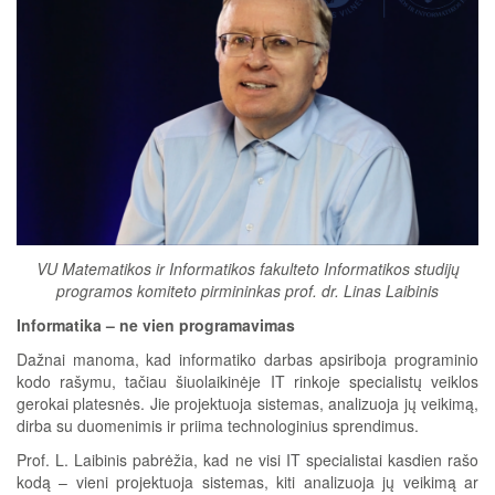
VU Matematikos ir Informatikos fakulteto Informatikos studijų
programos komiteto pirmininkas prof. dr. Linas Laibinis
Informatika – ne vien programavimas
Dažnai manoma, kad informatiko darbas apsiriboja programinio
kodo rašymu, tačiau šiuolaikinėje IT rinkoje specialistų veiklos
gerokai platesnės. Jie projektuoja sistemas, analizuoja jų veikimą,
dirba su duomenimis ir priima technologinius sprendimus.
Prof. L. Laibinis pabrėžia, kad ne visi IT specialistai kasdien rašo
kodą – vieni projektuoja sistemas, kiti analizuoja jų veikimą ar