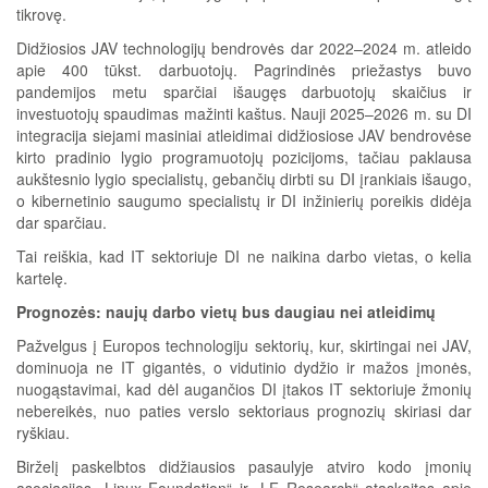
tikrovę.
Didžiosios JAV technologijų bendrovės dar 2022–2024 m. atleido
apie 400 tūkst. darbuotojų. Pagrindinės priežastys buvo
pandemijos metu sparčiai išaugęs darbuotojų skaičius ir
investuotojų spaudimas mažinti kaštus. Nauji 2025–2026 m. su DI
integracija siejami masiniai atleidimai didžiosiose JAV bendrovėse
kirto pradinio lygio programuotojų pozicijoms, tačiau paklausa
aukštesnio lygio specialistų, gebančių dirbti su DI įrankiais išaugo,
o kibernetinio saugumo specialistų ir DI inžinierių poreikis didėja
dar sparčiau.
Tai reiškia, kad IT sektoriuje DI ne naikina darbo vietas, o kelia
kartelę.
Prognozės: naujų darbo vietų bus daugiau nei atleidimų
Pažvelgus į Europos technologiju sektorių, kur, skirtingai nei JAV,
dominuoja ne IT gigantės, o vidutinio dydžio ir mažos įmonės,
nuogąstavimai, kad dėl augančios DI įtakos IT sektoriuje žmonių
nebereikės, nuo paties verslo sektoriaus prognozių skiriasi dar
ryškiau.
Birželį paskelbtos didžiausios pasaulyje atviro kodo įmonių
asociacijos „Linux Foundation“ ir „LF Research“ ataskaitos apie