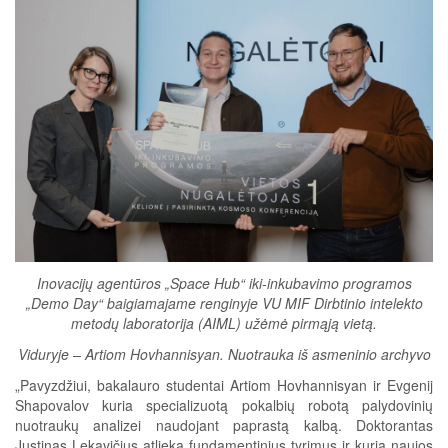
Inovacijų agentūros „Space Hub“ iki-inkubavimo programos
„Demo Day“ baigiamajame renginyje VU MIF Dirbtinio intelekto
metodų laboratorija (AIML) užėmė pirmąją vietą.
Viduryje – Artiom Hovhannisyan. Nuotrauka iš asmeninio archyvo
„Pavyzdžiui, bakalauro studentai Artiom Hovhannisyan ir Evgenij
Shapovalov kuria specializuotą pokalbių robotą palydovinių
nuotraukų analizei naudojant paprastą kalbą. Doktorantas
Justinas Lekavičius atlieka fundamentinius tyrimus ir kuria naujos