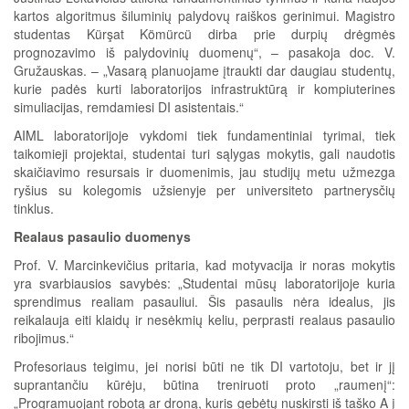
kartos algoritmus šiluminių palydovų raiškos gerinimui. Magistro
studentas Kürşat Kömürcü dirba prie durpių drėgmės
prognozavimo iš palydovinių duomenų“, – pasakoja doc. V.
Gružauskas. – „Vasarą planuojame įtraukti dar daugiau studentų,
kurie padės kurti laboratorijos infrastruktūrą ir kompiuterines
simuliacijas, remdamiesi DI asistentais.“
AIML laboratorijoje vykdomi tiek fundamentiniai tyrimai, tiek
taikomieji projektai, studentai turi sąlygas mokytis, gali naudotis
skaičiavimo resursais ir duomenimis, jau studijų metu užmezga
ryšius su kolegomis užsienyje per universiteto partnerysčių
tinklus.
Realaus pasaulio duomenys
Prof. V. Marcinkevičius pritaria, kad motyvacija ir noras mokytis
yra svarbiausios savybės: „Studentai mūsų laboratorijoje kuria
sprendimus realiam pasauliui. Šis pasaulis nėra idealus, jis
reikalauja eiti klaidų ir nesėkmių keliu, perprasti realaus pasaulio
ribojimus.“
Profesoriaus teigimu, jei norisi būti ne tik DI vartotoju, bet ir jį
suprantančiu kūrėju, būtina treniruoti proto „raumenį“:
„Programuojant robotą ar droną, kuris gebėtų nuskirsti iš taško A į