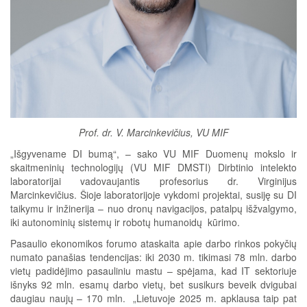
Prof. dr. V. Marcinkevičius, VU MIF
„Išgyvename DI bumą“, – sako VU MIF Duomenų mokslo ir
skaitmeninių technologijų (VU MIF DMSTI) Dirbtinio intelekto
laboratorijai vadovaujantis profesorius dr. Virginijus
Marcinkevičius. Šioje laboratorijoje vykdomi projektai, susiję su DI
taikymu ir inžinerija – nuo dronų navigacijos, patalpų išžvalgymo,
iki autonominių sistemų ir robotų humanoidų kūrimo.
Pasaulio ekonomikos forumo ataskaita apie darbo rinkos pokyčių
numato panašias tendencijas: iki 2030 m. tikimasi 78 mln. darbo
vietų padidėjimo pasauliniu mastu – spėjama, kad IT sektoriuje
išnyks 92 mln. esamų darbo vietų, bet susikurs beveik dvigubai
daugiau naujų – 170 mln. „Lietuvoje 2025 m. apklausa taip pat