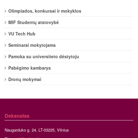
Olimpiados, konkursai ir mokyklos
MIF Studentų atstovybė
VU Tech Hub
Seminarai mokytojams
Pamoka su universiteto dėstytoju
Pabėgimo kambarys
Dronų mokymai
Dekanatas
Naugarduko g. 24, LT-03225, Vilnius