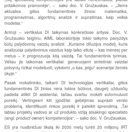
pritaikomos pramonėje“, – sako doc. V. Gružauskas. – „Jiems
aktualios gilios fundamentinės žinios: matematika,
programavimas, algoritmų analizė ir supratimas, kaip veikia
modeliai.“
Antroji – vertikalus DI taikymas konkrečiose srityse. Doc. V.
Gružausko teigimu, AIML laboratorijoje tokio taikymo pavyzdys
būtų palydovinių vaizdų analizė: „Kuriame difuzijos modelį, kuris
analizuoja palydovinius vaizdus kaip laiko eilutę – kas mėnesį per
metus – ir prognozuoja kitą vaizdą. Tai fundamentinis tyrimas.
Vėliau jis taikomas vertikaliai: generuojami sintetiniai vaizdai
potvynių rizikai modeliuoti, vykdomi „o kas, jeigu“ scenarijai žemės
ūkyje.“
Pasak mokslininko, taikant DI technologijas vertikaliai, gilios
fundamentinės DI žinios nėra tokios būtinos, daugelį užduočių
padeda atlikti DI asistentai, tačiau svarbu mokėti suformuluoti
poreikį. Vertingesni kiti įgūdžiai: gebėjimas suprasti verslo
problemą, identifikuoti rinkos poreikį ir pateikti sprendimą. „Tai
labiau projektų vadovo ar už produkto viziją atsakingo specialisto
(angl
. product owner
) kompetencijos“, – sako doc. V. Gružauskas.
ES yra nusibrėžusi tikslą iki 2030 metų turėti 20 milijonų IRT