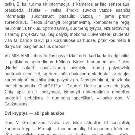
tašką B, kai turima tik informacija iš kameros ar kito sensoriaus,
prasideda iššūkiai – reikia išmokti suvokti vaizde esančią
informaciją, sukonstruoti pasaulio vaizdą ir jame priimti
sprendimus. Reikia išmanyti programavimą, kompiuterinę regą,
neuroninius tinklus, optimizavimą, duomenų tyrybą, vizualizavimą,
sistemų projektavimą. Šių dalykų mokoma universitete, studentai
visa tai bando taikyti jau kursiniuose darbuose, praktikos metu ir
darydami baigiamuosius darbus.“
VU MIF AIML laboratorijos pavyzdžiai rodo, kad kuriant originalius
ir patikimus sprendimus būtinos tvirtos fundamentinės žinios.
„Norint sukurti specializuotą pokalbių robotą palydovinių
nuotraukų analizei, ką daro mūsų bakalauro studentai, ar naujos
kartos algoritmus šiluminių palydovų raiškos gerinimui, neužtenka
mokėti naudotis „ChatGPT“ ar „Claude“. Reikia universitete įgytų
žinių apie gilųjį mokymąsi, išmanyti matematinius modelius,
nuotolinį stebėjimą ir duomenų specifiką“, – sako doc. V.
Gružauskas.
Dvi kryptys — abi paklausios
Doc. V. Gružauskas išskiria dvi rinkai aktualias DI specialistų
karjeros kryptis. Pirmoji – fundamentalių DI algoritmų kūrimas.
„Šių specialistų kompetencijos yra labiau horizontalios, plačiai