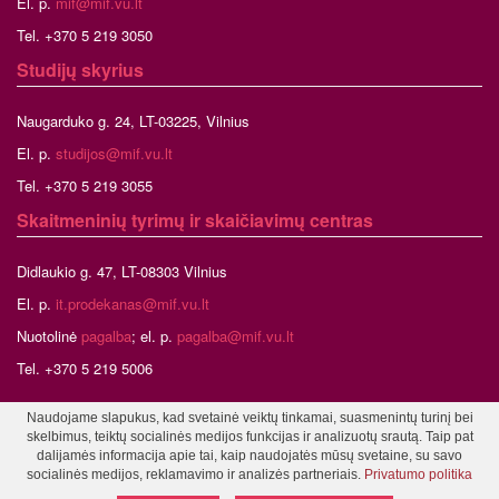
El. p.
mif@mif.vu.lt
Tel. +370 5 219 3050
Studijų skyrius
Naugarduko g. 24, LT-03225, Vilnius
El. p.
studijos@mif.vu.lt
Tel. +370 5 219 3055
Skaitmeninių tyrimų ir skaičiavimų centras
Didlaukio g. 47, LT-08303 Vilnius
El. p.
it.prodekanas@mif.vu.lt
Nuotolinė
pagalba
; el. p.
pagalba@mif.vu.lt
Tel. +370 5 219 5006
Naudojame slapukus, kad svetainė veiktų tinkamai, suasmenintų turinį bei
skelbimus, teiktų socialinės medijos funkcijas ir analizuotų srautą. Taip pat
©2026 Vilniaus universitetas, Matematikos ir informatikos fakultetas
dalijamės informacija apie tai, kaip naudojatės mūsų svetaine, su savo
Tinklalapio administratorius
socialinės medijos, reklamavimo ir analizės partneriais.
Privatumo politika