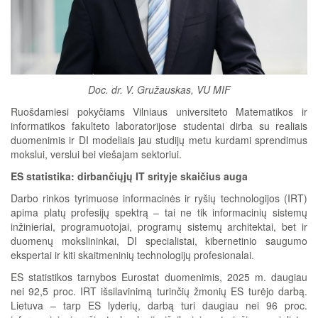
Doc. dr. V. Gružauskas, VU MIF
Ruošdamiesi pokyčiams Vilniaus universiteto Matematikos ir
informatikos fakulteto laboratorijose studentai dirba su realiais
duomenimis ir DI modeliais jau studijų metu kurdami sprendimus
mokslui, verslui bei viešajam sektoriui.
ES statistika: dirbančiųjų IT srityje skaičius auga
Darbo rinkos tyrimuose informacinės ir ryšių technologijos (IRT)
apima platų profesijų spektrą – tai ne tik informacinių sistemų
inžinieriai, programuotojai, programų sistemų architektai, bet ir
duomenų mokslininkai, DI specialistai, kibernetinio saugumo
ekspertai ir kiti skaitmeninių technologijų profesionalai.
ES statistikos tarnybos Eurostat duomenimis, 2025 m. daugiau
nei 92,5 proc. IRT išsilavinimą turinčių žmonių ES turėjo darbą.
Lietuva – tarp ES lyderių, darbą turi daugiau nei 96 proc.