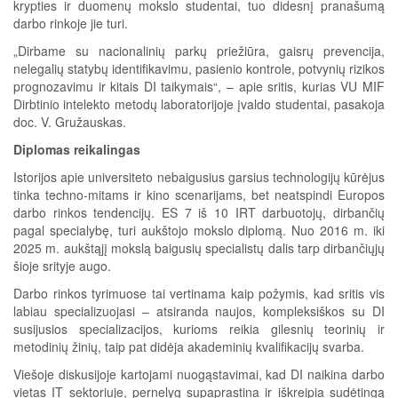
krypties ir duomenų mokslo studentai, tuo didesnį pranašumą
darbo rinkoje jie turi.
„Dirbame su nacionalinių parkų priežiūra, gaisrų prevencija,
nelegalių statybų identifikavimu, pasienio kontrole, potvynių rizikos
prognozavimu ir kitais DI taikymais“, – apie sritis, kurias VU MIF
Dirbtinio intelekto metodų laboratorijoje įvaldo studentai, pasakoja
doc. V. Gružauskas.
Diplomas reikalingas
Istorijos apie universiteto nebaigusius garsius technologijų kūrėjus
tinka techno-mitams ir kino scenarijams, bet neatspindi Europos
darbo rinkos tendencijų. ES 7 iš 10 IRT darbuotojų, dirbančių
pagal specialybę, turi aukštojo mokslo diplomą. Nuo 2016 m. iki
2025 m. aukštąjį mokslą baigusių specialistų dalis tarp dirbančiųjų
šioje srityje augo.
Darbo rinkos tyrimuose tai vertinama kaip požymis, kad sritis vis
labiau specializuojasi – atsiranda naujos, kompleksiškos su DI
susijusios specializacijos, kurioms reikia gilesnių teorinių ir
metodinių žinių, taip pat didėja akademinių kvalifikacijų svarba.
Viešoje diskusijoje kartojami nuogąstavimai, kad DI naikina darbo
vietas IT sektoriuje, pernelyg supaprastina ir iškreipia sudėtingą