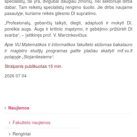
specialistų, tai yra, dvigubai daugiau žmonių, nei sektoriuje dirba
dabar. Tam reikėtų specialistų rengimo šuolio. Jie dirbs naujame
pasaulyje, kuriame reikės gilesnio DI supratimo.
„Profesionalų, gebančių taikyti, diegti, adaptuoti ir mokyti DI,
poreikis augs. Augs ir kritinio mąstymo, ir gebėjimo prižiūrėti DI
svarba“, – įsitikinęs prof. V. Marcinkevičius.
Apie VU Matematikos ir informatikos fakulteto siūlomas bakalauro
ir magistro studijų programas galite plačiau skaityti mif.vu.lt
polapyje „Stojantiesiems“.
Straipsnis publikuotas 15 min.
2026 07 04
Naujienos
Fakulteto naujienos
Renginiai