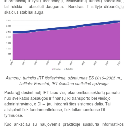
informacinių ir ryšių technologijų išsilavinimą turinčių specialistų,
tai reiškia – absoliuti dauguma. Bendras IT srityje dirbančiųjų
skaičius stabiliai auga.
Asmenų, turinčių IRT išsilavinimą, užimtumas ES 2016–2025 m.,
šaltinis: Eurostat, IRT švietimo statistinė apžvalga
Pastarąjį dešimtmetį IRT tapo visų ekonomikos sektorių pamatu –
nuo sveikatos apsaugos ir finansų iki transporto bei viešojo
administravimo, o DI – jau integrali šios sistemos dalis. Tai
atsispindi tiek fundamentiniuose, tiek taikomuosiuose DI
tyrimuose.
Kuo anksčiau su naujovėmis praktikoje susiduria informatikos