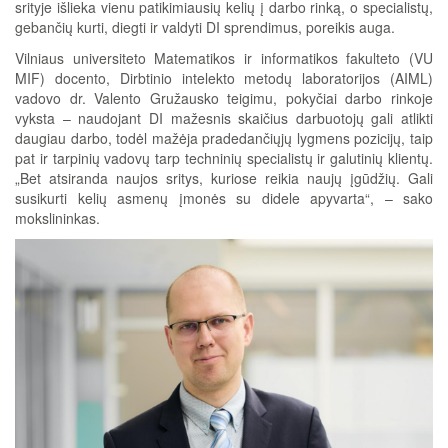
srityje išlieka vienu patikimiausių kelių į darbo rinką, o specialistų,
gebančių kurti, diegti ir valdyti DI sprendimus, poreikis auga.
Vilniaus universiteto Matematikos ir informatikos fakulteto (VU
MIF) docento, Dirbtinio intelekto metodų laboratorijos (AIML)
vadovo dr. Valento Gružausko teigimu, pokyčiai darbo rinkoje
vyksta – naudojant DI mažesnis skaičius darbuotojų gali atlikti
daugiau darbo, todėl mažėja pradedančiųjų lygmens pozicijų, taip
pat ir tarpinių vadovų tarp techninių specialistų ir galutinių klientų.
„Bet atsiranda naujos sritys, kuriose reikia naujų įgūdžių. Gali
susikurti kelių asmenų įmonės su didele apyvarta“, – sako
mokslininkas.