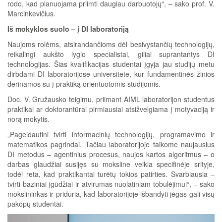
rodo, kad planuojama priimti daugiau darbuotojų“, – sako prof. V.
Marcinkevičius.
Iš mokyklos suolo – į DI laboratoriją
Naujoms rolėms, atsirandančioms dėl besivystančių technologijų,
reikalingi aukšto lygio specialistai, giliai suprantantys DI
technologijas. Šias kvalifikacijas studentai įgyja jau studijų metu
dirbdami DI laboratorijose universitete, kur fundamentinės žinios
derinamos su į praktiką orientuotomis studijomis.
Doc. V. Gružausko teigimu, priimant AIML laboratorijon studentus
praktikai ar doktorantūrai pirmiausiai atsižvelgiama į motyvaciją ir
norą mokytis.
„Pageidautini tvirti informacinių technologijų, programavimo ir
matematikos pagrindai. Tačiau laboratorijoje taikome naujausius
DI metodus – agentinius procesus, naujos kartos algoritmus – o
darbas glaudžiai susijęs su moksline veikla specifinėje srityje,
todėl reta, kad praktikantai turėtų tokios patirties. Svarbiausia –
tvirti baziniai įgūdžiai ir atvirumas nuolatiniam tobulėjimui“, – sako
mokslininkas ir priduria, kad laboratorijoje išbandyti jėgas gali visų
pakopų studentai.