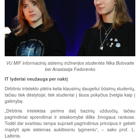
VU MIF informacinių sistemų inžinerijos studentės Nika Bulovaite
bei Anastasija Fedorenko
IT lyderiai neužauga per naktį
Dirbtinio intelekto plėtra kelia klausimų daugeliui būsimų studentų,
tačiau tiek dėstytojai, tiek studentai į šiuos pokyčius žvelgia kaip į
galimybę.
„Dirbtinis intelektas perims dalį bazinių užduočių, tačiau
pagrindiniai sprendimai ir atsakomybė išliks žmogaus rankose.
Todėl dar svarbiau tampa suprasti pagrindinius principus ir gebėti
mąstyti apie sistemas aukštesniu lygmeniu“, – sako prof. L.
Laibinis.