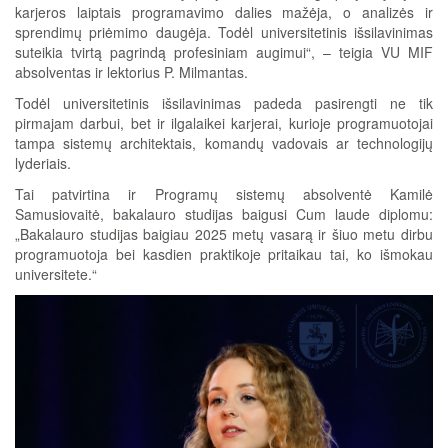
karjeros laiptais programavimo dalies mažėja, o analizės ir
sprendimų priėmimo daugėja. Todėl universitetinis išsilavinimas
suteikia tvirtą pagrindą profesiniam augimui“, – teigia VU MIF
absolventas ir lektorius P. Milmantas.
Todėl universitetinis išsilavinimas padeda pasirengti ne tik
pirmajam darbui, bet ir ilgalaikei karjerai, kurioje programuotojai
tampa sistemų architektais, komandų vadovais ar technologijų
lyderiais.
Tai patvirtina ir Programų sistemų absolventė Kamilė
Samusiovaitė, bakalauro studijas baigusi Cum laude diplomu:
„Bakalauro studijas baigiau 2025 metų vasarą ir šiuo metu dirbu
programuotoja bei kasdien praktikoje pritaikau tai, ko išmokau
universitete.“