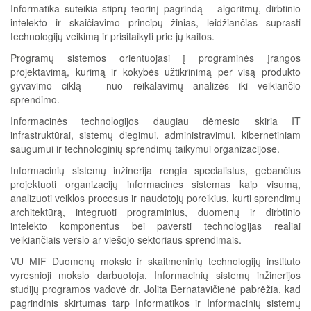
Informatika suteikia stiprų teorinį pagrindą – algoritmų, dirbtinio
intelekto ir skaičiavimo principų žinias, leidžiančias suprasti
technologijų veikimą ir prisitaikyti prie jų kaitos.
Programų sistemos orientuojasi į programinės įrangos
projektavimą, kūrimą ir kokybės užtikrinimą per visą produkto
gyvavimo ciklą – nuo reikalavimų analizės iki veikiančio
sprendimo.
Informacinės technologijos daugiau dėmesio skiria IT
infrastruktūrai, sistemų diegimui, administravimui, kibernetiniam
saugumui ir technologinių sprendimų taikymui organizacijose.
Informacinių sistemų inžinerija rengia specialistus, gebančius
projektuoti organizacijų informacines sistemas kaip visumą,
analizuoti veiklos procesus ir naudotojų poreikius, kurti sprendimų
architektūrą, integruoti programinius, duomenų ir dirbtinio
intelekto komponentus bei paversti technologijas realiai
veikiančiais verslo ar viešojo sektoriaus sprendimais.
VU MIF Duomenų mokslo ir skaitmeninių technologijų instituto
vyresnioji mokslo darbuotoja, Informacinių sistemų inžinerijos
studijų programos vadovė dr. Jolita Bernatavičienė pabrėžia, kad
pagrindinis skirtumas tarp Informatikos ir Informacinių sistemų