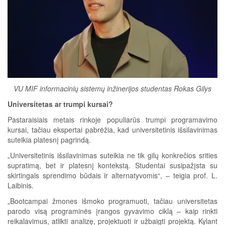
VU MIF informacinių sistemų inžinerijos studentas Rokas Gilys
Universitetas ar trumpi kursai?
Pastaraisiais metais rinkoje populiarūs trumpi programavimo
kursai, tačiau ekspertai pabrėžia, kad universitetinis išsilavinimas
suteikia platesnį pagrindą.
„Universitetinis išsilavinimas suteikia ne tik gilų konkrečios srities
supratimą, bet ir platesnį kontekstą. Studentai susipažįsta su
skirtingais sprendimo būdais ir alternatyvomis“, – teigia prof. L.
Laibinis.
„Bootcampai žmones išmoko programuoti, tačiau universitetas
parodo visą programinės įrangos gyvavimo ciklą – kaip rinkti
reikalavimus, atlikti analizę, projektuoti ir užbaigti projektą. Kylant