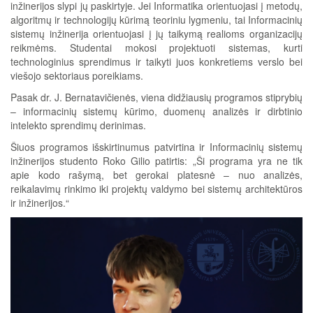
inžinerijos slypi jų paskirtyje. Jei Informatika orientuojasi į metodų,
algoritmų ir technologijų kūrimą teoriniu lygmeniu, tai Informacinių
sistemų inžinerija orientuojasi į jų taikymą realioms organizacijų
reikmėms. Studentai mokosi projektuoti sistemas, kurti
technologinius sprendimus ir taikyti juos konkretiems verslo bei
viešojo sektoriaus poreikiams.
Pasak dr. J. Bernatavičienės, viena didžiausių programos stiprybių
– informacinių sistemų kūrimo, duomenų analizės ir dirbtinio
intelekto sprendimų derinimas.
Šiuos programos išskirtinumus patvirtina ir Informacinių sistemų
inžinerijos studento Roko Gilio patirtis: „Ši programa yra ne tik
apie kodo rašymą, bet gerokai platesnė – nuo analizės,
reikalavimų rinkimo iki projektų valdymo bei sistemų architektūros
ir inžinerijos.“