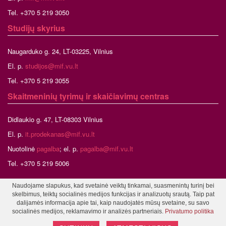
Tel. +370 5 219 3050
Studijų skyrius
Naugarduko g. 24, LT-03225, Vilnius
El. p.
studijos@mif.vu.lt
Tel. +370 5 219 3055
Skaitmeninių tyrimų ir skaičiavimų centras
Didlaukio g. 47, LT-08303 Vilnius
El. p.
it.prodekanas@mif.vu.lt
Nuotolinė
pagalba
; el. p.
pagalba@mif.vu.lt
Tel. +370 5 219 5006
Naudojame slapukus, kad svetainė veiktų tinkamai, suasmenintų turinį bei
skelbimus, teiktų socialinės medijos funkcijas ir analizuotų srautą. Taip pat
©2026 Vilniaus universitetas, Matematikos ir informatikos fakultetas
dalijamės informacija apie tai, kaip naudojatės mūsų svetaine, su savo
Tinklalapio administratorius
socialinės medijos, reklamavimo ir analizės partneriais.
Privatumo politika