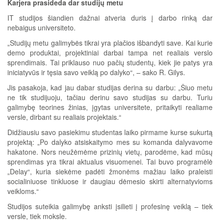
Karjera prasideda dar studijų metu
IT studijos šiandien dažnai atveria duris į darbo rinką dar
nebaigus universiteto.
„Studijų metu galimybės tikrai yra plačios išbandyti save. Kai kurie
demo produktai, projektiniai darbai tampa net realiais verslo
sprendimais. Tai priklauso nuo pačių studentų, kiek jie patys yra
iniciatyvūs ir tęsia savo veiklą po dalyko“, – sako R. Gilys.
Jis pasakoja, kad jau dabar studijas derina su darbu: „Šiuo metu
ne tik studijuoju, tačiau derinu savo studijas su darbu. Turiu
galimybę teorines žinias, įgytas universitete, pritaikyti realiame
versle, dirbant su realiais projektais.“
Didžiausiu savo pasiekimu studentas laiko pirmame kurse sukurtą
projektą: „Po dalyko atsiskaitymo mes su komanda dalyvavome
hakatone. Nors neužėmėme prizinių vietų, parodėme, kad mūsų
sprendimas yra tikrai aktualus visuomenei. Tai buvo programėlė
„Delay“, kuria siekėme padėti žmonėms mažiau laiko praleisti
socialiniuose tinkluose ir daugiau dėmesio skirti alternatyvioms
veikloms.“
Studijos suteikia galimybę anksti įsilieti į profesinę veiklą – tiek
versle, tiek moksle.