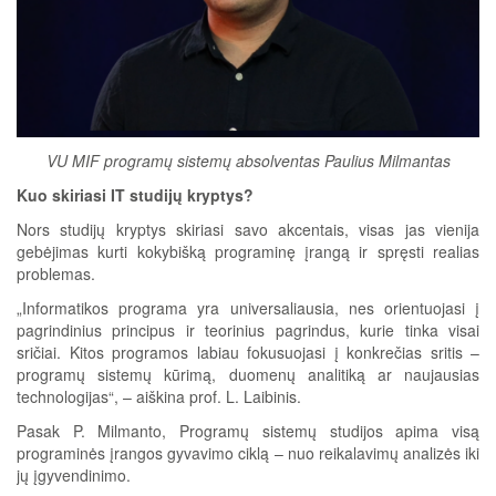
VU MIF programų sistemų absolventas Paulius Milmantas
Kuo skiriasi IT studijų kryptys?
Nors studijų kryptys skiriasi savo akcentais, visas jas vienija
gebėjimas kurti kokybišką programinę įrangą ir spręsti realias
problemas.
„Informatikos programa yra universaliausia, nes orientuojasi į
pagrindinius principus ir teorinius pagrindus, kurie tinka visai
sričiai. Kitos programos labiau fokusuojasi į konkrečias sritis –
programų sistemų kūrimą, duomenų analitiką ar naujausias
technologijas“, – aiškina prof. L. Laibinis.
Pasak P. Milmanto, Programų sistemų studijos apima visą
programinės įrangos gyvavimo ciklą – nuo reikalavimų analizės iki
jų įgyvendinimo.