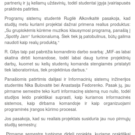
partnerių ir jų keliamų uždavinių, todėl studentai įgyja įvairiapusės
praktinės patirties.
Programų sistemų studentė Rugilė Alkovikaitė pasakoja, kad
studijų metu kuriami projektai dažnai primena realius produktus:
„Su grupiokėmis kūrėme muzikos klausymosi programą, panašią į
„Spotify Jam“ funkcionalumą. Šiek tiek ją patobulinus, būtų galima
naudoti kaip realų produktą.“
R. Gilys taip pat pabrėžia komandinio darbo svarbą: „MIF-as labai
skatina dirbti komandose, todėl labai daug turime projektinių
darbų, kuomet su kelių studentų komanda stengiamės pristatyti
tiek laboratorinius, tiek projektinius darbus.“
Panašiomis patirtimis dalijasi ir Informacinių sistemų inžinerijos
studentės Nika Bulovaitė bei Anastasija Fedorenko. Pasak jų, jau
pirmame semestre teko kurti informacinę sistemą nuo nulio, todėl
studijos leido praktiškai suprasti, kaip kuriamos informacinės
sistemos, kaip dirbama komandoje ir kaip organizuojami
programinės įrangos kūrimo procesai.
Jos pasakoja, kad su realiais projektais susiduria jau nuo pirmųjų
studijų semestrų:
„Pirmame semestre turėjome didelį projektą, kuriame praktiškai