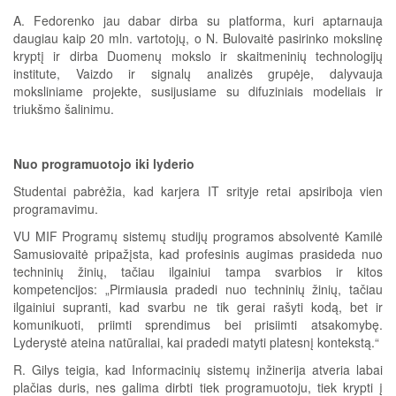
A. Fedorenko jau dabar dirba su platforma, kuri aptarnauja
daugiau kaip 20 mln. vartotojų, o N. Bulovaitė pasirinko mokslinę
kryptį ir dirba Duomenų mokslo ir skaitmeninių technologijų
institute, Vaizdo ir signalų analizės grupėje, dalyvauja
moksliniame projekte, susijusiame su difuziniais modeliais ir
triukšmo šalinimu.
Nuo programuotojo iki lyderio
Studentai pabrėžia, kad karjera IT srityje retai apsiriboja vien
programavimu.
VU MIF Programų sistemų studijų programos absolventė Kamilė
Samusiovaitė pripažįsta, kad profesinis augimas prasideda nuo
techninių žinių, tačiau ilgainiui tampa svarbios ir kitos
kompetencijos: „Pirmiausia pradedi nuo techninių žinių, tačiau
ilgainiui supranti, kad svarbu ne tik gerai rašyti kodą, bet ir
komunikuoti, priimti sprendimus bei prisiimti atsakomybę.
Lyderystė ateina natūraliai, kai pradedi matyti platesnį kontekstą.“
R. Gilys teigia, kad Informacinių sistemų inžinerija atveria labai
plačias duris, nes galima dirbti tiek programuotoju, tiek krypti į