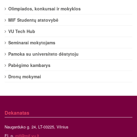
Olimpiados, konkursai ir mokyklos
MIF Studentų atstovybė
VU Tech Hub
Seminarai mokytojams
Pamoka su universiteto dėstytoju
Pabėgimo kambarys
Dronų mokymai
Dekanatas
Naugarduko g. 24, LT-03225, Vilnius
El. p.
mif@mif.vu.lt