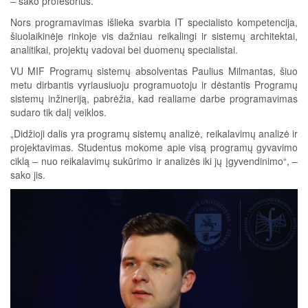
– sako profesorius.
Nors programavimas išlieka svarbia IT specialisto kompetencija,
šiuolaikinėje rinkoje vis dažniau reikalingi ir sistemų architektai,
analitikai, projektų vadovai bei duomenų specialistai.
VU MIF Programų sistemų absolventas Paulius Milmantas, šiuo
metu dirbantis vyriausiuoju programuotoju ir dėstantis Programų
sistemų inžineriją, pabrėžia, kad realiame darbe programavimas
sudaro tik dalį veiklos.
„Didžioji dalis yra programų sistemų analizė, reikalavimų analizė ir
projektavimas. Studentus mokome apie visą programų gyvavimo
ciklą – nuo reikalavimų sukūrimo ir analizės iki jų įgyvendinimo“, –
sako jis.