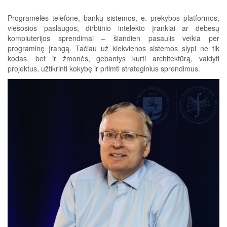
Programėlės telefone, bankų sistemos, e. prekybos platformos,
viešosios paslaugos, dirbtinio intelekto įrankiai ar debesų
kompiuterijos sprendimai – šiandien pasaulis veikia per
programinę įrangą. Tačiau už kiekvienos sistemos slypi ne tik
kodas, bet ir žmonės, gebantys kurti architektūrą, valdyti
projektus, užtikrinti kokybę ir priimti strateginius sprendimus.