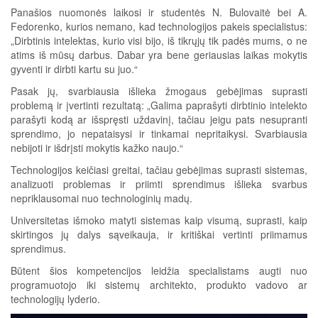
Panašios nuomonės laikosi ir studentės N. Bulovaitė bei A.
Fedorenko, kurios nemano, kad technologijos pakeis specialistus:
„Dirbtinis intelektas, kurio visi bijo, iš tikrųjų tik padės mums, o ne
atims iš mūsų darbus. Dabar yra bene geriausias laikas mokytis
gyventi ir dirbti kartu su juo.“
Pasak jų, svarbiausia išlieka žmogaus gebėjimas suprasti
problemą ir įvertinti rezultatą: „Galima paprašyti dirbtinio intelekto
parašyti kodą ar išspręsti uždavinį, tačiau jeigu pats nesupranti
sprendimo, jo nepataisysi ir tinkamai nepritaikysi. Svarbiausia
nebijoti ir išdrįsti mokytis kažko naujo.“
Technologijos keičiasi greitai, tačiau gebėjimas suprasti sistemas,
analizuoti problemas ir priimti sprendimus išlieka svarbus
nepriklausomai nuo technologinių madų.
Universitetas išmoko matyti sistemas kaip visumą, suprasti, kaip
skirtingos jų dalys sąveikauja, ir kritiškai vertinti priimamus
sprendimus.
Būtent šios kompetencijos leidžia specialistams augti nuo
programuotojo iki sistemų architekto, produkto vadovo ar
technologijų lyderio.