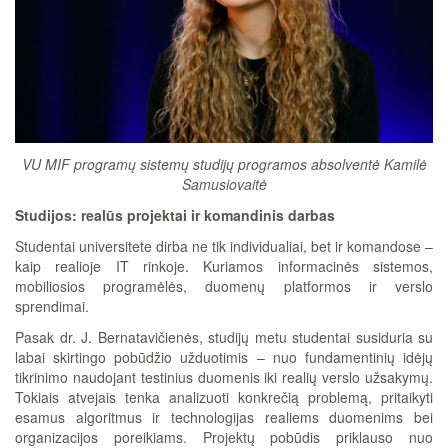
VU MIF programų sistemų studijų programos absolventė Kamilė
Samusiovaitė
Studijos: realūs projektai ir komandinis darbas
Studentai universitete dirba ne tik individualiai, bet ir komandose –
kaip realioje IT rinkoje. Kuriamos informacinės sistemos,
mobiliosios programėlės, duomenų platformos ir verslo
sprendimai.
Pasak dr. J. Bernatavičienės, studijų metu studentai susiduria su
labai skirtingo pobūdžio užduotimis – nuo fundamentinių idėjų
tikrinimo naudojant testinius duomenis iki realių verslo užsakymų.
Tokiais atvejais tenka analizuoti konkrečią problemą, pritaikyti
esamus algoritmus ir technologijas realiems duomenims bei
organizacijos poreikiams. Projektų pobūdis priklauso nuo