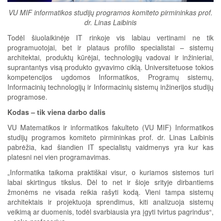
VU MIF informatikos studijų programos komiteto pirmininkas prof.
dr. Linas Laibinis
Todėl šiuolaikinėje IT rinkoje vis labiau vertinami ne tik
programuotojai, bet ir plataus profilio specialistai – sistemų
architektai, produktų kūrėjai, technologijų vadovai ir inžinieriai,
suprantantys visą produkto gyvavimo ciklą. Universitetuose tokios
kompetencijos ugdomos Informatikos, Programų sistemų,
Informacinių technologijų ir Informacinių sistemų inžinerijos studijų
programose.
Kodas – tik viena darbo dalis
VU Matematikos ir informatikos fakulteto (VU MIF) Informatikos
studijų programos komiteto pirmininkas prof. dr. Linas Laibinis
pabrėžia, kad šiandien IT specialistų vaidmenys yra kur kas
platesni nei vien programavimas.
„Informatika taikoma praktiškai visur, o kuriamos sistemos turi
labai skirtingus tikslus. Dėl to net ir šioje srityje dirbantiems
žmonėms ne visada reikia rašyti kodą. Vieni tampa sistemų
architektais ir projektuoja sprendimus, kiti analizuoja sistemų
veikimą ar duomenis, todėl svarbiausia yra įgyti tvirtus pagrindus“,