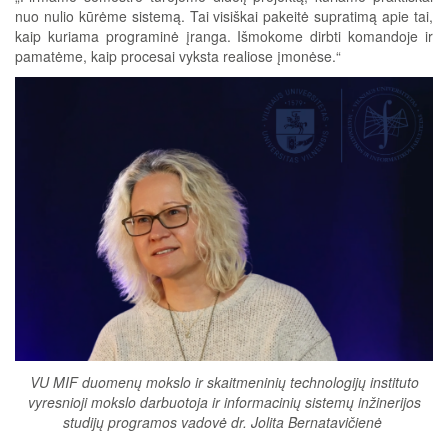
nuo nulio kūrėme sistemą. Tai visiškai pakeitė supratimą apie tai,
kaip kuriama programinė įranga. Išmokome dirbti komandoje ir
pamatėme, kaip procesai vyksta realiose įmonėse.“
VU MIF duomenų mokslo ir skaitmeninių technologijų instituto
vyresnioji mokslo darbuotoja ir informacinių sistemų inžinerijos
studijų programos vadovė dr. Jolita Bernatavičienė