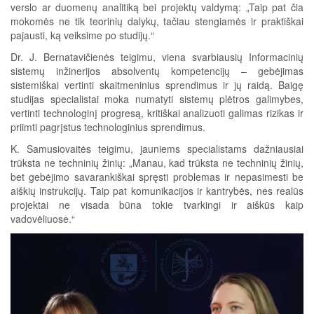
verslo ar duomenų analitiką bei projektų valdymą: „Taip pat čia
mokomės ne tik teorinių dalykų, tačiau stengiamės ir praktiškai
pajausti, ką veiksime po studijų.“
Dr. J. Bernatavičienės teigimu, viena svarbiausių Informacinių
sistemų inžinerijos absolventų kompetencijų – gebėjimas
sistemiškai vertinti skaitmeninius sprendimus ir jų raidą. Baigę
studijas specialistai moka numatyti sistemų plėtros galimybes,
vertinti technologinį progresą, kritiškai analizuoti galimas rizikas ir
priimti pagrįstus technologinius sprendimus.
K. Samusiovaitės teigimu, jauniems specialistams dažniausiai
trūksta ne techninių žinių: „Manau, kad trūksta ne techninių žinių,
bet gebėjimo savarankiškai spręsti problemas ir nepasimesti be
aiškių instrukcijų. Taip pat komunikacijos ir kantrybės, nes realūs
projektai ne visada būna tokie tvarkingi ir aiškūs kaip
vadovėliuose.“