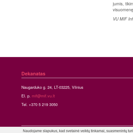
jumis, tiki
visuomenę 
VU MIF Inf
Dekanatas
Naugarduko g. 24, LT-03225, Vilnius
El. p.
mif@mif.vu.lt
Tel. +370 5 219 3050
Naudojame slapukus, kad svetainė veiktų tinkamai, suasmenintų turinį