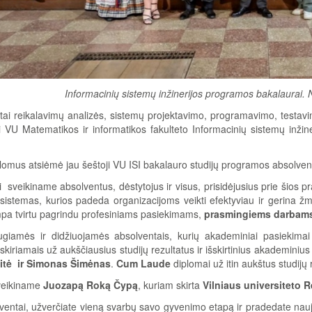
Informacinių sistemų inžinerijos programos bakalaurai.
tai reikalavimų analizės, sistemų projektavimo, programavimo, testavim
ri VU Matematikos ir informatikos fakulteto Informacinių sistemų inžine
lomus atsiėmė jau šeštoji VU ISI bakalauro studijų programos absolvent
i sveikiname absolventus, dėstytojus ir visus, prisidėjusius prie šios p
ti sistemas, kurios padeda organizacijoms veikti efektyviau ir gerina ž
ampa tvirtu pagrindu profesiniams pasiekimams,
prasmingiems darbams
giamės ir didžiuojamės absolventais, kurių akademiniai pasiekimai 
 skiriamais už aukščiausius studijų rezultatus ir išskirtinius akademini
itė ir Simonas Šimėnas
.
Cum Laude
diplomai už itin aukštus studijų r
veikiname
Juozapą Roką Čypą
, kuriam skirta
Vilniaus universiteto 
lventai, užverčiate vieną svarbų savo gyvenimo etapą ir pradedate naują