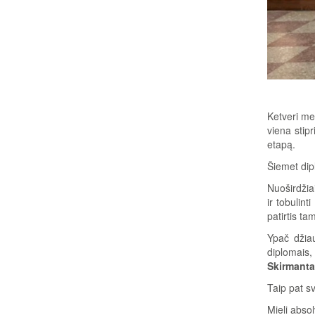
Ketveri me
viena stip
etapą.
Šiemet dip
Nuoširdžia
ir tobulin
patirtis t
Ypač džiau
diplomais,
Skirmanta
Taip pat s
Mieli abso