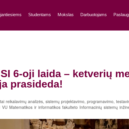
jantiesiems
Studentams
Mokslas
Darbuotojams
Paslaug
SI 6-oji laida – ketverių m
ja prasideda!
tai reikalavimų analizės, sistemų projektavimo, programavimo, testavim
ri VU Matematikos ir informatikos fakulteto Informacinių sistemų inžine