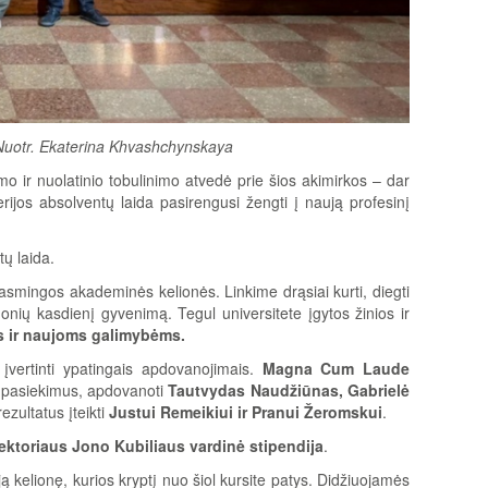
 Nuotr. Ekaterina Khvashchynskaya
o ir nuolatinio tobulinimo atvedė prie šios akimirkos – dar
rijos absolventų laida pasirengusi žengti į naują profesinį
ų laida.
rasmingos akademinės kelionės. Linkime drąsiai kurti, diegti
monių kasdienį gyvenimą. Tegul universitete įgytos žinios ir
 ir naujoms galimybėms.
įvertinti ypatingais apdovanojimais.
Magna Cum Laude
us pasiekimus, apdovanoti
Tautvydas Naudžiūnas, Gabrielė
ezultatus įteikti
Justui Remeikiui ir Pranui Žeromskui
.
Rektoriaus Jono Kubiliaus vardinė stipendija
.
 kelionę, kurios kryptį nuo šiol kursite patys. Didžiuojamės