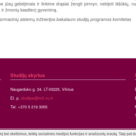
me jūsų gebėjimais ir linkime drąsiai žengti pirmyn, nebijoti iššūkių, nu
ir žmonių kasdienį gyvenimą.
ormacinių sistemų inžinerijos bakalauro studijų programos komitetas
Studijų skyrius
Naugarduko g. 24, LT-03225, Vilnius
El. p.
studijos@mif.vu.lt
Tel. +370 5 219 3055
 bei skelbimus, teiktų socialinės medijos funkcijas ir analizuotų srautą. Taip pat d