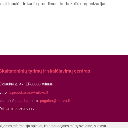
olat tobulėti ir kurti sprendimus, kurie keičia organizacijas,
Skaitmeninių tyrimų ir skaičiavimų centras
Didlaukio g. 47, LT-08303 Vilnius
El. p.
it.prodekanas@mif.vu.lt
Nuotolinė
pagalba
; el. p.
pagalba@mif.vu.lt
Tel. +370 5 219 5006
alijamės informacija apie tai, kaip naudojatės mūsų svetaine, su savo