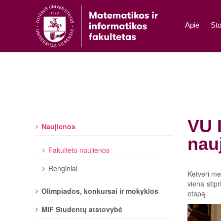
Apie
Sto
VU I
Naujienos
nau
Fakulteto naujienos
Renginiai
Ketveri me
viena stip
Olimpiados, konkursai ir mokyklos
etapą.
MIF Studentų atstovybė