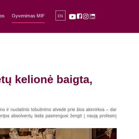
os
Gyvenimas MIF
EN
etų kelionė baigta,
o ir nuolatinio tobulinimo atvedė prie šios akimirkos – dar
rijos absolventų laida pasirengusi žengti į naują profesinį