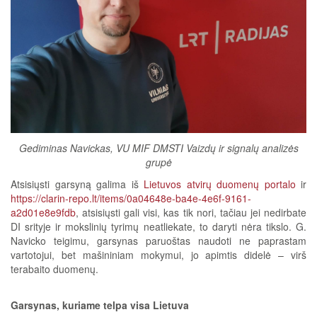
Gediminas Navickas, VU MIF DMSTI Vaizdų ir signalų analizės
grupė
Atsisiųsti garsyną galima iš
Lietuvos atvirų duomenų portalo
ir
https://clarin-repo.lt/items/0a04648e-ba4e-4e6f-9161-
a2d01e8e9fdb
, atsisiųsti gali visi, kas tik nori, tačiau jei nedirbate
DI srityje ir mokslinių tyrimų neatliekate, to daryti nėra tikslo. G.
Navicko teigimu, garsynas paruoštas naudoti ne paprastam
vartotojui, bet mašininiam mokymui, jo apimtis didelė – virš
terabaito duomenų.
Garsynas, kuriame telpa visa Lietuva