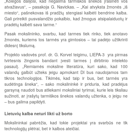
„Kolegos dalijosi, kad negalima tarmiškos šnekos įrašinėti vos
atvažiavus“, – pasakoja G. Navickas. – „Kai atvyksta žmonės „iš
miesto“, pašnekovas iš pradžių stengiasi kalbėti bendrine kalba.
Gali prireikti pusvalandžio pokalbio, kad žmogus atsipalaiduotų ir
pradėtų kalbėti sava tarme.“
Pasak mokslininko, svarbu, kad tarmes tiek rinko, tiek anotavo
žmonės, kuriems tos tarmės yra gimtosios – tai padėjo užtikrinti
didesnį tikslumą.
Projekto vadovės prof. dr. G. Korvel teigimu, LIEPA-3 yra pirmas
tvirtesnis žingsnis bandant įvesti tarmes į dirbtinio intelekto
pasaulį. „Remiamės moksline literatūra, kuri sako, kad 100
valandų galbūt užteks jeigu apmokant DI bus naudojamos tam
tikros technologijos. Tikimės, kad taip ir bus, bet tarmės yra
sudėtinga šneka“, – sako mokslininkė ir priduria, kad pradėjus
garsyną naudoti bus atliekami moksliniai tyrimai, kurie leis tiksliau
sužinoti, ar įrašytų tarmiškos šnekos valandų užtenka, o jeigu ne
– bus galima papildyti.
Lietuvių kalba neturi likti už borto
Mokslininkai pabrėžia, kad tokie projektai yra svarbūs ne tik
technologijų plėtrai, bet ir kalbos ateičiai.