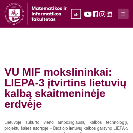
EN
VU MIF mokslininkai:
LIEPA-3 įtvirtins lietuvių
kalbą skaitmeninėje
erdvėje
Lietuvoje sukurto vieno ambicingiausių kalbos technologijų
projektų šalies istorijoje – Didžiojo lietuvių kalbos garsyno LIEPA-3