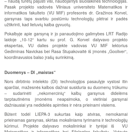
– naudą turėtų pajusti visi, naudojantys šiuolaikines technologijas.
Pasak projekto vadovės Vilniaus universiteto Matematikos ir
informatikos fakulteto (VU MIF) profesorės dr. Gražinos Korvel,
garsynas taps svarbiu postūmiu technologijų plėtrai ir padės
užtikrinti, kad lietuvių kalba gyvuotų.
Pokalbyje apie garsyną ir jo panaudojimo galimybes LRT Radijo
laidoje „10-12“ kartu su prof. G. Korvel dalyvavo projekto
ekspertas, VU dalies projekte vadovas VU MIF lektorius
Gediminas Navickas bei Rasa Stupakovaitė iš įmonės „Gooliver“,
koordinavusios balso įrašų surinkimą.
Duomenys – DI „maistas“
Nors dirbtinio intelekto (DI) technologijos pasaulyje vystosi itin
sparčiai, mažesnės kalbos dažnai susiduria su duomenų trūkumu
– sudarinėti „nekomercinių“ kalbų garsynus didelėms
tarptautinėms įmonėms neapsimoka, o vietiniai garsynai
dažniausiai yra nedidelės apimties ir nėra prieinami visiems.
Būtent todėl LIEPA-3 sukurtas kaip atviras, nemokamai
prieinamas garsynas, skirtas moksliniams tyrimams ir technologijų
kūrimui. Projekte dalyvavo mokslininkai ir tyrėjai iš VU
Matematikos ir informatikos bei Filologijos fakultetų, Vytauto