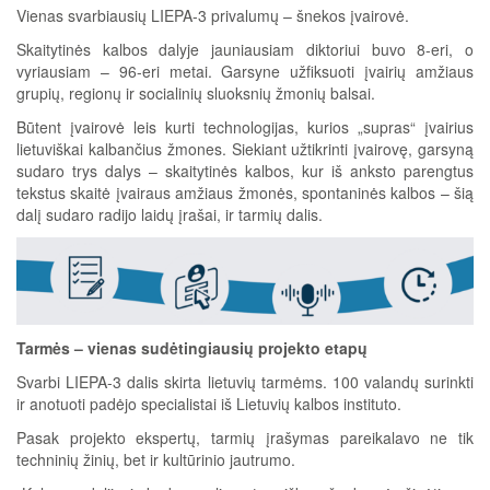
Vienas svarbiausių LIEPA-3 privalumų – šnekos įvairovė.
Skaitytinės kalbos dalyje jauniausiam diktoriui buvo 8-eri, o
vyriausiam – 96-eri metai. Garsyne užfiksuoti įvairių amžiaus
grupių, regionų ir socialinių sluoksnių žmonių balsai.
Būtent įvairovė leis kurti technologijas, kurios „supras“ įvairius
lietuviškai kalbančius žmones. Siekiant užtikrinti įvairovę, garsyną
sudaro trys dalys – skaitytinės kalbos, kur iš anksto parengtus
tekstus skaitė įvairaus amžiaus žmonės, spontaninės kalbos – šią
dalį sudaro radijo laidų įrašai, ir tarmių dalis.
Tarmės – vienas sudėtingiausių projekto etapų
Svarbi LIEPA-3 dalis skirta lietuvių tarmėms. 100 valandų surinkti
ir anotuoti padėjo specialistai iš Lietuvių kalbos instituto.
Pasak projekto ekspertų, tarmių įrašymas pareikalavo ne tik
techninių žinių, bet ir kultūrinio jautrumo.