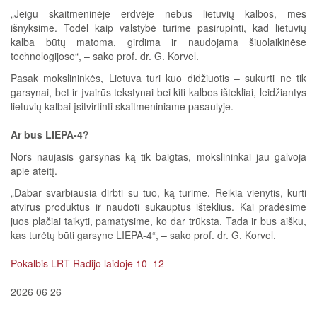
„Jeigu skaitmeninėje erdvėje nebus lietuvių kalbos, mes
išnyksime. Todėl kaip valstybė turime pasirūpinti, kad lietuvių
kalba būtų matoma, girdima ir naudojama šiuolaikinėse
technologijose“, – sako prof. dr. G. Korvel.
Pasak mokslininkės, Lietuva turi kuo didžiuotis – sukurti ne tik
garsynai, bet ir įvairūs tekstynai bei kiti kalbos ištekliai, leidžiantys
lietuvių kalbai įsitvirtinti skaitmeniniame pasaulyje.
Ar bus LIEPA-4?
Nors naujasis garsynas ką tik baigtas, mokslininkai jau galvoja
apie ateitį.
„Dabar svarbiausia dirbti su tuo, ką turime. Reikia vienytis, kurti
atvirus produktus ir naudoti sukauptus išteklius. Kai pradėsime
juos plačiai taikyti, pamatysime, ko dar trūksta. Tada ir bus aišku,
kas turėtų būti garsyne LIEPA-4“, – sako prof. dr. G. Korvel.
Pokalbis LRT Radijo laidoje 10–12
2026 06 26