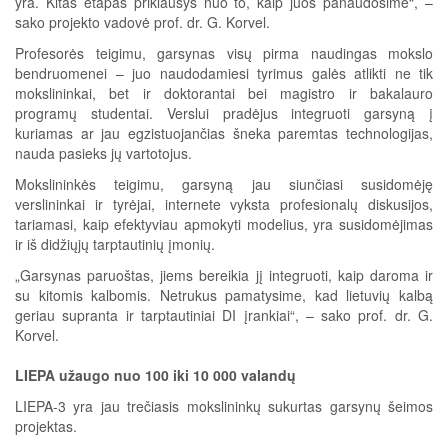
yra. Kitas etapas priklausys nuo to, kaip juos panaudosime“, –
sako projekto vadovė prof. dr. G. Korvel.
Profesorės teigimu, garsynas visų pirma naudingas mokslo
bendruomenei – juo naudodamiesi tyrimus galės atlikti ne tik
mokslininkai, bet ir doktorantai bei magistro ir bakalauro
programų studentai. Verslui pradėjus integruoti garsyną į
kuriamas ar jau egzistuojančias šneka paremtas technologijas,
nauda pasieks jų vartotojus.
Mokslininkės teigimu, garsyną jau siunčiasi susidomėję
verslininkai ir tyrėjai, internete vyksta profesionalų diskusijos,
tariamasi, kaip efektyviau apmokyti modelius, yra susidomėjimas
ir iš didžiųjų tarptautinių įmonių.
„Garsynas paruoštas, jiems bereikia jį integruoti, kaip daroma ir
su kitomis kalbomis. Netrukus pamatysime, kad lietuvių kalbą
geriau supranta ir tarptautiniai DI įrankiai“, – sako prof. dr. G.
Korvel.
LIEPA užaugo nuo 100 iki 10 000 valandų
LIEPA-3 yra jau trečiasis mokslininkų sukurtas garsynų šeimos
projektas.