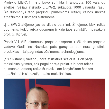
Projekto LIEPA-1 metu buvo surinkta ir anotuota 100 valandų
šnekos. Vėliau atsirado LIEPA-2, sukaupta 1000 valandų įrašų.
Šie duomenys tapo pagrindu pirmosioms lietuvių kalbos šnekos
atpažinimo ir sintezės sistemoms.
„Į LIEPA-3 atėjome jau su didele patirtimi. Žinojome, kiek reikia
duomenų, kokių reikia duomenų ir kaip juos surinkti“, – pasakoja
prof. G. Korvel.
Pasak VU MIF lektoriaus, projekto eksperto ir VU dalies projekto
vadovo Gedimino Navicko, pats garsynas dar nėra galutinis
produktas – tai pagrindas būsimoms technologijoms.
„10 tūkstančių valandų nėra atsitiktinis skaičius. Tiek pagal
mokslinius tyrimus, tiek pagal gerąją praktiką būtent tokios
apimties duomenų reikia šiuolaikiniam kokybiškam šnekos
atpažinimui ir sintezei“, – sako mokslininkas.