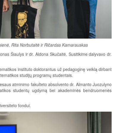
lynienė, Rita Norbutaitė ir Ričardas Kamarauskas
nas Šiaulys ir dr. Aldona Skučaitė. Susitikime dalyvavo dr.
ematikos instituto doktorantus už pedagoginę veiklą dirbant
tematikos studijų programų studentais.
viesaus atminimo fakulteto absolvento dr. Almanto Juozulyno
tematikos studentų ugdymą bei akademinės bendruomenės
versiteto fondui.