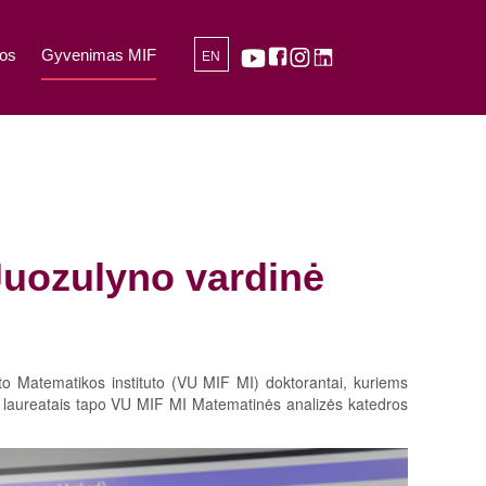
os
Gyvenimas MIF
EN
Juozulyno vardinė
teto Matematikos instituto (VU MIF MI) doktorantai, kuriems
se laureatais tapo VU MIF MI Matematinės analizės katedros