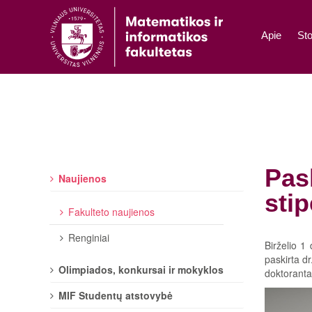
Apie
Sto
Pas
Naujienos
stip
Fakulteto naujienos
Renginiai
Birželio 1
paskirta d
Olimpiados, konkursai ir mokyklos
doktoranta
MIF Studentų atstovybė