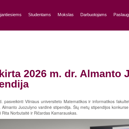
jantiesiems
Studentams
Mokslas
Darbuotojams
Paslaug
kirta 2026 m. dr. Almanto 
endija
 d. pasveikinti Vilniaus universiteto Matematikos ir informatikos fakul
r. Almanto Juozulyno vardinė stipendija. Šių metų stipendijos konkur
i Rita Norbutaitė ir Ričardas Kamarauskas.