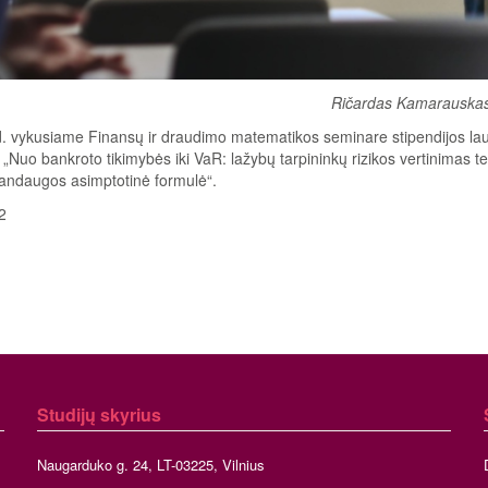
Ričardas Kamarauska
 d. vykusiame Finansų ir draudimo matematikos seminare stipendijos lau
„Nuo bankroto tikimybės iki VaR: lažybų tarpininkų rizikos vertinimas 
 sandaugos asimptotinė formulė“.
2
Studijų skyrius
Naugarduko g. 24, LT-03225, Vilnius