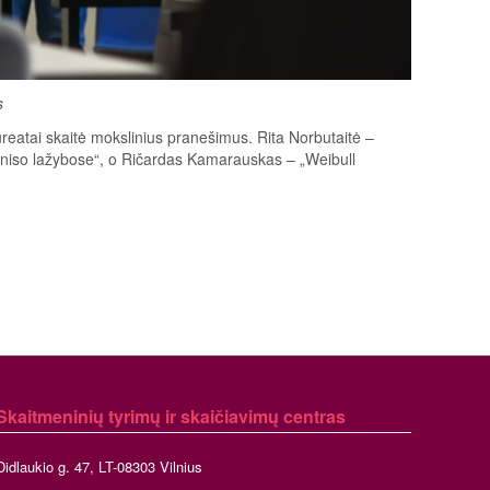
s
reatai skaitė mokslinius pranešimus. Rita Norbutaitė –
teniso lažybose“, o Ričardas Kamarauskas – „Weibull
Skaitmeninių tyrimų ir skaičiavimų centras
Didlaukio g. 47, LT-08303 Vilnius