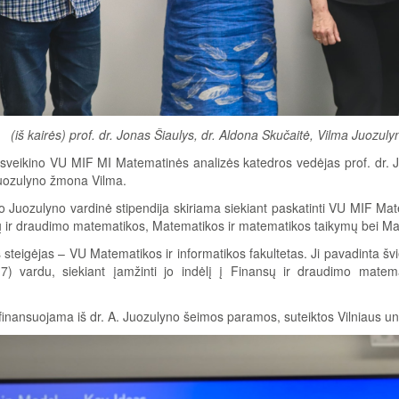
(iš kairės) prof. dr. Jonas Šiaulys, dr. Aldona Skučaitė, Vilma Juozu
sveikino VU MIF MI Matematinės analizės katedros vedėjas prof. dr. Jo
uozulyno žmona Vilma.
o Juozulyno vardinė stipendija skiriama siekiant paskatinti VU MIF Mat
 ir draudimo matematikos, Matematikos ir matematikos taikymų bei Ma
s steigėjas – VU Matematikos ir informatikos fakultetas. Ji pavadinta š
7) vardu, siekiant įamžinti jo indėlį į Finansų ir draudimo ma
 finansuojama iš dr. A. Juozulyno šeimos paramos, suteiktos Vilniaus uni