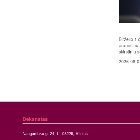
Birželio 1
pranešimą 
skirstinių
2026-06-0
Dekanatas
Naugarduko g. 24, LT-03225, Vilnius