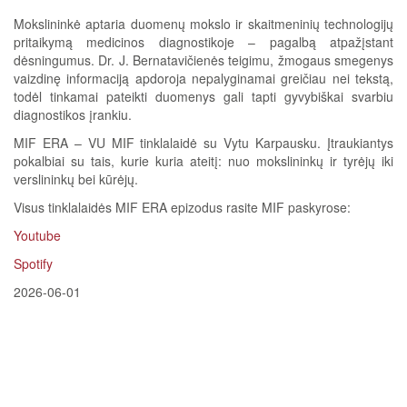
Mokslininkė aptaria duomenų mokslo ir skaitmeninių technologijų
pritaikymą medicinos diagnostikoje – pagalbą atpažįstant
dėsningumus. Dr. J. Bernatavičienės teigimu, žmogaus smegenys
vaizdinę informaciją apdoroja nepalyginamai greičiau nei tekstą,
todėl tinkamai pateikti duomenys gali tapti gyvybiškai svarbiu
diagnostikos įrankiu.
MIF ERA – VU MIF tinklalaidė su Vytu Karpausku. Įtraukiantys
pokalbiai su tais, kurie kuria ateitį: nuo mokslininkų ir tyrėjų iki
verslininkų bei kūrėjų.
Visus tinklalaidės MIF ERA epizodus rasite MIF paskyrose:
Youtube
Spotify
2026-06-01