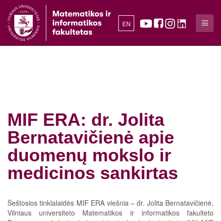
EN
MIF ERA: dr. Jolita
Bernatavičienė apie
duomenų mokslo ir
medicinos sankirtas
Šeštosios tinklalaidės MIF ERA viešnia – dr. Jolita Bernatavičienė,
Vilniaus universiteto Matematikos ir informatikos fakulteto