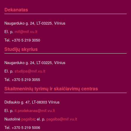
Dekanatas
Naugarduko g. 24, LT-03225, Vilnius
El. p.
mif@mif.vu.lt
Tel. +370 5 219 3050
Studijų skyrius
Naugarduko g. 24, LT-03225, Vilnius
El. p.
studijos@mif.vu.lt
Tel. +370 5 219 3055
Skaitmeninių tyrimų ir skaičiavimų centras
Didlaukio g. 47, LT-08303 Vilnius
El. p.
it.prodekanas@mif.vu.lt
Nuotolinė
pagalba
; el. p.
pagalba@mif.vu.lt
Tel. +370 5 219 5006