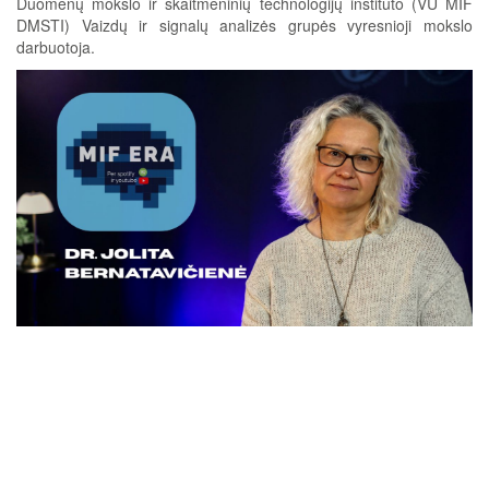
Duomenų mokslo ir skaitmeninių technologijų instituto (VU MIF
DMSTI) Vaizdų ir signalų analizės grupės vyresnioji mokslo
darbuotoja.