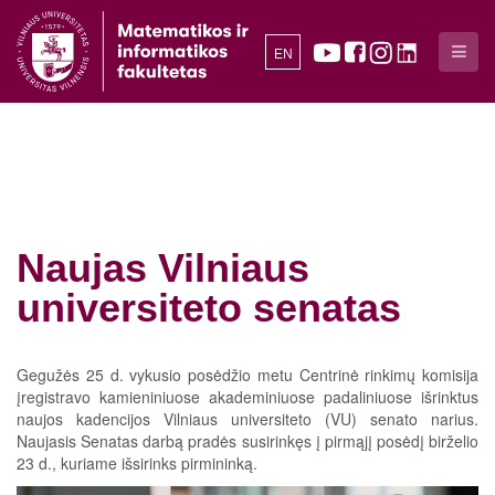
EN
Naujas Vilniaus
universiteto senatas
Gegužės 25 d. vykusio posėdžio metu Centrinė rinkimų komisija
įregistravo kamieniniuose akademiniuose padaliniuose išrinktus
naujos kadencijos Vilniaus universiteto (VU) senato narius.
Naujasis Senatas darbą pradės susirinkęs į pirmąjį posėdį birželio
23 d., kuriame išsirinks pirmininką.