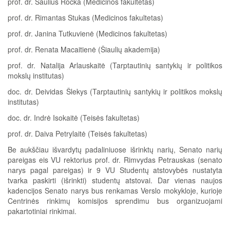
prof. dr. Saulius Ročka (Medicinos fakultetas)
prof. dr. Rimantas Stukas (Medicinos fakultetas)
prof. dr. Janina Tutkuvienė (Medicinos fakultetas)
prof. dr. Renata Macaitienė (Šiaulių akademija)
prof. dr. Natalija Arlauskaitė (Tarptautinių santykių ir politikos
mokslų institutas)
doc. dr. Deividas Šlekys (Tarptautinių santykių ir politikos mokslų
institutas)
doc. dr. Indrė Isokaitė (Teisės fakultetas)
prof. dr. Daiva Petrylaitė (Teisės fakultetas)
Be aukščiau išvardytų padaliniuose išrinktų narių, Senato narių
pareigas eis VU rektorius prof. dr. Rimvydas Petrauskas (senato
narys pagal pareigas) ir 9 VU Studentų atstovybės nustatyta
tvarka paskirti (išrinkti) studentų atstovai. Dar vienas naujos
kadencijos Senato narys bus renkamas Verslo mokykloje, kurioje
Centrinės rinkimų komisijos sprendimu bus organizuojami
pakartotiniai rinkimai.