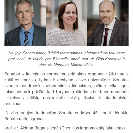
Naujojo Senato nariai, išrinkti Matematikos ir informatikos fakultete:
prof. habil. dr. Mindaugas Bloznelis, akad. prof. dr. Olga Kurasova ir
doc. dr. Martynas Manstavičius
Senatas – kolegialus sprendimų priėmimo organas, užtikrinantis
kultūros, mokslo, tyrimų ir dėstymo laisvę universitete. Senatas
svarsto bendruosius akademinius klausimus, priima reikalingus
teisės aktus ir prižiūri, kad Tarybos, rektoriaus bei bendruomenės
iniciatyvos atitiktų universiteto misiją, tikslus ir akademinius
principus.
Iš viso naujos kadencijos Senatą sudarys 46 nariai. Išrinktų
Senato narių sąrašas:
prof. dr. Aldona Beganskienė (Chemijos ir geomokslų fakultetas)