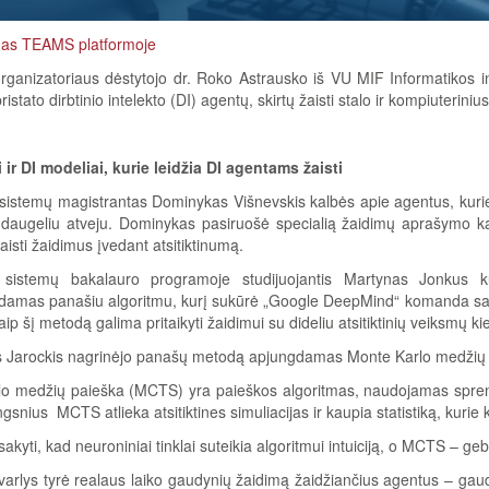
imas TEAMS platformoje
rganizatoriaus dėstytojo dr. Roko Astrausko iš VU MIF Informatikos i
ristato dirbtinio intelekto (DI) agentų, skirtų žaisti stalo ir kompiuterini
 ir DI modeliai, kurie leidžia DI agentams žaisti
istemų magistrantas Dominykas Višnevskis kalbės apie agentus, kurie g
daugeliu atveju. Dominykas pasiruošė specialią žaidimų aprašymo ka
isti žaidimus įvedant atsitiktinumą.
sistemų bakalauro programoje studijuojantis Martynas Jonkus kū
damas panašiu algoritmu, kurį sukūrė „Google DeepMind“ komanda sav
aip šį metodą galima pritaikyti žaidimui su dideliu atsitiktinių veiksmų k
 Jarockis nagrinėjo panašų metodą apjungdamas Monte Karlo medžių pai
o medžių paieška (MCTS) yra paieškos algoritmas, naudojamas sprendi
gsnius MCTS atlieka atsitiktines simuliacijas ir kaupia statistiką, kurie 
kyti, kad neuroniniai tinklai suteikia algoritmui intuiciją, o MCTS – gebėj
varlys tyrė realaus laiko gaudynių žaidimą žaidžiančius agentus – gau