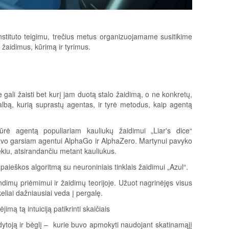
nstituto teigimu, trečius metus organizuojamame susitikime
us žaidimus, kūrimą ir tyrimus.
ali žaisti bet kurį jam duotą stalo žaidimą, o ne konkretų,
lbą, kurią suprastų agentas, ir tyrė metodus, kaip agentą
rė agentą populiariam kauliukų žaidimui „Liar's dice“
o garsiam agentui AlphaGo ir AlphaZero. Martynui pavyko
iekiu, atsirandančiu metant kauliukus.
eškos algoritmą su neuroniniais tinklais žaidimui „Azul“.
mų priėmimui ir žaidimų teorijoje. Užuot nagrinėjęs visus
keliai dažniausiai veda į pergalę.
imą tą intuiciją patikrinti skaičiais
dytoją ir bėglį – kurie buvo apmokyti naudojant skatinamąjį