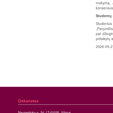
mokymą. J
konsensusą:
Studentų 
Studentus 
„Pavyzdžiu
pat džiugi
pritaikytų 
2026-05-2
Dekanatas
Naugarduko g. 24, LT-03225, Vilnius