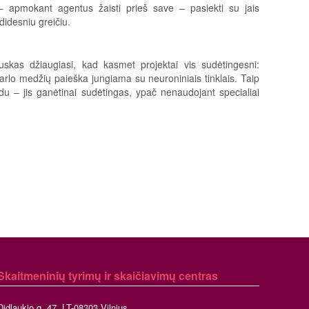
 apmokant agentus žaisti prieš save – pasiekti su jais
didesniu greičiu.
auskas džiaugiasi, kad kasmet projektai vis sudėtingesni:
arlo medžių paieška jungiama su neuroniniais tinklais. Taip
u – jis ganėtinai sudėtingas, ypač nenaudojant specialiai
Skaitmeninių tyrimų ir skaičiavimų centras
Didlaukio g. 47, LT-08303 Vilnius