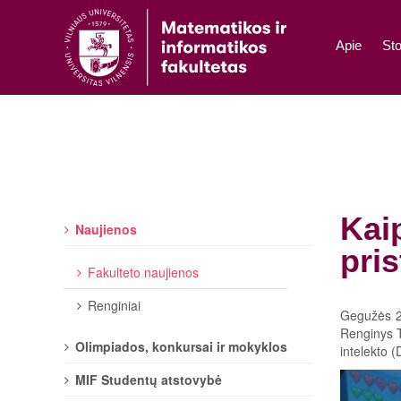
Apie
Sto
Kaip
Naujienos
pri
Fakulteto naujienos
Renginiai
Gegužės 28
Renginys T
Olimpiados, konkursai ir mokyklos
intelekto (
MIF Studentų atstovybė