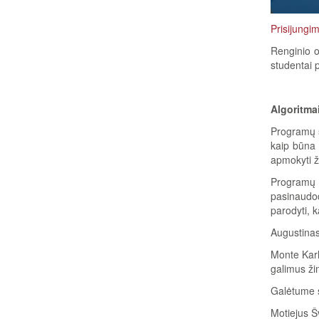
Prisijung
Renginio o
studentai p
Algoritmai
Programų s
kaip būna 
apmokyti ža
Programų 
pasinaudo
parodyti, k
Augustinas
Monte Karl
galimus žin
Galėtume sa
Motiejus Š