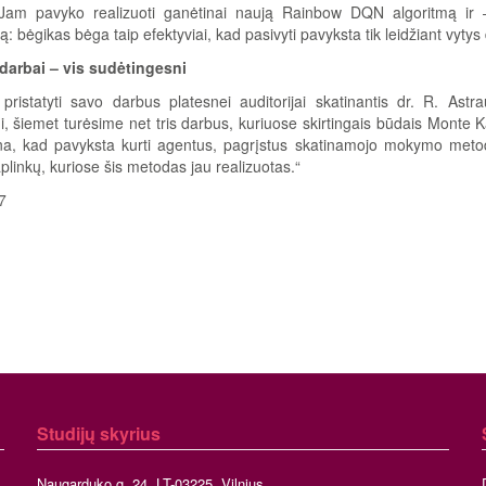
am pavyko realizuoti ganėtinai naują Rainbow DQN algoritmą ir –
 bėgikas bėga taip efektyviai, kad pasivyti pavyksta tik leidžiant vytys 
darbai – vis sudėtingesni
pristatyti savo darbus platesnei auditorijai skatinantis dr. R. Astr
i, šiemet turėsime net tris darbus, kuriuose skirtingais būdais Monte K
na, kad pavyksta kurti agentus, pagrįstus skatinamojo mokymo metod
aplinkų, kuriose šis metodas jau realizuotas.“
7
Studijų skyrius
Naugarduko g. 24, LT-03225, Vilnius