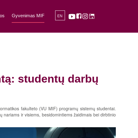
os
Gyvenimas MIF
EN
ntą: studentų darbų
nformatikos fakulteto (VU MIF) programų sistemų studentai.
nariams ir visiems, besidomintiems žaidimais bei dirbtinio