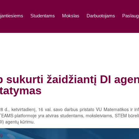
jantiesiems
Studentams
Mokslas
Darbuotojams
Paslaug
 sukurti žaidžiantį DI age
statymas
 d., ketvirtadienį, 16 val. savo darbus pristato VU Matematikos ir i
EAMS platformoje yra atviras studentams, moksleiviams, STEM būrelių 
DI) agentų kūrimu.