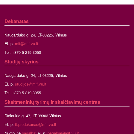
Dekanatas
Naugarduko g. 24, LT-03225, Vilnius
El. p.
mif@mif.vu.lt
Tel. +370 5 219 3050
Studijų skyrius
Naugarduko g. 24, LT-03225, Vilnius
El. p.
studijos@mif.vu.lt
Tel. +370 5 219 3055
Skaitmeninių tyrimų ir skaičiavimų centras
Didlaukio g. 47, LT-08303 Vilnius
El. p.
it.prodekanas@mif.vu.lt
Nuotolinė
pagalba
; el. p.
pagalba@mif.vu.lt