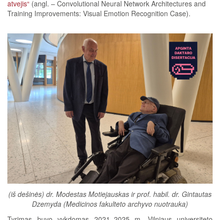
atvejis“
(angl. – Convolutional Neural Network Architectures and
Training Improvements: Visual Emotion Recognition Case).
(iš dešinės) dr. Modestas Motiejauskas ir prof. habil. dr. Gintautas
Dzemyda (Medicinos fakulteto archyvo nuotrauka)
Tyrimas buvo vykdomas 2021–2025 m. Vilniaus universiteto