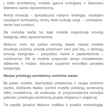
į tinklo architektūrą, modelis įgauna turtingesnį ir išsamesnį
kiekvieno vaizdo reprezentavimą.
Antroji inovacija – specializuota mokymo strategija, naudojant
naudojanti kontrastinių centrų tikslo funkciją (angl. – contrastive-
center loss function).
Šis metodas keičia tai, kaip modelis organizuoja emocijų
kategorijų vidinį reprezentavimą.
Mokymo metu tos pačios emocijų klasės vaizdai modelio
išmoktoje požymių erdvėje priartinami vieni prie kitų, o skirtingų
emocijų kategorijos – pavyzdžiui, baimė ir pasitenkinimas –
nutolinamos. Dėl to modelio prognozės tampa nuoseklesnės,
aiškesnės ir mažiau linkusios supainioti emociškai panašias
kategorijas.
Naujas priešingų sentimentų vertinimo matas
Be paties modelio, disertacijoje pristatomas ir naujas vertinimo
įrankis, leidžiantis tiksliau įvertinti modelio priešingų sentimentų
vidinį nuoseklumą. Jis analizuoja, ar prognozuojamos emocijos
patenka į priešingas sentimentų grupes (teigiamą ir neigiamą).
Tai papildo įprastus tikslumo rodiklius ir suteikia metodologiją,