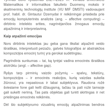
Matematikos ir informatikos fakulteto Duomenų mokslo ir
skaitmeninių technologijų institute (VU MIF DMSTI) vadovaujant
prof. habil. dr. Gintautui Dzemydai ir reikšmingai prisideda prie
emocijų kompiuterinės analizės (ang. – affective computing) –
dirbtinio intelekto srities, nagrinėjančios žmogaus emocijų
atpažinimą ir interpretavimą.
Kaip atpažinti emocijas
Nors dirbtinis intelektas jau geba gana tiksliai atpažinti veido
išraiškas, interpretuoti peizažo, gatvės fotografijos ar abstrakčios
kompozicijos emocinį turinį yra gerokai sudėtingiau.
Pagrindinis sunkumas – tai, ką tyrėjai vadina emocinės išraiškos
atotrūkiu (angl. – affective gap).
Ryšys tarp pirminių vaizdo požymių – spalvų, tekstūrų,
kompozicijos – ir emocinės reakcijos, kurią vaizdas sukelia
žiūrovui, yra nepastovus ir labai subjektyvus. Raudona rožė
šviesiame fone gali kelti džiaugsmą, tačiau ta pati rožė tamsoje
gali sukelti nerimą. Tas pats objektas gali turėti skirtingas ir net
priešingas emocinės reikšmės.
Dėl šio subjektyvumo vizualinių emocijų atpažinimas bendros