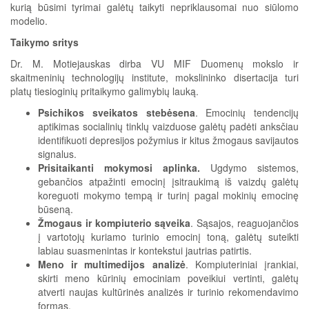
kurią būsimi tyrimai galėtų taikyti nepriklausomai nuo siūlomo
modelio.
Taikymo sritys
Dr. M. Motiejauskas dirba VU MIF Duomenų mokslo ir
skaitmeninių technologijų institute, mokslininko disertacija turi
platų tiesioginių pritaikymo galimybių lauką.
Psichikos sveikatos stebėsena
. Emocinių tendencijų
aptikimas socialinių tinklų vaizduose galėtų padėti anksčiau
identifikuoti depresijos požymius ir kitus žmogaus savijautos
signalus.
Prisitaikanti mokymosi aplinka.
Ugdymo sistemos,
gebančios atpažinti emocinį įsitraukimą iš vaizdų galėtų
koreguoti mokymo tempą ir turinį pagal mokinių emocinę
būseną.
Žmogaus ir kompiuterio sąveika
. Sąsajos, reaguojančios
į vartotojų kuriamo turinio emocinį toną, galėtų suteikti
labiau suasmenintas ir kontekstui jautrias patirtis.
Meno ir multimedijos analizė
. Kompiuteriniai įrankiai,
skirti meno kūrinių emociniam poveikiui vertinti, galėtų
atverti naujas kultūrinės analizės ir turinio rekomendavimo
formas.