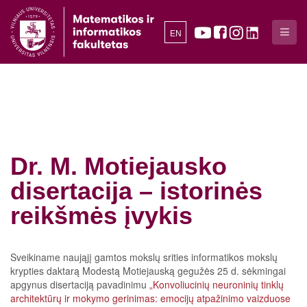
EN
Dr. M. Motiejausko
disertacija – istorinės
reikšmės įvykis
Sveikiname naująjį gamtos mokslų srities informatikos mokslų
krypties daktarą Modestą Motiejauską gegužės 25 d. sėkmingai
apgynus disertaciją pavadinimu
„Konvoliucinių neuroninių tinklų
architektūrų ir mokymo gerinimas: emocijų atpažinimo vaizduose