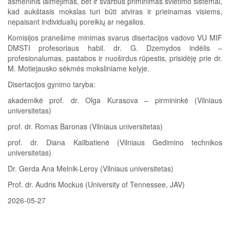
asmeninis laimėjimas, bet ir svarbus priminimas švietimo sistemai,
kad aukštasis mokslas turi būti atviras ir prieinamas visiems,
nepaisant individualių poreikių ar negalios.
Komisijos pranešime minimas svarus disertacijos vadovo VU MIF
DMSTI profesoriaus habil. dr. G. Dzemydos indėlis –
profesionalumas, pastabos ir nuoširdus rūpestis, prisidėję prie dr.
M. Motiejausko sėkmės moksliniame kelyje.
Disertacijos gynimo taryba:
akademikė prof. dr. Olga Kurasova – pirmininkė (Vilniaus
universitetas)
prof. dr. Romas Baronas (Vilniaus universitetas)
prof. dr. Diana Kalibatienė (Vilniaus Gedimino technikos
universitetas)
Dr. Gerda Ana Melnik-Leroy (Vilniaus universitetas)
Prof. dr. Audris Mockus (University of Tennessee, JAV)
2026-05-27