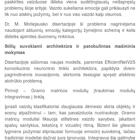
paskirties vaizduose išlieka viena sudėtingiausių neišspręstų
problemų šioje srityje. Vaizdo sukeliama emocija gali priklausyti ne
tik nuo atskirų požymių, bet ir nuo viso vaizdo kaip visumos.
Dr. M. Motiejausko disertacijoje ši problema nagrinėjama
naudojant aštuonių emocijų kategorijų žymėjimo schemą ir kelis
didelės apimties duomenų rinkinius.
Stilių suvokianti architektūra ir patobulintas mašininis
mokymas
Disertacijoje siūlomas naujas modelis, paremtas EfficientNetV2S
konvoliucinio neuroninio tinklo architektūra, papildyta dviem
pagrindinėmis inovacijomis, skirtomis tiesiogiai spręsti afektinio
atotrūkio problemą.
Pirmoji – Gramo matricos modulių įtraukimas modulių
integravimas į tinklą.
Įprasti vaizdų klasifikatoriai daugiausia dėmesio skiria objektų ir
scenų atpažinimui – tam, kas pavaizduota nuotraukoje. Gramo
matricų moduliai fiksuoja stilistines vaizdo savybes, įskaitant
spalvų santykius, tekstūrą ir vizualinį ritmą. Būtent šie gilesnio
lygmens požymiai stipriausiai formuoja emocinį suvokimą, tačiau
tradiciniai modeliai dažnai juos ignoruoja. Integravus šią galimybę