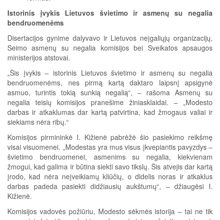
Istorinis įvykis Lietuvos švietimo ir asmenų su negalia
bendruomenėms
Disertacijos gynime dalyvavo ir Lietuvos neįgaliųjų organizacijų,
Seimo asmenų su negalia komisijos bei Sveikatos apsaugos
ministerijos atstovai.
„Šis įvykis – istorinis Lietuvos švietimo ir asmenų su negalia
bendruomenėms, nes pirmą kartą daktaro laipsnį apsigynė
asmuo, turintis tokią sunkią negalią“, – rašoma Asmenų su
negalia teisių komisijos pranešime žiniasklaidai. – „Modesto
darbas ir atkaklumas dar kartą patvirtina, kad žmogaus valiai ir
siekiams nėra ribų.“
Komisijos pirmininkė I. Kižienė pabrėžė šio pasiekimo reikšmę
visai visuomenei. „Modestas yra mus visus įkvepiantis pavyzdys –
švietimo bendruomenei, asmenims su negalia, kiekvienam
žmogui, kad galima ir būtina siekti savo tikslų. Šis atvejis dar kartą
įrodo, kad nėra neįveikiamų kliūčių, o didelis noras ir atkaklus
darbas padeda pasiekti didžiausių aukštumų“, – džiaugėsi I.
Kižienė.
Komisijos vadovės požiūriu, Modesto sėkmės istorija – tai ne tik