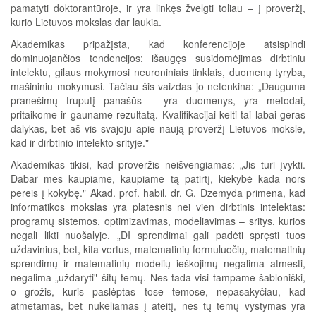
pamatyti doktorantūroje, ir yra linkęs žvelgti toliau – į proveržį,
kurio Lietuvos mokslas dar laukia.
Akademikas pripažįsta, kad konferencijoje atsispindi
dominuojančios tendencijos: išaugęs susidomėjimas dirbtiniu
intelektu, gilaus mokymosi neuroniniais tinklais, duomenų tyryba,
mašininiu mokymusi. Tačiau šis vaizdas jo netenkina: „Dauguma
pranešimų truputį panašūs – yra duomenys, yra metodai,
pritaikome ir gauname rezultatą. Kvalifikacijai kelti tai labai geras
dalykas, bet aš vis svajoju apie naują proveržį Lietuvos moksle,
kad ir dirbtinio intelekto srityje."
Akademikas tikisi, kad proveržis neišvengiamas: „Jis turi įvykti.
Dabar mes kaupiame, kaupiame tą patirtį, kiekybė kada nors
pereis į kokybę." Akad. prof. habil. dr. G. Dzemyda primena, kad
informatikos mokslas yra platesnis nei vien dirbtinis intelektas:
programų sistemos, optimizavimas, modeliavimas – sritys, kurios
negali likti nuošalyje. „DI sprendimai gali padėti spręsti tuos
uždavinius, bet, kita vertus, matematinių formuluočių, matematinių
sprendimų ir matematinių modelių ieškojimų negalima atmesti,
negalima „uždaryti" šitų temų. Nes tada visi tampame šabloniški,
o grožis, kuris paslėptas tose temose, nepasakyčiau, kad
atmetamas, bet nukeliamas į ateitį, nes tų temų vystymas yra