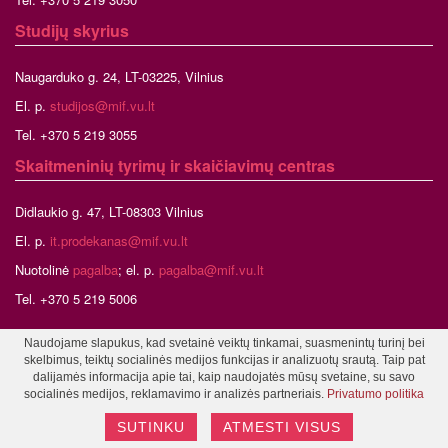
Studijų skyrius
Naugarduko g. 24, LT-03225, Vilnius
El. p.
studijos@mif.vu.lt
Tel. +370 5 219 3055
Skaitmeninių tyrimų ir skaičiavimų centras
Didlaukio g. 47, LT-08303 Vilnius
El. p.
it.prodekanas@mif.vu.lt
Nuotolinė
pagalba
; el. p.
pagalba@mif.vu.lt
Tel. +370 5 219 5006
Naudojame slapukus, kad svetainė veiktų tinkamai, suasmenintų turinį bei
skelbimus, teiktų socialinės medijos funkcijas ir analizuotų srautą. Taip pat
©2026 Vilniaus universitetas, Matematikos ir informatikos fakultetas
dalijamės informacija apie tai, kaip naudojatės mūsų svetaine, su savo
Tinklalapio administratorius
socialinės medijos, reklamavimo ir analizės partneriais.
Privatumo politika
SUTINKU
ATMESTI VISUS