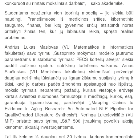
konkuruoti su rimtais moksliniais darbais", – sako akademikė.
Studentams neužtenka vien teorinių modelių – jie siekia būti
naudingi. Pranešimuose iš medicinos srities, kibernetinio
saugumo, finansų bei kitų gyvenimo sričių atsispindi noras
pritaikyti žinias ten, kur jų labiausiai reikia, spręsti realias
problemas.
Andrius Lukas Maslovas (VU Matematikos ir informatikos
fakultetas) savo tyrimu „Sustiprinto mokymosi modelio jautrumo
parametrams ir stabilumo tyrimas: PECS kortelių atvejis“ siekia
padėti autizmo spektro sutrikimų turintiems vaikams. Arnas
Stučinskas (VU Medicinos fakultetas) sistemiškai peržvelgė
daugiau nei šimtą tūkstančių su ilgaamžiškumu susijusių tyrimų ir
tikisi, kad jo darbas padės žmonėms apsisaugoti nuo išpūstų,
mokslo tyrimais neparemtų pažadų, kuriais viešojoje erdvėje
kartais švaistosi nuomonės formuotojai ir medžiagų, kurios, esą,
garantuoja ilgaamžiškumą, pardavėjai („Mapping Claims to
Evidence in Aging Research: An Automated NLP Pipeline for
QualityGraded Literature Synthesis“). Neringa Lukoševičiūtė (VU
MIF) pristatė savo tyrimą „S&P 500 įtraukimų poveikis akcijų
kainoms“, aktualų investuojantiems.
Tai tik keletas iš daugiau nei 30 tyrimų, kuriuos konferencijoje