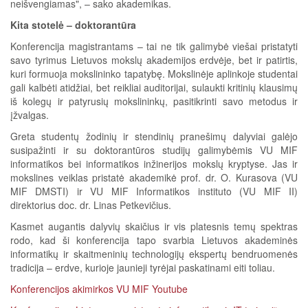
neišvengiamas", – sako akademikas.
Kita stotelė – doktorantūra
Konferencija magistrantams – tai ne tik galimybė viešai pristatyti
savo tyrimus Lietuvos mokslų akademijos erdvėje, bet ir patirtis,
kuri formuoja mokslininko tapatybę. Mokslinėje aplinkoje studentai
gali kalbėti atidžiai, bet reikliai auditorijai, sulaukti kritinių klausimų
iš kolegų ir patyrusių mokslininkų, pasitikrinti savo metodus ir
įžvalgas.
Greta studentų žodinių ir stendinių pranešimų dalyviai galėjo
susipažinti ir su doktorantūros studijų galimybėmis VU MIF
informatikos bei informatikos inžinerijos mokslų kryptyse. Jas ir
mokslines veiklas pristatė akademikė prof. dr. O. Kurasova (VU
MIF DMSTI) ir VU MIF Informatikos instituto (VU MIF II)
direktorius doc. dr. Linas Petkevičius.
Kasmet augantis dalyvių skaičius ir vis platesnis temų spektras
rodo, kad ši konferencija tapo svarbia Lietuvos akademinės
informatikų ir skaitmeninių technologijų ekspertų bendruomenės
tradicija – erdve, kurioje jaunieji tyrėjai paskatinami eiti toliau.
Konferencijos akimirkos VU MIF Youtube