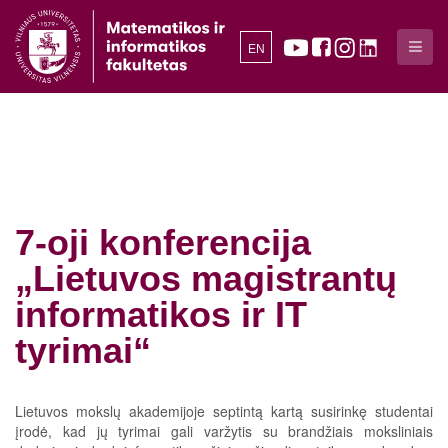
EN
7-oji konferencija
„Lietuvos magistrantų
informatikos ir IT
tyrimai“
Lietuvos mokslų akademijoje septintą kartą susirinkę studentai
įrodė, kad jų tyrimai gali varžytis su brandžiais moksliniais