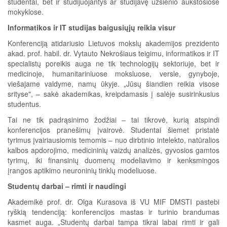
studentai, bet ir studijuojantys ar studijavę užsienio aukštosiose
mokyklose.
Informatikos ir IT studijas baigusiųjų reikia visur
Konferenciją atidariusio Lietuvos mokslų akademijos prezidento
akad. prof. habil. dr. Vytauto Nekrošiaus teigimu, informatikos ir IT
specialistų poreikis auga ne tik technologijų sektoriuje, bet ir
medicinoje, humanitariniuose moksluose, versle, gynyboje,
viešajame valdyme, namų ūkyje. „Jūsų šiandien reikia visose
srityse", – sakė akademikas, kreipdamasis į salėje susirinkusius
studentus.
Tai ne tik padrąsinimo žodžiai – tai tikrovė, kurią atspindi
konferencijos pranešimų įvairovė. Studentai šiemet pristatė
tyrimus įvairiausiomis temomis – nuo dirbtinio intelekto, natūralios
kalbos apdorojimo, medicininių vaizdų analizės, gyvosios gamtos
tyrimų, iki finansinių duomenų modeliavimo ir kenksmingos
įrangos aptikimo neuroninių tinklų modeliuose.
Studentų darbai – rimti ir naudingi
Akademikė prof. dr. Olga Kurasova iš VU MIF DMSTI pastebi
ryškią tendenciją: konferencijos mastas ir turinio brandumas
kasmet auga. „Studentų darbai tampa tikrai labai rimti ir gali