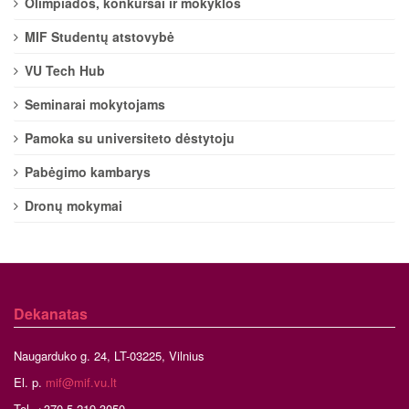
Olimpiados, konkursai ir mokyklos
MIF Studentų atstovybė
VU Tech Hub
Seminarai mokytojams
Pamoka su universiteto dėstytoju
Pabėgimo kambarys
Dronų mokymai
Dekanatas
Naugarduko g. 24, LT-03225, Vilnius
El. p.
mif@mif.vu.lt
Tel. +370 5 219 3050