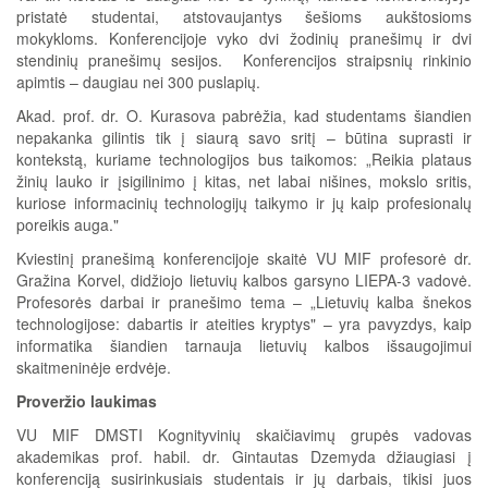
pristatė studentai, atstovaujantys šešioms aukštosioms
mokykloms. Konferencijoje vyko dvi žodinių pranešimų ir dvi
stendinių pranešimų sesijos. Konferencijos straipsnių rinkinio
apimtis – daugiau nei 300 puslapių.
Akad. prof. dr. O. Kurasova pabrėžia, kad studentams šiandien
nepakanka gilintis tik į siaurą savo sritį – būtina suprasti ir
kontekstą, kuriame technologijos bus taikomos: „Reikia plataus
žinių lauko ir įsigilinimo į kitas, net labai nišines, mokslo sritis,
kuriose informacinių technologijų taikymo ir jų kaip profesionalų
poreikis auga."
Kviestinį pranešimą konferencijoje skaitė VU MIF profesorė dr.
Gražina Korvel, didžiojo lietuvių kalbos garsyno LIEPA-3 vadovė.
Profesorės darbai ir pranešimo tema – „Lietuvių kalba šnekos
technologijose: dabartis ir ateities kryptys" – yra pavyzdys, kaip
informatika šiandien tarnauja lietuvių kalbos išsaugojimui
skaitmeninėje erdvėje.
Proveržio laukimas
VU MIF DMSTI Kognityvinių skaičiavimų grupės vadovas
akademikas prof. habil. dr. Gintautas Dzemyda džiaugiasi į
konferenciją susirinkusiais studentais ir jų darbais, tikisi juos