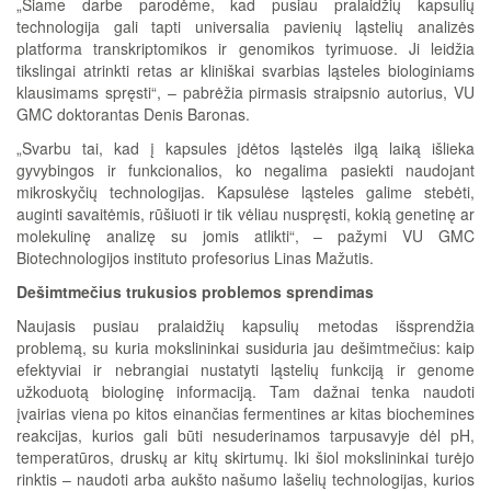
„Šiame darbe parodėme, kad pusiau pralaidžių kapsulių
technologija gali tapti universalia pavienių ląstelių analizės
platforma transkriptomikos ir genomikos tyrimuose. Ji leidžia
tikslingai atrinkti retas ar kliniškai svarbias ląsteles biologiniams
klausimams spręsti“, – pabrėžia pirmasis straipsnio autorius, VU
GMC doktorantas Denis Baronas.
„Svarbu tai, kad į kapsules įdėtos ląstelės ilgą laiką išlieka
gyvybingos ir funkcionalios, ko negalima pasiekti naudojant
mikroskyčių technologijas. Kapsulėse ląsteles galime stebėti,
auginti savaitėmis, rūšiuoti ir tik vėliau nuspręsti, kokią genetinę ar
molekulinę analizę su jomis atlikti“, – pažymi VU GMC
Biotechnologijos instituto profesorius Linas Mažutis.
Dešimtmečius trukusios problemos sprendimas
Naujasis pusiau pralaidžių kapsulių metodas išsprendžia
problemą, su kuria mokslininkai susiduria jau dešimtmečius: kaip
efektyviai ir nebrangiai nustatyti ląstelių funkciją ir genome
užkoduotą biologinę informaciją. Tam dažnai tenka naudoti
įvairias viena po kitos einančias fermentines ar kitas biochemines
reakcijas, kurios gali būti nesuderinamos tarpusavyje dėl pH,
temperatūros, druskų ar kitų skirtumų. Iki šiol mokslininkai turėjo
rinktis – naudoti arba aukšto našumo lašelių technologijas, kurios