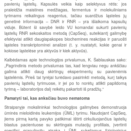
pavienių ląstelių. Kapsulės veikia kaip selektyvus rėtis: jos
praleidžia maistines medžiagas, fermentus ir molekuliniams
tyrimams reikalingus reagentus, tačiau suardžius ląsteles jų
genetinė informacija – DNR ir RNR – yra išlaikoma kapsulių
viduje. Būtent ši savybė leido VU komandai sukurti pavienių
ląstelių RNR sekoskaitos metodą (CapSeq), suteikiantį galimybę
efektyviai atlikti daugiapakopes biochemines reakcijas ir paruošti
ląsteles transkriptominei analizei (t. y. nustatyti, kokie genai ir
kokiose ląstelėse yra aktyvūs ir kiek aktyvūs).
Kalbėdamas apie technologijos privalumus, K. Šablauskas sako:
„Pagrindinis metodo privalumas tas, kad lengviau negu ankščiau
galima atlikti daug skirtingų eksperimentų su pavienėmis
ląstelėmis. Prieš tai tyrėjai turėdavo pasirinkti metodą, kurį taikys
pavienių ląstelių tyrimuose, ir jei po to norėtų atlikti papildomą
tyrimą – laboratorijos dalį reikėtų pakartoti iš pradžių.“
Pamatyti tai, kas anksčiau buvo nematoma
Straipsnyje mokslininkai technologijos galimybes demonstruoja
ūminės mieloidinės leukemijos (ŪML) tyrimu. Naudojant CapSeq,
jiems pirmą kartą pavyko patikimai ištirti cirkuliuojančius ląstelių
blastus pacientuose su skirtingais mutacijų profiliais, įvertinti
specifinį granuliocitų atsaką į ŪML sukeliamus fiziologinius