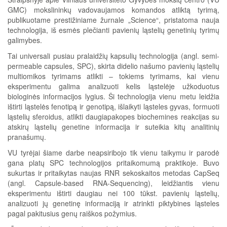
GMC) mokslininkų vadovaujamos komandos atliktą tyrimą,
publikuotame prestižiniame žurnale „Science“, pristatoma nauja
technologija, iš esmės plečianti pavienių ląstelių genetinių tyrimų
galimybes.
Tai universali pusiau pralaidžių kapsulių technologija (angl. semi-
permeable capsules, SPC), skirta didelio našumo pavienių ląstelių
multiomikos tyrimams atlikti – tokiems tyrimams, kai vienu
eksperimentu galima analizuoti kelis ląstelėje užkoduotus
biologinės informacijos lygius. Ši technologija vienu metu leidžia
ištirti ląstelės fenotipą ir genotipą, išlaikyti ląsteles gyvas, formuoti
ląstelių sferoidus, atlikti daugiapakopes biochemines reakcijas su
atskirų ląstelių genetine informacija ir suteikia kitų analitinių
pranašumų.
VU tyrėjai šiame darbe neapsiribojo tik vienu taikymu ir parodė
gana platų SPC technologijos pritaikomumą praktikoje. Buvo
sukurtas ir pritaikytas naujas RNR sekoskaitos metodas CapSeq
(angl. Capsule-based RNA-Sequencing), leidžiantis vienu
eksperimentu ištirti daugiau nei 100 tūkst. pavienių ląstelių,
analizuoti jų genetinę informaciją ir atrinkti piktybines ląsteles
pagal pakitusius genų raiškos požymius.