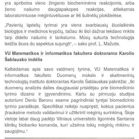
yra apribotos vieno žingsnio biocheminėms reakcijomis, arba
žemo našumo daugiapakopes reakcijas, atliekamas
laboratoriniuose mėgintuvėliuose ar 96 šulinėlių plokštelėse.
„Pavienių ląstelių tyrimai yra viena svarbiausių šiuolaikinės
biologijos ir medicinos krypčių, tačiau iki šiol dažnai tekdavo rinktis
tarp didelio našumo ir lankstumo. Mūsų sukurta technologija
leidžia šiuos du aspektus sujungti“, – sako prof. L. Mažutis.
VU Matematikos ir informatikos fakulteto doktoranto Karolio
Šablausko indėlis
Kalbėdamas apie savo vaidmenį tyrime, VU Matematikos ir
informatikos fakulteto Duomenų mokslo ir skaitmeninių
technologijų instituto doktorantas Karolis Šablauskas pabrėžia: „Iki
duomenų analizės dalies daugiausiai prisidėjau prie biomedicinio
tyrimo dizaino ir įgyvendinimo. Kartu su pirmuoju studijos
autoriumi Deniu Baronu esame pagrindiniai tyrėjai biomedicinio
tyrimo paraiškoje. Specifiškai reikėjo nuspręsti, kokius pacientus
įtrauksime metodo validavimui ir užtikrinti mėginių surinkimą. Šioje
vietoje labai daug padėjo Vilniaus universiteto ligoninės Santaros
klinikų biobanko komanda, kuri užsiima tokių mėginių rinkimu ir
saugojimu.“