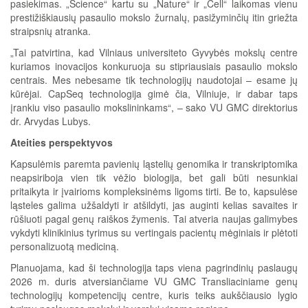
pasiekimas. „Science“ kartu su „Nature“ ir „Cell“ laikomas vienu
prestižiškiausių pasaulio mokslo žurnalų, pasižyminčių itin griežta
straipsnių atranka.
„Tai patvirtina, kad Vilniaus universiteto Gyvybės mokslų centre
kuriamos inovacijos konkuruoja su stipriausiais pasaulio mokslo
centrais. Mes nebesame tik technologijų naudotojai – esame jų
kūrėjai. CapSeq technologija gimė čia, Vilniuje, ir dabar taps
įrankiu viso pasaulio mokslininkams“, – sako VU GMC direktorius
dr. Arvydas Lubys.
Ateities perspektyvos
Kapsulėmis paremta pavienių ląstelių genomika ir transkriptomika
neapsiriboja vien tik vėžio biologija, bet gali būti nesunkiai
pritaikyta ir įvairioms kompleksinėms ligoms tirti. Be to, kapsulėse
ląsteles galima užšaldyti ir atšildyti, jas auginti kelias savaites ir
rūšiuoti pagal genų raiškos žymenis. Tai atveria naujas galimybes
vykdyti klinikinius tyrimus su vertingais pacientų mėginiais ir plėtoti
personalizuotą mediciną.
Planuojama, kad ši technologija taps viena pagrindinių paslaugų
2026 m. duris atversiančiame VU GMC Transliaciniame genų
technologijų kompetencijų centre, kuris teiks aukščiausio lygio