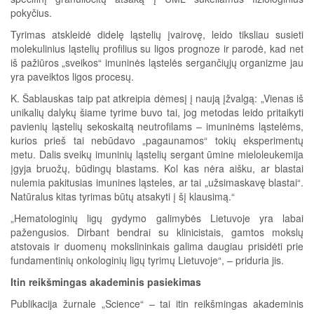
pokyčius.
Tyrimas atskleidė didelę ląstelių įvairovę, leido tiksliau susieti
molekulinius ląstelių profilius su ligos prognoze ir parodė, kad net
iš pažiūros „sveikos“ imuninės ląstelės sergančiųjų organizme jau
yra paveiktos ligos procesų.
K. Šablauskas taip pat atkreipia dėmesį į naują įžvalgą: „Vienas iš
unikalių dalykų šiame tyrime buvo tai, jog metodas leido pritaikyti
pavienių ląstelių sekoskaitą neutrofilams – imuninėms ląstelėms,
kurios prieš tai nebūdavo „pagaunamos“ tokių eksperimentų
metu. Dalis sveikų imuninių ląstelių sergant ūmine mieloleukemija
įgyja bruožų, būdingų blastams. Kol kas nėra aišku, ar blastai
nulemia pakitusias imunines ląsteles, ar tai „užsimaskavę blastai“.
Natūralus kitas tyrimas būtų atsakyti į šį klausimą.“
„Hematologinių ligų gydymo galimybės Lietuvoje yra labai
pažengusios. Dirbant bendrai su klinicistais, gamtos mokslų
atstovais ir duomenų mokslininkais galima daugiau prisidėti prie
fundamentinių onkologinių ligų tyrimų Lietuvoje“, – priduria jis.
Itin reikšmingas akademinis pasiekimas
Publikacija žurnale „Science“ – tai itin reikšmingas akademinis