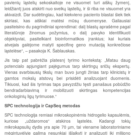
pavienių ląstelių sekoskaitoje ne visuomet turi aiškų žymenį,
leidžiantį juos atskirti nuo sveikų ląstelių, ir ši riba ne visuomet yra
akivaizdi. Dar sudėtingiau, kad kiekvieno paciento blastai šiek tiek
skiriasi, kas aiškiai matėsi mūsų duomenyse. Galiausiai
pasiteisino du pagrindiniai sprendimai: dalį blastų aprašėme pagal
literatūroje žinomus požymius, o dalį pavyko identifikuoti
objektyviai, pasitelkiant bioinformatikos įrankius; kai kuriais
atvejais galėjome matyti specifinę geno mutaciją konkrečiose
ląstelėse“, – pasakoja K. Šablauskas.
Jis taip pat pabrėžia platesnį tyrimo kontekstą: „Matau daug
potencialo apjungiant pajėgumus tarp skirtingų sričių ekspertų.
Vienas svarbiausių tikslų man buvo jungti žinias tarp klinicistų ir
gamtos mokslų atstovų bei prisidėti analizuojant duomenis.
Tikiuosi, kad šis tyrimas taps pavyzdžiu tęsti panašaus pobūdžio
bendradarbiavimą ir mobilizuoti skirtingas kompetencijas
onkologinių ligų tyrimuose.“
SPC technologija ir CapSeq metodas
SPC technologija remiasi mikroskopinėmis hidrogelio kapsulėmis,
kuriose „uždaromos“ atskiros ląstelės. Kadangi tokių
mikrokapsulių dydis yra apie 70 µm, tai viename laboratoriniame
mėgintuvėlyje galima nesunkiai išlaikyti ir analizuoti iki milijono