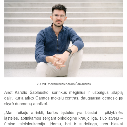
VU MIF mokslininkas Karolis Šablauskas
Anot Karolio Šablausko, surinkus mėginius ir užbaigus „šlapią
dalį“, kurią atliko Gamtos mokslų centras, daugiausiai dėmesio jis
skyrė duomenų analizei.
„Man reikėjo atrinkti, kurios ląstelės yra blastai – piktybinės
ląstelės, aptinkamos sergant onkologine kraujo liga, šiuo atveju –
ūmine mieloleukemija. Įdomu, bet ir sudėtinga, nes blastai