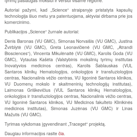
tyrimų paslaugas mokslui ir verslui visame regione.
Autoriai pažymi, kad „Science“ straipsnyje pristatyta kapsulių
technologija šiuo metu yra patentuojama, aktyviai dirbama prie jos
komercinimo.
Publikacijos „Science“ žurnale autoriai:
Denis Baronas (VU GMC), Simonas Norvaišis (VU GMC), Justina
Žvirblytė (VU GMC), Greta Leonavičienė (VU GMC, „Atrandi
Biosciences“), Vincenta Mikulėnaitė (VU GMC), Karolis Goda (VU
GMC), Vytautas Kašėta (Valstybinis mokslinių tyrimų institutas
Inovatyvios medicinos centras), Karolis Šablauskas (VUL
Santaros klinikų Hematologijos, onkologijos ir transfuziologijos
centras, Nacionalinis vėžio centras, VU ligoninė Santaros klinikos,
VU Duomenų mokslo ir skaitmeninių technologijų institutas),
Laimonas Griškevičius (VUL Santaros klinikų Hematologijos,
onkologijos ir transfuziologijos centras, Nacionalinis vėžio centras,
VU ligoninė Santaros klinikos, VU Medicinos fakulteto Klinikinės
medicinos institutas), Simonas Juzėnas (VU GMC) ir Linas
Mažutis (VU GMC).
Tyrimas vykdomas įgyvendinant „Traceget“ projektą.
Daugiau informacijos rasite
čia
.