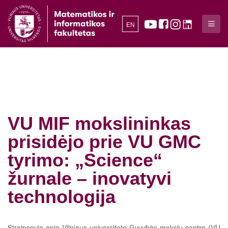
EN
VU MIF mokslininkas
prisidėjo prie VU GMC
tyrimo: „Science“
žurnale – inovatyvi
technologija
Straipsnyje apie Vilniaus universiteto Gyvybės mokslų centro (VU