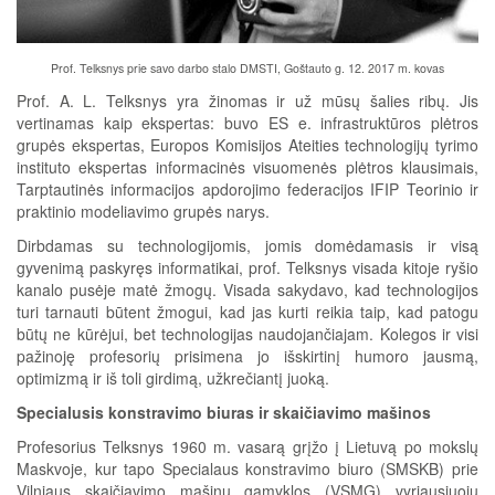
Prof. Telksnys prie savo darbo stalo DMSTI, Goštauto g. 12. 2017 m. kovas
Prof. A. L. Telksnys yra žinomas ir už mūsų šalies ribų. Jis
vertinamas kaip ekspertas: buvo ES e. infrastruktūros plėtros
grupės ekspertas, Europos Komisijos Ateities technologijų tyrimo
instituto ekspertas informacinės visuomenės plėtros klausimais,
Tarptautinės informacijos apdorojimo federacijos IFIP Teorinio ir
praktinio modeliavimo grupės narys.
Dirbdamas su technologijomis, jomis domėdamasis ir visą
gyvenimą paskyręs informatikai, prof. Telksnys visada kitoje ryšio
kanalo pusėje matė žmogų. Visada sakydavo, kad technologijos
turi tarnauti būtent žmogui, kad jas kurti reikia taip, kad patogu
būtų ne kūrėjui, bet technologijas naudojančiajam. Kolegos ir visi
pažinoję profesorių prisimena jo išskirtinį humoro jausmą,
optimizmą ir iš toli girdimą, užkrečiantį juoką.
Specialusis konstravimo biuras ir skaičiavimo mašinos
Profesorius Telksnys 1960 m. vasarą grįžo į Lietuvą po mokslų
Maskvoje, kur tapo Specialaus konstravimo biuro (SMSKB) prie
Vilniaus skaičiavimo mašinų gamyklos (VSMG) vyriausiuoju