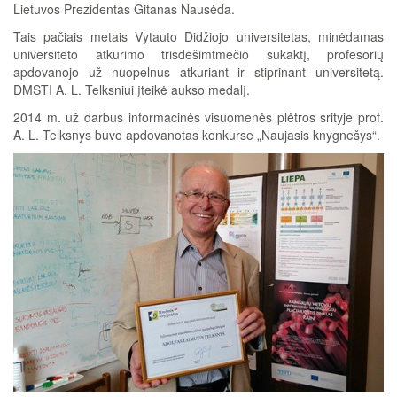
Lietuvos Prezidentas Gitanas Nausėda.
Tais pačiais metais Vytauto Didžiojo universitetas, minėdamas
universiteto atkūrimo trisdešimtmečio sukaktį, profesorių
apdovanojo už nuopelnus atkuriant ir stiprinant universitetą.
DMSTI A. L. Telksniui įteikė aukso medalį.
2014 m. už darbus informacinės visuomenės plėtros srityje prof.
A. L. Telksnys buvo apdovanotas konkurse „Naujasis knygnešys“.