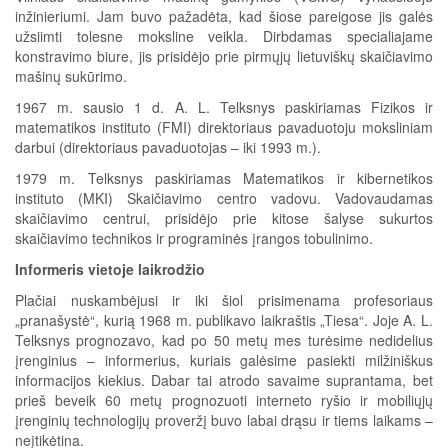
inžinieriumi. Jam buvo pažadėta, kad šiose pareigose jis galės
užsiimti tolesne moksline veikla. Dirbdamas specialiajame
konstravimo biure, jis prisidėjo prie pirmųjų lietuviškų skaičiavimo
mašinų sukūrimo.
1967 m. sausio 1 d. A. L. Telksnys paskiriamas Fizikos ir
matematikos instituto (FMI) direktoriaus pavaduotoju moksliniam
darbui (direktoriaus pavaduotojas – iki 1993 m.).
1979 m. Telksnys paskiriamas Matematikos ir kibernetikos
instituto (MKI) Skaičiavimo centro vadovu. Vadovaudamas
skaičiavimo centrui, prisidėjo prie kitose šalyse sukurtos
skaičiavimo technikos ir programinės įrangos tobulinimo.
Informeris vietoje laikrodžio
Plačiai nuskambėjusi ir iki šiol prisimenama profesoriaus
„pranašystė“, kurią 1968 m. publikavo laikraštis „Tiesa“. Joje A. L.
Telksnys prognozavo, kad po 50 metų mes turėsime nedidelius
įrenginius – informerius, kuriais galėsime pasiekti milžiniškus
informacijos kiekius. Dabar tai atrodo savaime suprantama, bet
prieš beveik 60 metų prognozuoti interneto ryšio ir mobiliųjų
įrenginių technologijų proveržį buvo labai drąsu ir tiems laikams –
neįtikėtina.