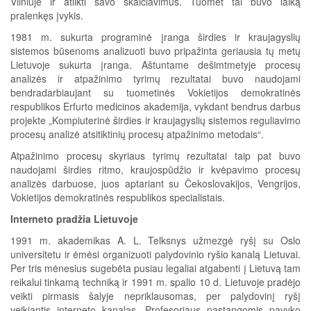
Vilniuje ir atlikti savo skaičiavimus. Tuomet tai buvo laiką
pralenkęs įvykis.
1981 m. sukurta programinė įranga širdies ir kraujagyslių
sistemos būsenoms analizuoti buvo pripažinta geriausia tų metų
Lietuvoje sukurta įranga. Aštuntame dešimtmetyje procesų
analizės ir atpažinimo tyrimų rezultatai buvo naudojami
bendradarbiaujant su tuometinės Vokietijos demokratinės
respublikos Erfurto medicinos akademija, vykdant bendrus darbus
projekte „Kompiuterinė širdies ir kraujagyslių sistemos reguliavimo
procesų analizė atsitiktinių procesų atpažinimo metodais“.
Atpažinimo procesų skyriaus tyrimų rezultatai taip pat buvo
naudojami širdies ritmo, kraujospūdžio ir kvėpavimo procesų
analizės darbuose, juos aptariant su Čekoslovakijos, Vengrijos,
Vokietijos demokratinės respublikos specialistais.
Interneto pradžia Lietuvoje
1991 m. akademikas A. L. Telksnys užmezgė ryšį su Oslo
universitetu ir ėmėsi organizuoti palydovinio ryšio kanalą Lietuvai.
Per tris mėnesius sugebėta pusiau legaliai atgabenti į Lietuvą tam
reikalui tinkamą techniką ir 1991 m. spalio 10 d. Lietuvoje pradėjo
veikti pirmasis šalyje nepriklausomas, per palydovinį ryšį
veikiantis interneto kanalas. Profesoriaus pastangomis pavyko