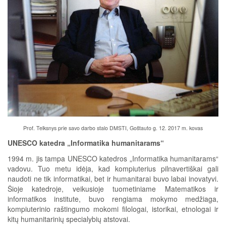
Prof. Telksnys prie savo darbo stalo DMSTI, Goštauto g. 12. 2017 m. kovas
UNESCO katedra „Informatika humanitarams“
1994 m. jis tampa UNESCO katedros „Informatika humanitarams“
vadovu. Tuo metu idėja, kad kompiuterius pilnavertiškai gali
naudoti ne tik informatikai, bet ir humanitarai buvo labai inovatyvi.
Šioje katedroje, veikusioje tuometiniame Matematikos ir
informatikos institute, buvo rengiama mokymo medžiaga,
kompiuterinio raštingumo mokomi filologai, istorikai, etnologai ir
kitų humanitarinių specialybių atstovai.