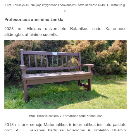
Prof. Telksnys su „Naujojo knygnešio“ apdovanojimu savo kabinete DMSTI, Goštauto g.
12
Profesoriaus atminimo ženklai
2023 m. Vilniaus universiteto Botanikos sode Kairėnuose
atidengtas atminimo suolelis.
Prof. Telksnio suolelis VU Botanikos sode Kairėnuose
2018 m. prie senojo Matematikos ir informatikos instituto pastato
prof. A. L. Telksnys kartu su kolegoms iš projekto LIEPA-2