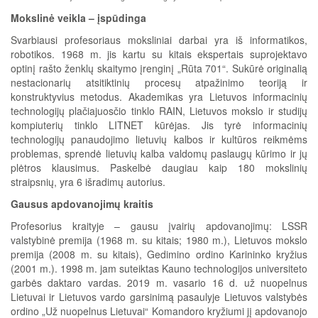
Mokslinė veikla – įspūdinga
Svarbiausi profesoriaus moksliniai darbai yra iš informatikos,
robotikos. 1968 m. jis kartu su kitais ekspertais suprojektavo
optinį rašto ženklų skaitymo įrenginį „Rūta 701“. Sukūrė originalią
nestacionarių atsitiktinių procesų atpažinimo teoriją ir
konstruktyvius metodus. Akademikas yra Lietuvos informacinių
technologijų plačiajuosčio tinklo RAIN, Lietuvos mokslo ir studijų
kompiuterių tinklo LITNET kūrėjas. Jis tyrė informacinių
technologijų panaudojimo lietuvių kalbos ir kultūros reikmėms
problemas, sprendė lietuvių kalba valdomų paslaugų kūrimo ir jų
plėtros klausimus. Paskelbė daugiau kaip 180 mokslinių
straipsnių, yra 6 išradimų autorius.
Gausus apdovanojimų kraitis
Profesorius kraityje – gausu įvairių apdovanojimų: LSSR
valstybinė premija (1968 m. su kitais; 1980 m.), Lietuvos mokslo
premija (2008 m. su kitais), Gedimino ordino Karininko kryžius
(2001 m.). 1998 m. jam suteiktas Kauno technologijos universiteto
garbės daktaro vardas. 2019 m. vasario 16 d. už nuopelnus
Lietuvai ir Lietuvos vardo garsinimą pasaulyje Lietuvos valstybės
ordino „Už nuopelnus Lietuvai“ Komandoro kryžiumi jį apdovanojo