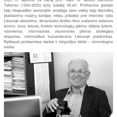
Telksniui (1930-2022) būtų sukakę 95-eri. Profesorius garsėjo
kaip visapusiška asmenybė: pradėjęs savo veiklą kaip lietuviškų
skaičiavimo mašinų kūrėjas, vėliau prisidėjo prie interneto ryšio
Lietuvoje atsiradimo, išmaniosios širdies ritmo matavimo sistemos
kūrimo, buvo lietuvių šnekos technologijų plėtros idėjinis lyderis,
vizionierius, informacinės visuomenės plėtros strategijos
ekspertas, informatikos humanitarams Lietuvoje pradininkas.
Ryškiausi profesoriaus darbai ir biografijos faktai – chronologine
tvarka.