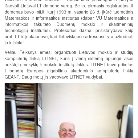
iškovoti Lietuvai LT domeno vardą. Be to, pirmasis registruotas .lt
domenas buvo mii.lt, kurį 1993 m. vasario 26 d. įkūrė tuometinis
Matematikos ir informatikos institutas (dabar VU Matematikos ir
informatikos fakulteto Duomenų mokslo ir skaitmeninių
technologijų institutas). Profesorius dažnai prisistatydavo kaip
prof. LT ir juokaudavo, kad lietuviškuose adresuose yra užkoduoti
jo inicialai.
Vėliau Telksnys ėmėsi organizuoti Lietuvos mokslo ir studijų
kompiuterių tinklą LITNET, kuris į vieną sistemą apjungė visus
aukštųjų mokyklų ir mokslo institutų tinklus. LITNET buvo priimtas
į bendrą Europos gigabitinio akademinio kompiuterių tinklą
GEANT. Daug metų jis vadovavo LITNET valdybai.