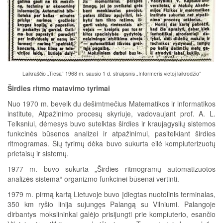
Laikraščio „Tiesa“ 1968 m. sausio 1 d. straipsnis „Informeris vietoj laikrodžio“
Širdies ritmo matavimo tyrimai
Nuo 1970 m. beveik du dešimtmečius Matematikos ir informatikos
institute, Atpažinimo procesų skyriuje, vadovaujant prof. A. L.
Telksniui, dėmesys buvo sutelktas širdies ir kraujagyslių sistemos
funkcinės būsenos analizei ir atpažinimui, pasitelkiant širdies
ritmogramas. Šių tyrimų dėka buvo sukurta eilė kompiuterizuotų
prietaisų ir sistemų.
1977 m. buvo sukurta „Širdies ritmogramų automatizuotos
analizės sistema“ organizmo funkcinei būsenai vertinti.
1979 m. pirmą kartą Lietuvoje buvo įdiegtas nuotolinis terminalas,
350 km ryšio linija sujungęs Palangą su Vilniumi. Palangoje
dirbantys mokslininkai galėjo prisijungti prie kompiuterio, esančio