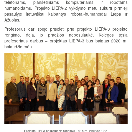
telefonams, planšetiniams kompiuteriams ir robotams
humanoidams. Projekto LIEPA-2 vykdymo metu sukurti pirmieji
pasaulyje lietuviškai kalbantys robotai-humanoidai Liepa ir
Ąžuolas.
Profesorius dar spėjo prisidėti prie projekto LIEPA-3 projekto
rengimo, deja, jo pradžios nebesulaukė. Kolegos tęsia
profesoriaus darbus – projektas LIEPA-3 bus baigtas 2026 m.
balandžio mėn.
Projekto LIEPA baigiamasis renginys. 2015 m. lapkričio 10 d.