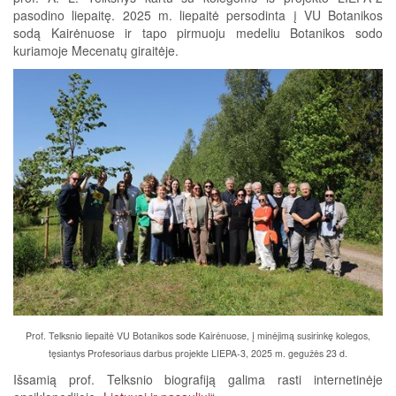
pasodino liepaitę. 2025 m. liepaitė persodinta į VU Botanikos
sodą Kairėnuose ir tapo pirmuoju medeliu Botanikos sodo
kuriamoje Mecenatų giraitėje.
Prof. Telksnio liepaitė VU Botanikos sode Kairėnuose, į minėjimą susirinkę kolegos,
tęsiantys Profesoriaus darbus projekte LIEPA-3, 2025 m. gegužės 23 d.
Išsamią prof. Telksnio biografiją galima rasti internetinėje