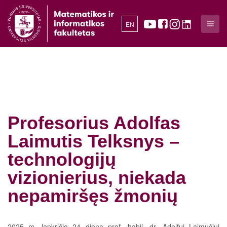
EN
Profesorius Adolfas
Laimutis Telksnys –
technologijų
vizionierius, niekada
nepamiršęs žmonių
2025 m. lapkričio 24 dieną prof. habil. dr. Adolfui Laimučiui