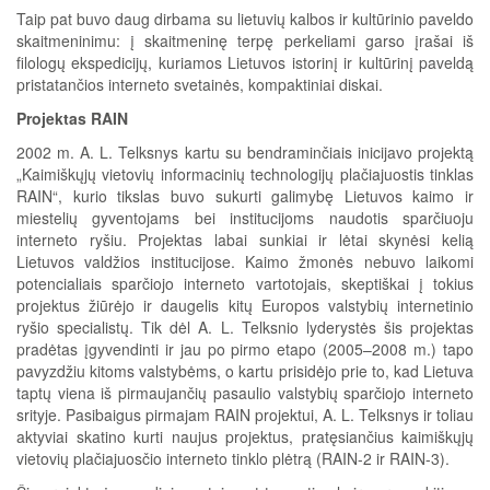
Taip pat buvo daug dirbama su lietuvių kalbos ir kultūrinio paveldo
skaitmeninimu: į skaitmeninę terpę perkeliami garso įrašai iš
filologų ekspedicijų, kuriamos Lietuvos istorinį ir kultūrinį paveldą
pristatančios interneto svetainės, kompaktiniai diskai.
Projektas RAIN
2002 m. A. L. Telksnys kartu su bendraminčiais inicijavo projektą
„Kaimiškųjų vietovių informacinių technologijų plačiajuostis tinklas
RAIN“, kurio tikslas buvo sukurti galimybę Lietuvos kaimo ir
miestelių gyventojams bei institucijoms naudotis sparčiuoju
interneto ryšiu. Projektas labai sunkiai ir lėtai skynėsi kelią
Lietuvos valdžios institucijose. Kaimo žmonės nebuvo laikomi
potencialiais sparčiojo interneto vartotojais, skeptiškai į tokius
projektus žiūrėjo ir daugelis kitų Europos valstybių internetinio
ryšio specialistų. Tik dėl A. L. Telksnio lyderystės šis projektas
pradėtas įgyvendinti ir jau po pirmo etapo (2005–2008 m.) tapo
pavyzdžiu kitoms valstybėms, o kartu prisidėjo prie to, kad Lietuva
taptų viena iš pirmaujančių pasaulio valstybių sparčiojo interneto
srityje. Pasibaigus pirmajam RAIN projektui, A. L. Telksnys ir toliau
aktyviai skatino kurti naujus projektus, pratęsiančius kaimiškųjų
vietovių plačiajuosčio interneto tinklo plėtrą (RAIN-2 ir RAIN-3).