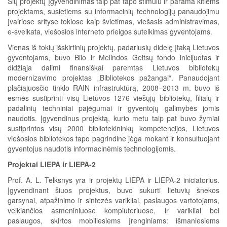
Šių projektų įgyvendinimas taip pat tapo stimulu ir parama kitiems
projektams, susietiems su informacinių technologijų panaudojimu
įvairiose srityse tokiose kaip švietimas, viešasis administravimas,
e-sveikata, viešosios interneto prieigos suteikimas gyventojams.
Vienas iš tokių išskirtinių projektų, padariusių didelę įtaką Lietuvos
gyventojams, buvo Bilo ir Melindos Geitsų fondo inicijuotas ir
didžiąja dalimi finansiškai paremtas Lietuvos bibliotekų
modernizavimo projektas „Bibliotekos pažangai“. Panaudojant
plačiajuosčio tinklo RAIN infrastruktūrą, 2008–2013 m. buvo iš
esmės sustiprinti visų Lietuvos 1276 viešųjų bibliotekų, filialų ir
padalinių techniniai pajėgumai ir gyventojų galimybės jomis
naudotis. Įgyvendinus projektą, kurio metu taip pat buvo žymiai
sustiprintos visų 2000 bibliotekininkų kompetencijos, Lietuvos
viešosios bibliotekos tapo pagrindine jėga mokant ir konsultuojant
gyventojus naudotis informacinėmis technologijomis.
Projektai LIEPA ir LIEPA-2
Prof. A. L. Telksnys yra ir projektų LIEPA ir LIEPA-2 iniciatorius.
Įgyvendinant šiuos projektus, buvo sukurti lietuvių šnekos
garsynai, atpažinimo ir sintezės varikliai, paslaugos vartotojams,
veikiančios asmeniniuose kompiuteriuose, ir varikliai bei
paslaugos, skirtos mobiliesiems įrenginiams: išmaniesiems