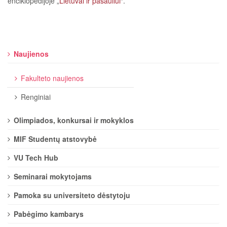
enciklopedijoje „
Lietuvai ir pasauliui
“.
Naujienos
Fakulteto naujienos
Renginiai
Olimpiados, konkursai ir mokyklos
MIF Studentų atstovybė
VU Tech Hub
Seminarai mokytojams
Pamoka su universiteto dėstytoju
Pabėgimo kambarys