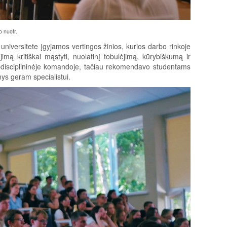
o nuotr.
universitete įgyjamos vertingos žinios, kurios darbo rinkoje
imą kritiškai mąstyti, nuolatinį tobulėjimą, kūrybiškumą ir
arpdisciplininėje komandoje, tačiau rekomendavo studentams
inys geram specialistui.