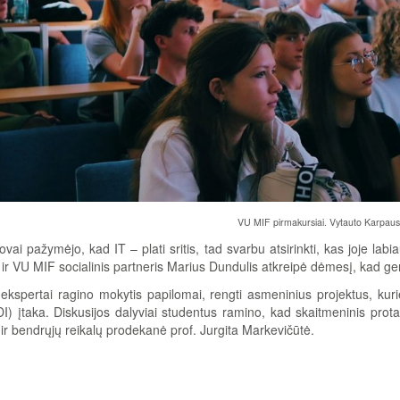
VU MIF pirmakursiai. Vytauto Karpaus
tovai pažymėjo, kad IT – plati sritis, tad svarbu atsirinkti, kas joje l
s ir VU MIF socialinis partneris Marius Dundulis atkreipė dėmesį, kad g
ekspertai ragino mokytis papilomai, rengti asmeninius projektus, kurie s
(DI) įtaka. Diskusijos dalyviai studentus ramino, kad skaitmeninis pro
 ir bendrųjų reikalų prodekanė prof. Jurgita Markevičūtė.