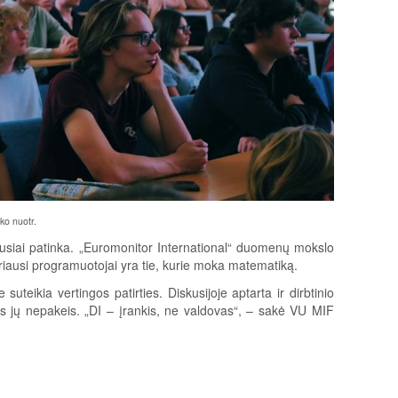
ko nuotr.
abiausiai patinka. „Euromonitor International“ duomenų mokslo
eriausi programuotojai yra tie, kurie moka matematiką.
uteikia vertingos patirties. Diskusijoje aptarta ir dirbtinio
tas jų nepakeis. „DI – įrankis, ne valdovas“, – sakė VU MIF