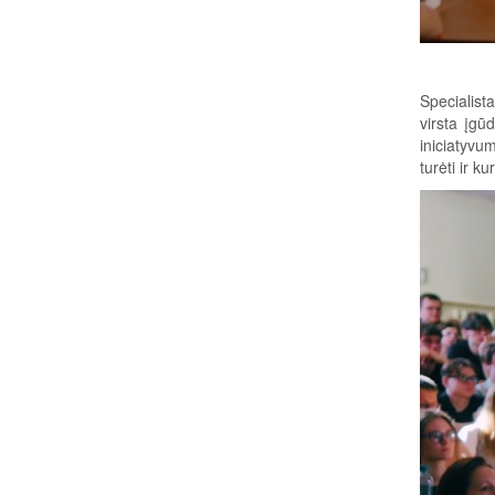
Specialist
virsta įgū
iniciatyvu
turėti ir k