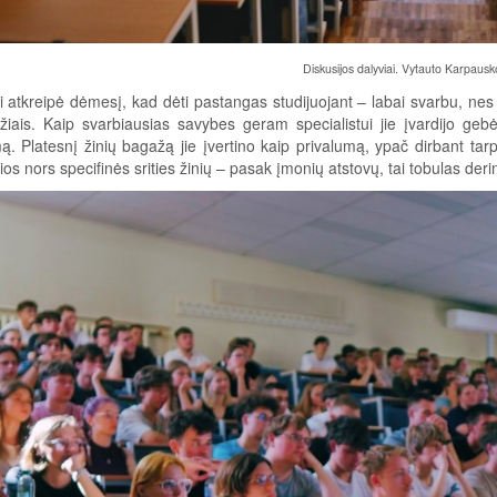
Diskusijos dalyviai. Vytauto Karpausk
ai atkreipė dėmesį, kad dėti pastangas studijuojant – labai svarbu, nes 
džiais. Kaip svarbiausias savybes geram specialistui jie įvardijo gebėj
mą. Platesnį žinių bagažą jie įvertino kaip privalumą, ypač dirbant t
urios nors specifinės srities žinių – pasak įmonių atstovų, tai tobulas der