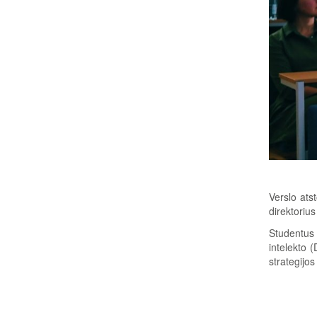
Verslo ats
direktoriu
Studentus 
intelekto 
strategijos