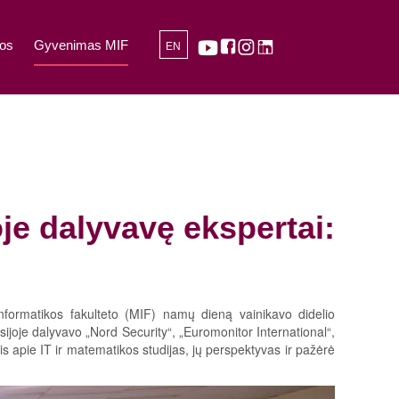
os
Gyvenimas MIF
EN
je dalyvavę ekspertai:
informatikos fakulteto (MIF) namų dieną vainikavo didelio
ijoje dalyvavo „Nord Security“, „Euromonitor International“,
is apie IT ir matematikos studijas, jų perspektyvas ir pažėrė