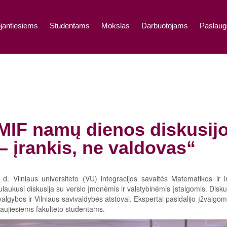
jantiesiems
Studentams
Mokslas
Darbuotojams
Paslaug
MIF namų dienos diskusijo
– įrankis, ne valdovas“
d. Vilniaus universiteto (VU) integracijos savaitės Matematikos ir 
laukusi diskusija su verslo įmonėmis ir valstybinėmis įstaigomis. Diskus
algybos ir Vilniaus savivaldybės atstovai. Ekspertai pasidalijo įžvalgom
aujiesiems fakulteto studentams.