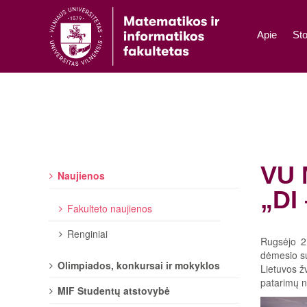
Apie
Sto
VU 
Naujienos
„DI 
Fakulteto naujienos
Renginiai
Rugsėjo 2 
dėmesio su
Olimpiados, konkursai ir mokyklos
Lietuvos žv
patarimų n
MIF Studentų atstovybė